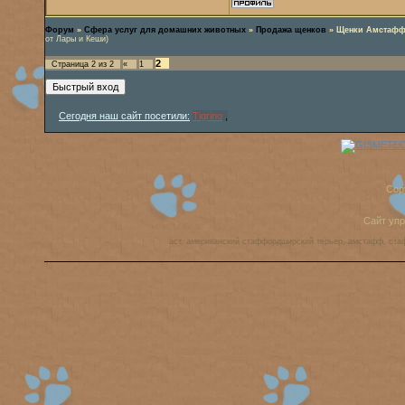
Форум
»
Сфера услуг для домашних животных
»
Продажа щенков
»
Щенки Амстаффа
от Лары и Кеши)
2
Страница
2
из
2
«
1
Сегодня наш сайт посетили:
Tigrino
,
Cop
Сайт уп
аст, американский стаффордширский терьер, амстафф, ста