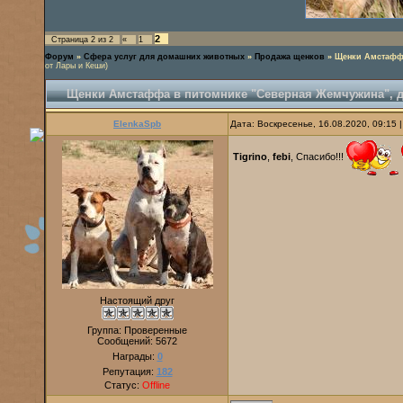
2
Страница
2
из
2
«
1
Форум
»
Сфера услуг для домашних животных
»
Продажа щенков
»
Щенки Амстаффа
от Лары и Кеши)
Щенки Амстаффа в питомнике "Северная Жемчужина", д.
ElenkaSpb
Дата: Воскресенье, 16.08.2020, 09:15
Tigrino
,
febi
, Спасибо!!!
Настоящий друг
Группа: Проверенные
Сообщений:
5672
Награды:
0
Репутация:
182
Статус:
Offline