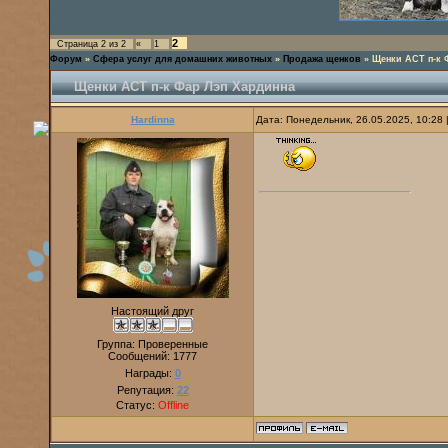
2
Страница
2
из
2
«
1
Форум
»
Сфера услуг для домашних животных
»
Продажа щенков
»
Щенки АСТ п-к 
Щенки АСТ п-к Фар Лэп Хардинна
Hardinna
Дата: Понедельник, 26.05.2025, 10:28
Настоящий друг
Группа: Проверенные
Сообщений:
1777
Награды:
0
Репутация:
22
Статус:
Offline