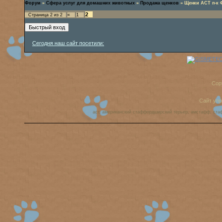
Форум
»
Сфера услуг для домашних животных
»
Продажа щенков
»
Щенки АСТ п-к 
2
Страница
2
из
2
«
1
Сегодня наш сайт посетили:
Cop
Сайт уп
аст, американский стаффордширский терьер, амстафф, ста