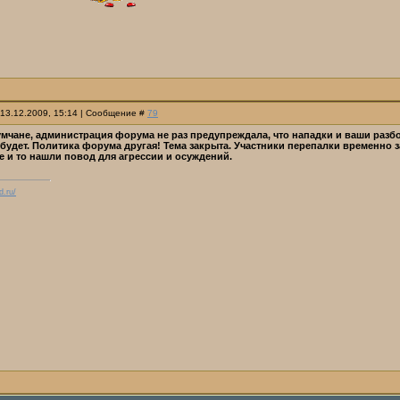
 13.12.2009, 15:14 | Сообщение #
79
чане, администрация форума не раз предупреждала, что нападки и ваши разбо
е будет. Политика форума другая! Тема закрыта. Участники перепалки временн
е и то нашли повод для агрессии и осуждений.
d.ru/