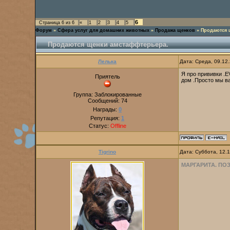
6
Страница
6
из
6
«
1
2
3
4
5
Форум
»
Сфера услуг для домашних животных
»
Продажа щенков
»
Продаются 
Продаются щенки амстаффтерьера.
Лелька
Дата: Среда, 09.12
Я про прививки .E
Приятель
дом .Просто мы в
Группа: Заблокированные
Сообщений:
74
Награды:
0
Репутация:
1
Статус:
Offline
Tigrino
Дата: Суббота, 12.
МАРГАРИТА. ПО