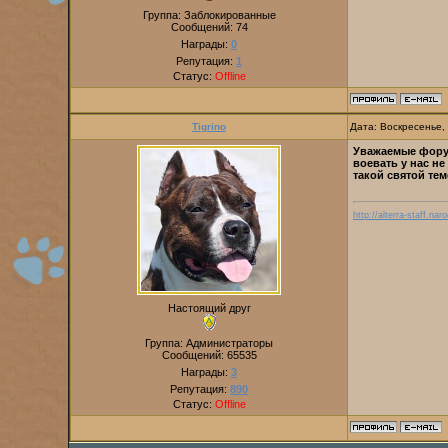
Группа: Заблокированные
Сообщений:
74
Награды:
0
Репутация:
1
Статус:
Offline
Tigrino
Дата: Воскресенье,
Уважаемые форум
воевать у нас н
такой святой тем
http://alterra-staff.naro
Настоящий друг
Группа: Администраторы
Сообщений:
65535
Награды:
3
Репутация:
890
Статус:
Offline