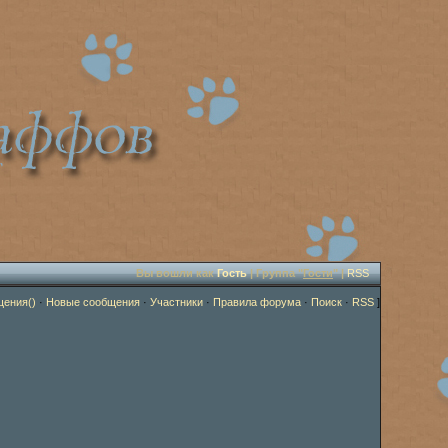
Вы вошли как
Гость
| Группа "
Гости
" |
RSS
щения()
·
Новые сообщения
·
Участники
·
Правила форума
·
Поиск
·
RSS
]