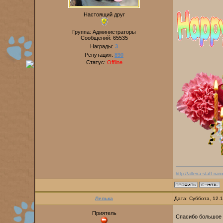
Настоящий друг
Группа: Администраторы
Сообщений:
65535
Награды:
3
Репутация:
890
Статус:
Offline
http://alterra-staff.naro
Лелька
Дата: Суббота, 12.
Приятель
Спасибо большое 