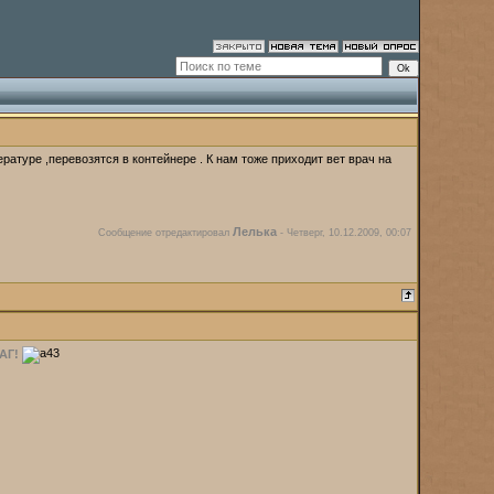
атуре ,перевозятся в контейнере . К нам тоже приходит вет врач на
Лелька
Сообщение отредактировал
-
Четверг, 10.12.2009, 00:07
АГ!