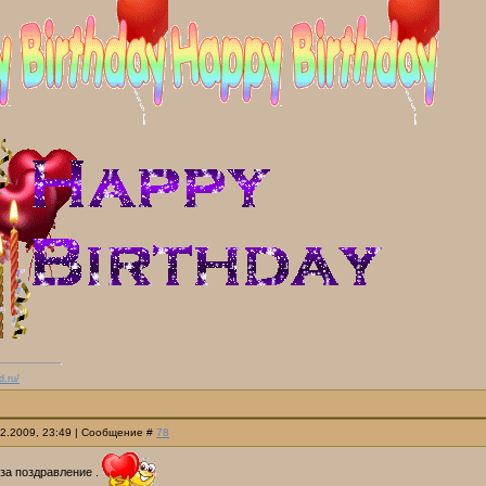
d.ru/
12.2009, 23:49 | Сообщение #
78
за поздравление .