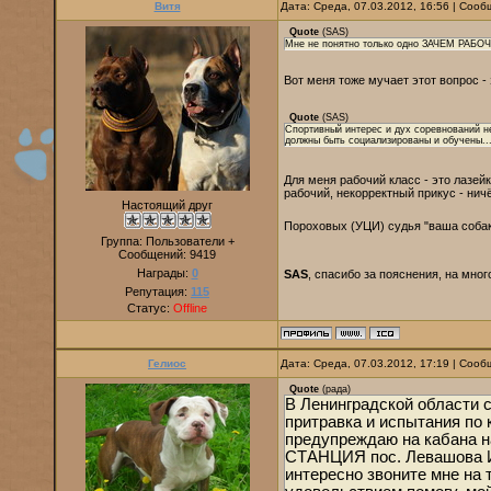
Витя
Дата: Среда, 07.03.2012, 16:56 | Соо
Quote
(
SAS
)
Мне не понятно только одно ЗАЧЕМ РАБО
Вот меня тоже мучает этот вопрос 
Quote
(
SAS
)
Спортивный интерес и дух соревнований не
должны быть социализированы и обучены..
Для меня рабочий класс - это лазейка
рабочий, некорректный прикус - нич
Настоящий друг
Пороховых (УЦИ) судья "ваша собак
Группа: Пользователи +
Сообщений:
9419
Награды:
0
SAS
, спасибо за пояснения, на мно
Репутация:
115
Статус:
Offline
Гелиос
Дата: Среда, 07.03.2012, 17:19 | Соо
Quote
(
рада
)
В Ленинградской области 
притравка и испытания по 
предупреждаю на кабана н
СТАНЦИЯ пос. Левашова 
интересно звоните мне на 