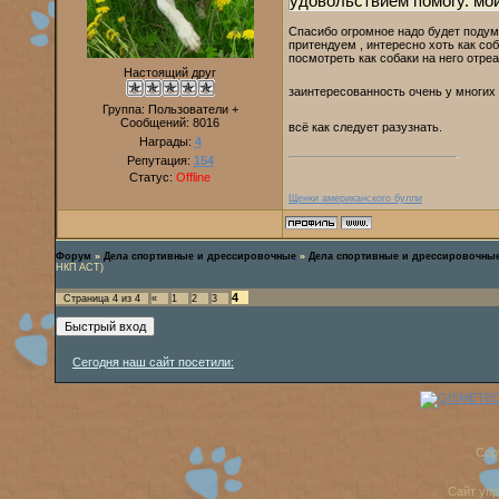
удовольствием помогу. мой
Спасибо огромное надо будет подум
притендуем , интересно хоть как соб
посмотреть как собаки на него отре
Настоящий друг
заинтересованность очень у многих 
Группа: Пользователи +
Сообщений:
8016
всё как следует разузнать.
Награды:
4
Репутация:
154
Статус:
Offline
Щенки американского булли
Форум
»
Дела спортивные и дрессировочные
»
Дела спортивные и дрессировочны
НКП АСТ)
4
Страница
4
из
4
«
1
2
3
Сегодня наш сайт посетили:
Cop
Сайт уп