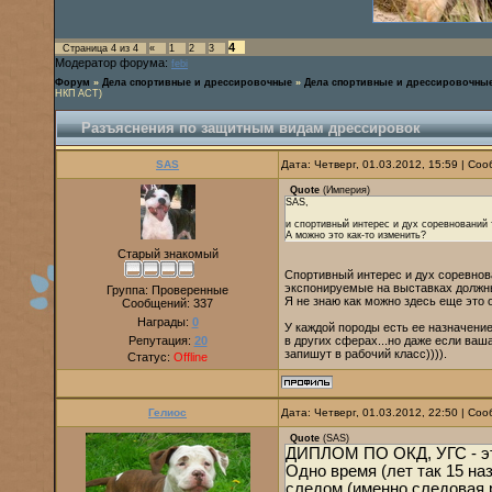
4
Страница
4
из
4
«
1
2
3
Модератор форума:
febi
Форум
»
Дела спортивные и дрессировочные
»
Дела спортивные и дрессировочны
НКП АСТ)
Разъяснения по защитным видам дрессировок
SAS
Дата: Четверг, 01.03.2012, 15:59 | С
Quote
(
Империя
)
SAS,
и спортивный интерес и дух соревнований 
А можно это как-то изменить?
Старый знакомый
Спортивный интерес и дух соревнова
экспонируемые на выставках должны
Группа: Проверенные
Я не знаю как можно здесь еще это о
Сообщений:
337
Награды:
0
У каждой породы есть ее назначение
Репутация:
20
в других сферах...но даже если ваш
запишут в рабочий класс)))).
Статус:
Offline
Гелиос
Дата: Четверг, 01.03.2012, 22:50 | С
Quote
(
SAS
)
ДИПЛОМ ПО ОКД, УГС - это
Одно время (лет так 15 на
следом (именно следовая р