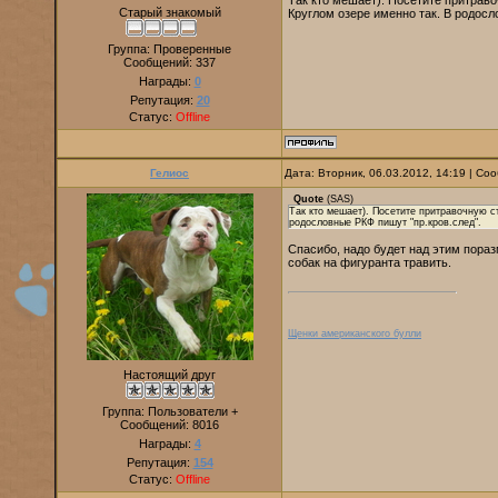
Так кто мешает). Посетите притрав
Старый знакомый
Круглом озере именно так. В родосл
Группа: Проверенные
Сообщений:
337
Награды:
0
Репутация:
20
Статус:
Offline
Гелиос
Дата: Вторник, 06.03.2012, 14:19 | С
Quote
(
SAS
)
Так кто мешает). Посетите притравочную с
родословные РКФ пишут "пр.кров.след".
Спасибо, надо будет над этим пораз
собак на фигуранта травить.
Щенки американского булли
Настоящий друг
Группа: Пользователи +
Сообщений:
8016
Награды:
4
Репутация:
154
Статус:
Offline