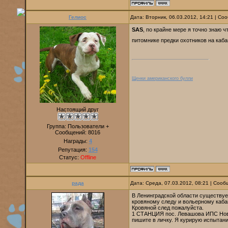
Гелиос
Дата: Вторник, 06.03.2012, 14:21 | С
SAS
, по крайне мере я точно знаю 
питомнике предки охотников на каба
Щенки американского булли
Настоящий друг
Группа: Пользователи +
Сообщений:
8016
Награды:
4
Репутация:
154
Статус:
Offline
рада
Дата: Среда, 07.03.2012, 08:21 | Соо
В Ленинградской области существуе
кровяному следу и вольерному каба
Кровяной след пожалуйста.
1 СТАНЦИЯ пос. Левашова ИПС Ново
пишите в личку. Я курирую испытани