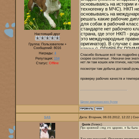
основываясь на истории и
техногенку в МЧС). НКП не
основываясь на междунаро
решать какие рабочие дипл
для собак в рабочий класс
стандарте нет рабочего кл
страна, где этот НКП - род
Настоящий друг
это международные правил
оригинатор). В случае с а
Группа: Пользователи +
Сообщений:
8016
страны). ПРИВЕДУ ПРИМЕРы
Награды:
4
Россия - её оригинатор), 
Спасибо большое всё так подробно 
США), в стандарте FCI - бе
Репутация:
154
скорее охотничьи . Нюхачи они зна
нет ли там кошек или птичек, настоя
Статус:
Offline
исходя из того, что на ро
его ввести (например во Ф
посмотри там добыча доставай ружь
оригинатора, и FCI - "с ра
который можно записаться
проверку рабочих качеств и темпер
послушания ОКД- обидиенс,
соответствии с историей 
ПСС, и УГС, и т.д. и т.п.,
Вот для чего, в принципе 
Щенки американского булли
SAS
Дата: Вторник, 06.03.2012, 12:22 | С
Quote
(
Гелиос
)
Про кровяной след это здорово, я бы была 