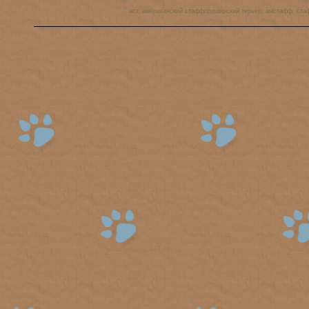
аст, американский стаффордширский терьер, амстафф, ста