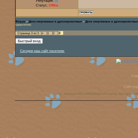
Репутация:
56
Статус:
Offline
Форум
»
Дела спортивные и дрессировочные
»
Дела спортивные и дрессировочны
одорологии)
3
Страница
3
из
3
«
1
2
Сегодня наш сайт посетили:
Cop
Сайт уп
аст, американский стаффордширский терьер, амстафф, ста