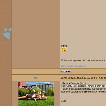
[/img]
Собака так предана, что даже не веришь в 
http://sudak-uta.ucoz.ru/
febi
Дата: Среда, 25.12.2019, 18:51 | Соо
Цитата
Империя
(
)
вернулись мы к выборке, только в этот раз
Такая серьезная работа. Сосредото
весело, а главное что мячики не мну
JURP