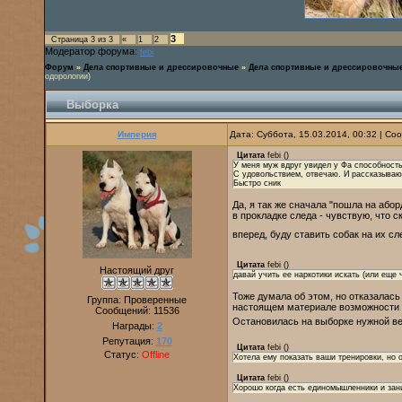
3
Страница
3
из
3
«
1
2
Модератор форума:
febi
Форум
»
Дела спортивные и дрессировочные
»
Дела спортивные и дрессировочны
одорологии)
Выборка
Империя
Дата: Суббота, 15.03.2014, 00:32 | С
Цитата
febi
(
)
У меня муж вдруг увидел у Фа способность 
С удовольствием, отвечаю. И рассказываю е
Быстро сник
Да, я так же сначала "пошла на або
в прокладке следа - чувствую, что 
вперед, буду ставить собак на их с
Цитата
febi
(
)
Настоящий друг
давай учить ее наркотики искать (или еще 
Тоже думала об этом, но отказалась 
Группа: Проверенные
настоящем материале возможности у
Сообщений:
11536
Остановилась на выборке нужной ве
Награды:
2
Репутация:
170
Цитата
febi
(
)
Статус:
Offline
Хотела ему показать ваши тренировки, но о
Цитата
febi
(
)
Хорошо когда есть единомышленники и зан