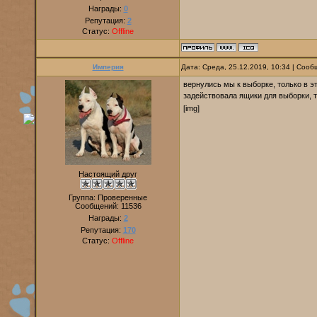
Награды:
0
Репутация:
2
Статус:
Offline
Империя
Дата: Среда, 25.12.2019, 10:34 | Соо
вернулись мы к выборке, только в э
задействовала ящики для выборки, 
[img]
Настоящий друг
Группа: Проверенные
Сообщений:
11536
Награды:
2
Репутация:
170
Статус:
Offline