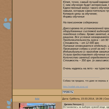
Юлия, точно, самый лучший вариант 
С ним обучение будет интересным, 
Единственный минус такого обучения
навыки, которым самостоятельно тру
Копирую цены за обучение;
Формы обучения
На пансионном содержании
Дрессировка по установленной про
оборудованных системой видеонаб
поведения собаки. Кроме занятий, 
рациона. Все условия оговаривают
Продолжительность курса – от 90 
Стоимость – от 12 000 грн.
Питание оплачивается отдельно, и
Проживание собаки и уход за ней –
Индивидуально (с приездом заказчи
Услуга предоставляет обучение со
Количество занятий определяется
Стоимость – 350 грн. (в зависимо
Очень надеюсь на лето - на турист
Собака так предана, что даже не веришь в 
http://sudak-uta.ucoz.ru/
febi
Дата: Суббота, 15.03.2014, 16:39 | С
Цитата
Империя
(
)
Остановилась на выборке нужной вещи, иде