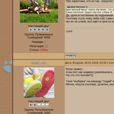
Про наркотики, это он так...пошутил
Цитата
Империя
(
)
динственный минус такого обучения - это 
самостоятельно трудно обучить собаку (б
Да, цена естественно не подъемная..
Поэтому я учу чему либо соб. сама 
мы их не учили, все идет в прок (и 
Настоящий друг
JURP
Группа: Проверенные
Сообщений:
9490
Награды:
0
Репутация:
54
Статус:
Offline
BuldO_oZer
Дата: Вторник, 26.01.2016, 02:52 | С
Всем привет.
А мы вот как недавно развлекались.
На что это похоже?))
Типа "выборка" на команду "подай" в
Мячик, игруха (пуллер), рулетка, апо
Настоящий друг
Группа: Пользователи
Сообщений:
1059