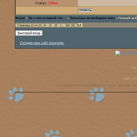
Статус:
Offline
Форум
»
Ни о чем за чашкой чая. . .
»
Разговоры на свободные темы
»
Голосуй за Ю
12
Страница
12
из
12
«
1
2
…
10
11
Сегодня наш сайт посетили:
Cop
Сайт уп
аст, американский стаффордширский терьер, амстафф, ста