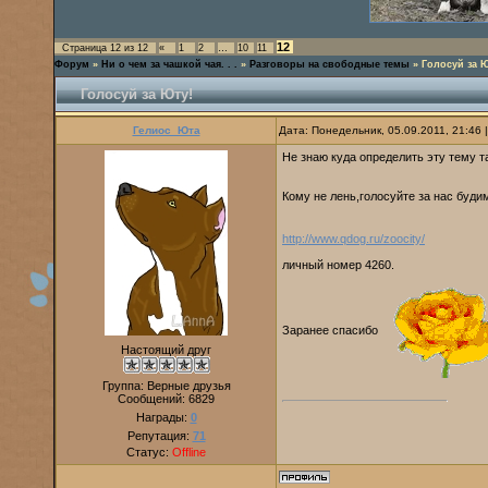
12
Страница
12
из
12
«
1
2
…
10
11
Форум
»
Ни о чем за чашкой чая. . .
»
Разговоры на свободные темы
»
Голосуй за Ю
Голосуй за Юту!
Гелиос_Юта
Дата: Понедельник, 05.09.2011, 21:46
Не знаю куда определить эту тему та
Кому не лень,голосуйте за нас буд
http://www.qdog.ru/zoocity/
личный номер 4260.
Заранее спасибо
Настоящий друг
Группа: Верные друзья
Сообщений:
6829
Награды:
0
Репутация:
71
Статус:
Offline