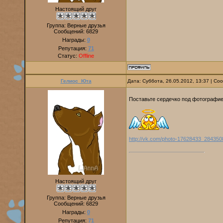
Настоящий друг
Группа: Верные друзья
Сообщений:
6829
Награды:
0
Репутация:
71
Статус:
Offline
Гелиос_Юта
Дата: Суббота, 26.05.2012, 13:37 | С
Поставьте сердечко под фотографи
http://vk.com/photo-17628433_284350
Настоящий друг
Группа: Верные друзья
Сообщений:
6829
Награды:
0
Репутация:
71