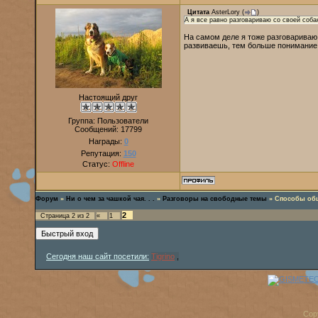
Цитата
AsterLory
(
)
А я все равно разговариваю со своей соба
На самом деле я тоже разговариваю
развиваешь, тем больше понимание
Настоящий друг
Группа: Пользователи
Сообщений:
17799
Награды:
0
Репутация:
150
Статус:
Offline
Форум
»
Ни о чем за чашкой чая. . .
»
Разговоры на свободные темы
»
Способы об
2
Страница
2
из
2
«
1
Сегодня наш сайт посетили:
Tigrino
,
Cop