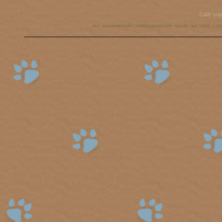
Сайт уп
аст, американский стаффордширский терьер, амстафф, ста