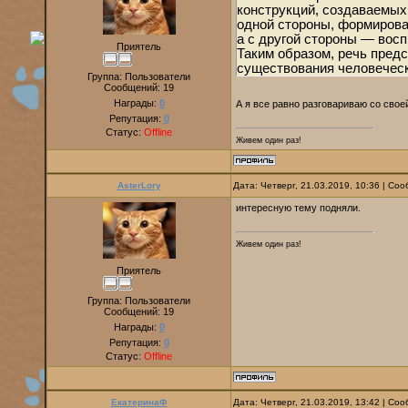
конструкций, создаваемых
одной стороны, формиров
а с другой стороны — восп
Приятель
Таким образом, речь пред
существования человеческ
Группа: Пользователи
Сообщений:
19
Награды:
0
А я все равно разговариваю со свое
Репутация:
0
Статус:
Offline
Живем один раз!
AsterLory
Дата: Четверг, 21.03.2019, 10:36 | С
интересную тему подняли.
Живем один раз!
Приятель
Группа: Пользователи
Сообщений:
19
Награды:
0
Репутация:
0
Статус:
Offline
ЕкатеринаФ
Дата: Четверг, 21.03.2019, 13:42 | С