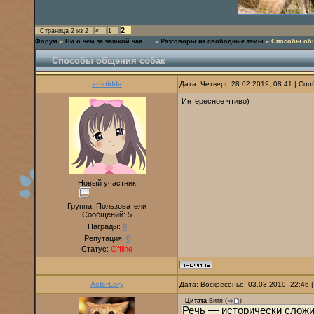
2
Страница
2
из
2
«
1
Форум
»
Ни о чем за чашкой чая. . .
»
Разговоры на свободные темы
»
Способы об
Способы общения собак
aristidda
Дата: Четверг, 28.02.2019, 08:41 | С
Интересное чтиво)
Новый участник
Группа: Пользователи
Сообщений:
5
Награды:
0
Репутация:
0
Статус:
Offline
AsterLory
Дата: Воскресенье, 03.03.2019, 22:46
Цитата
Витя
(
)
Речь — исторически слож