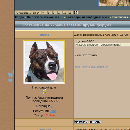
14
Страница
14
из
14
«
1
2
…
12
13
Форум
»
Ни о чем за чашкой чая. . .
»
Разговоры на свободные темы
»
Обстановка 
Обстановка на Украине глазами друзей форума!
Tigrino
Дата: Воскресенье, 17.08.2014, 18:05
Цитата
GAV
(
)
.Фашизм и нацизм - страшная вещь!
Лен, это точно!
http://alterra-staff.narod.ru/
Настоящий друг
Группа: Администраторы
Сообщений:
65535
Награды:
3
Репутация:
890
Статус:
Offline
Павлинка
Дата: Понедельник, 18.08.2014, 11:18