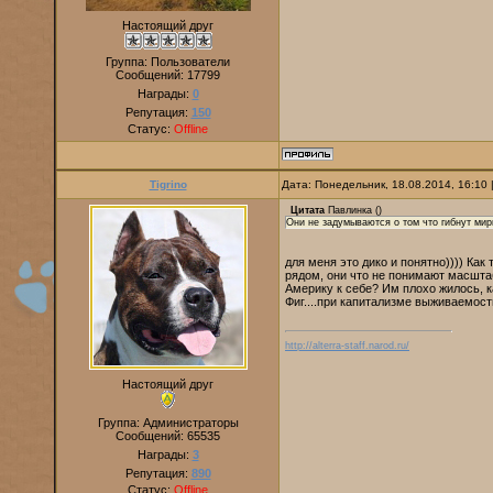
Настоящий друг
Группа: Пользователи
Сообщений:
17799
Награды:
0
Репутация:
150
Статус:
Offline
Tigrino
Дата: Понедельник, 18.08.2014, 16:10
Цитата
Павлинка
(
)
Они не задумываются о том что гибнут мир
для меня это дико и понятно)))) Как
рядом, они что не понимают масшта
Америку к себе? Им плохо жилось, к
Фиг....при капитализме выживаемост
http://alterra-staff.narod.ru/
Настоящий друг
Группа: Администраторы
Сообщений:
65535
Награды:
3
Репутация:
890
Статус:
Offline