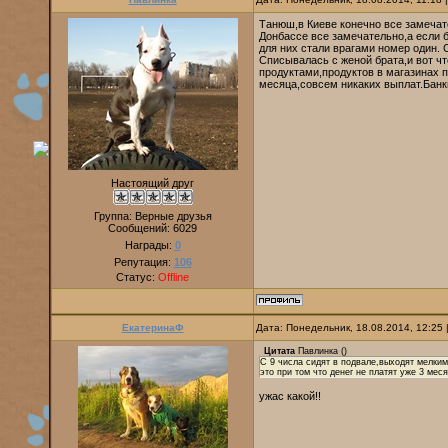
Танюш,в Киеве конечно все замечате
Донбассе все замечательно,а если 
для них стали врагами номер один. 
Списывалась с женой брата,и вот чт
продуктами,продуктов в магазинах пр
месяца,совсем никаких выплат.Банки
Настоящий друг
Группа: Верные друзья
Сообщений:
6029
Награды:
0
Репутация:
106
Статус:
Offline
ЕкатеринаФ
Дата: Понедельник, 18.08.2014, 12:25
Цитата
Павлинка
(
)
С 9 числа сидят в подвале,выходят мелкими
это при том что денег не платят уже 3 мес
ужас какой!!