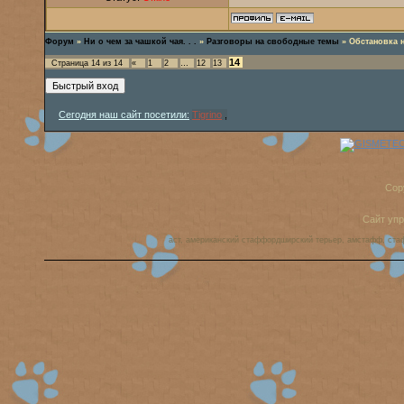
Форум
»
Ни о чем за чашкой чая. . .
»
Разговоры на свободные темы
»
Обстановка 
14
Страница
14
из
14
«
1
2
…
12
13
Сегодня наш сайт посетили:
Tigrino
,
Cop
Сайт уп
аст, американский стаффордширский терьер, амстафф, ста