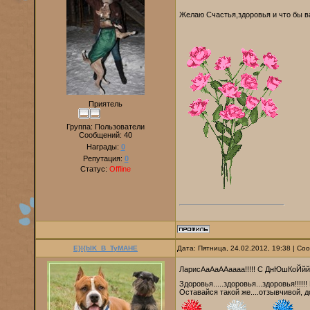
Желаю Счастья,здоровья и что бы 
Приятель
Группа: Пользователи
Сообщений:
40
Награды:
0
Репутация:
0
Статус:
Offline
E}I{bIK_B_TyMAHE
Дата: Пятница, 24.02.2012, 19:38 | С
ЛарисАаАаААаааа!!!!! С ДнЮшКоЙййй!!!
Здоровья.....здоровья...здоровья!!!!!
Оставайся такой же....отзывчивой, д