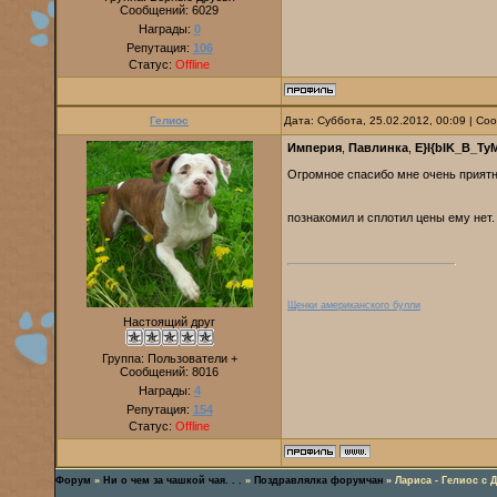
Сообщений:
6029
Награды:
0
Репутация:
106
Статус:
Offline
Гелиос
Дата: Суббота, 25.02.2012, 00:09 | С
Империя
,
Павлинка
,
E}I{bIK_B_T
Огромное спасибо мне очень приятн
познакомил и сплотил цены ему нет
Щенки американского булли
Настоящий друг
Группа: Пользователи +
Сообщений:
8016
Награды:
4
Репутация:
154
Статус:
Offline
Форум
»
Ни о чем за чашкой чая. . .
»
Поздравлялка форумчан
»
Лариса - Гелиос с 