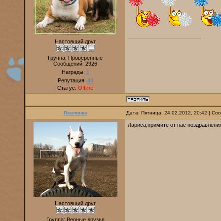
Настоящий друг
Группа: Проверенные
Сообщений:
2926
Награды:
1
Репутация:
40
Статус:
Offline
Павлинка
Дата: Пятница, 24.02.2012, 20:42 | С
Лариса,примите от нас поздравлени
Настоящий друг
Группа: Верные друзья