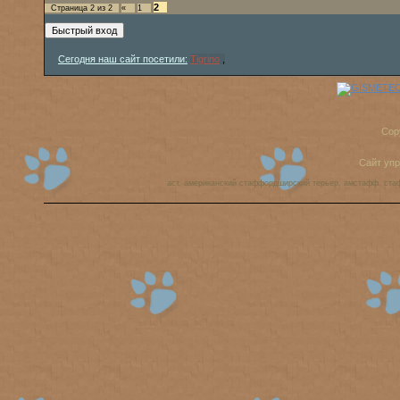
2
Страница
2
из
2
«
1
Сегодня наш сайт посетили:
Tigrino
,
Cop
Сайт уп
аст, американский стаффордширский терьер, амстафф, ста