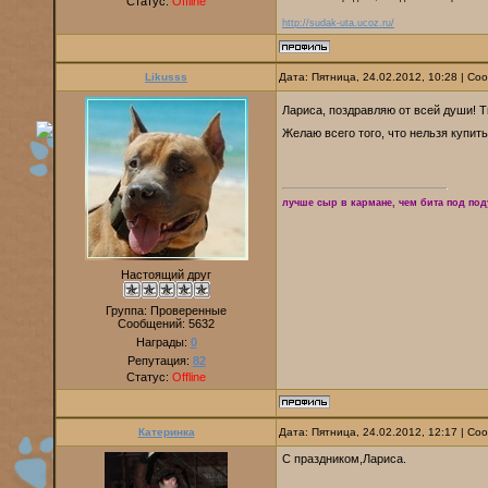
Статус:
Offline
http://sudak-uta.ucoz.ru/
Likusss
Дата: Пятница, 24.02.2012, 10:28 | С
Лариса, поздравляю от всей души! 
Желаю всего того, что нельзя купить з
лучше сыр в кармане, чем бита под по
Настоящий друг
Группа: Проверенные
Сообщений:
5632
Награды:
0
Репутация:
82
Статус:
Offline
Катеринка
Дата: Пятница, 24.02.2012, 12:17 | С
С праздником,Лариса.