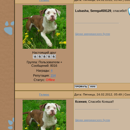
Lubasha
,
Serega459129
, спасибо!!
Щенки американского булли
Настоящий друг
Группа: Пользователи +
Сообщений:
8016
Награды:
4
Репутация:
154
Статус:
Offline
Гелиос
Дата: Пятница, 24.02.2012, 05:49 | С
Ксения
, Спасибо Ксюша!!
Щенки американского булли