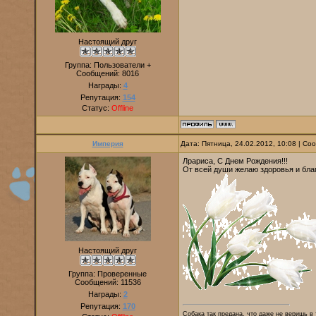
Настоящий друг
Группа: Пользователи +
Сообщений:
8016
Награды:
4
Репутация:
154
Статус:
Offline
Империя
Дата: Пятница, 24.02.2012, 10:08 | С
Лрариса, С Днем Рождения!!!
От всей души желаю здоровья и благ
Настоящий друг
Группа: Проверенные
Сообщений:
11536
Награды:
2
Репутация:
170
Собака так предана, что даже не веришь в 