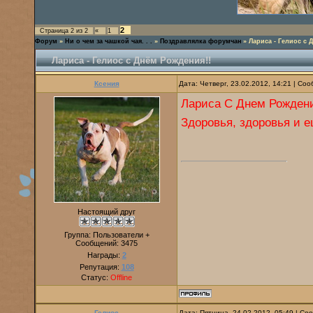
2
Страница
2
из
2
«
1
Форум
»
Ни о чем за чашкой чая. . .
»
Поздравлялка форумчан
»
Лариса - Гелиос с 
Лариса - Гелиос с Днём Рождения!!
Ксения
Дата: Четверг, 23.02.2012, 14:21 | С
Лариса С Днем Рождени
Здоровья, здоровья и е
Настоящий друг
Группа: Пользователи +
Сообщений:
3475
Награды:
2
Репутация:
108
Статус:
Offline
Гелиос
Дата: Пятница, 24.02.2012, 05:49 | С