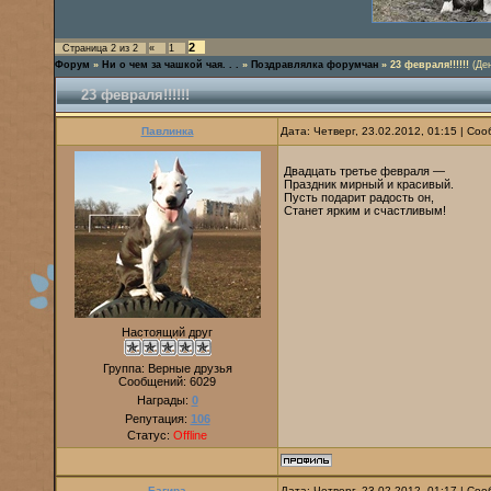
2
Страница
2
из
2
«
1
Форум
»
Ни о чем за чашкой чая. . .
»
Поздравлялка форумчан
»
23 февраля!!!!!!
(Де
23 февраля!!!!!!
Павлинка
Дата: Четверг, 23.02.2012, 01:15 | С
Двадцать третье февраля —
Праздник мирный и красивый.
Пусть подарит радость он,
Станет ярким и счастливым!
Настоящий друг
Группа: Верные друзья
Сообщений:
6029
Награды:
0
Репутация:
106
Статус:
Offline
Багира
Дата: Четверг, 23.02.2012, 01:17 | С