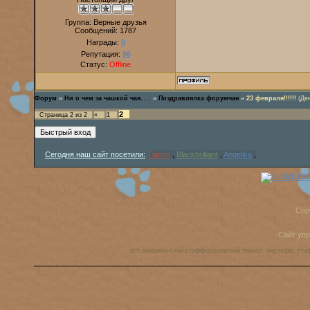
Группа: Верные друзья
Сообщений:
1787
Награды:
0
Репутация:
96
Статус:
Offline
Форум
»
Ни о чем за чашкой чая. . .
»
Поздравлялка форумчан
»
23 февраля!!!!!!
(Де
2
Страница
2
из
2
«
1
Сегодня наш сайт посетили:
Tigrino
,
Blackbrilliant
,
Angelika
,
Cop
Сайт уп
аст, американский стаффордширский терьер, амстафф, ста