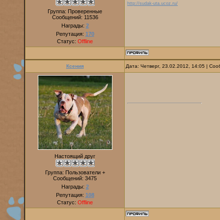
http://sudak-uta.ucoz.ru/
Группа: Проверенные
Сообщений:
11536
Награды:
2
Репутация:
170
Статус:
Offline
Ксения
Дата: Четверг, 23.02.2012, 14:05 | С
Настоящий друг
Группа: Пользователи +
Сообщений:
3475
Награды:
2
Репутация:
108
Статус:
Offline