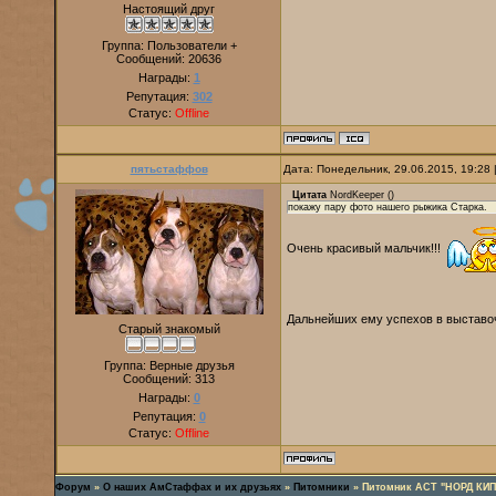
Настоящий друг
Группа: Пользователи +
Сообщений:
20636
Награды:
1
Репутация:
302
Статус:
Offline
пятьстаффов
Дата: Понедельник, 29.06.2015, 19:28
Цитата
NordKeeper
(
)
покажу пару фото нашего рыжика Старка.
Очень красивый мальчик!!!
Дальнейших ему успехов в выставоч
Старый знакомый
Группа: Верные друзья
Сообщений:
313
Награды:
0
Репутация:
0
Статус:
Offline
Форум
»
О наших АмСтаффах и их друзьях
»
Питомники
»
Питомник АСТ "НОРД КИП