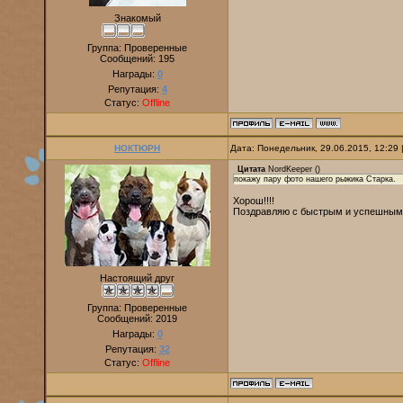
Знакомый
Группа: Проверенные
Сообщений:
195
Награды:
0
Репутация:
4
Статус:
Offline
НОКТЮРН
Дата: Понедельник, 29.06.2015, 12:29
Цитата
NordKeeper
(
)
покажу пару фото нашего рыжика Старка.
Хорош!!!!
Поздравляю с быстрым и успешным
Настоящий друг
Группа: Проверенные
Сообщений:
2019
Награды:
0
Репутация:
32
Статус:
Offline