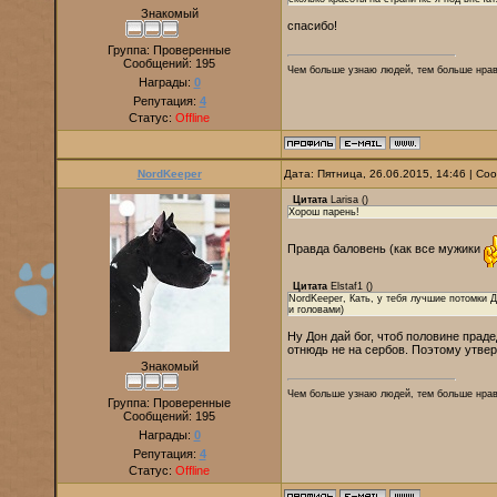
Знакомый
спасибо!
Группа: Проверенные
Сообщений:
195
Чем больше узнаю людей, тем больше нр
Награды:
0
Репутация:
4
Статус:
Offline
NordKeeper
Дата: Пятница, 26.06.2015, 14:46 | С
Цитата
Larisa
(
)
Хорош парень!
Правда баловень (как все мужики
Цитата
Elstaf1
(
)
NordKeeper, Кать, у тебя лучшие потомки Д
и головами)
Ну Дон дай бог, чтоб половине прад
отнюдь не на сербов. Поэтому утвер
Знакомый
Чем больше узнаю людей, тем больше нр
Группа: Проверенные
Сообщений:
195
Награды:
0
Репутация:
4
Статус:
Offline