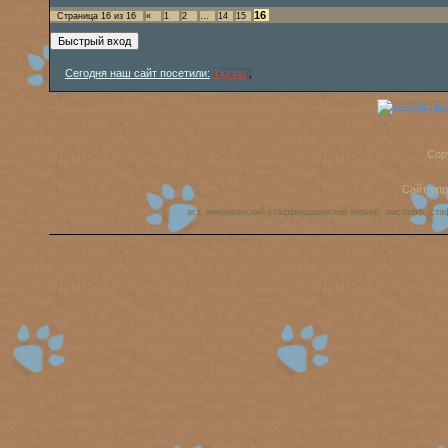
16
Страница
16
из
16
«
1
2
…
14
15
Сегодня наш сайт посетили:
Tigrino
,
Cop
Сайт уп
аст, американский стаффордширский терьер, амстафф, ста