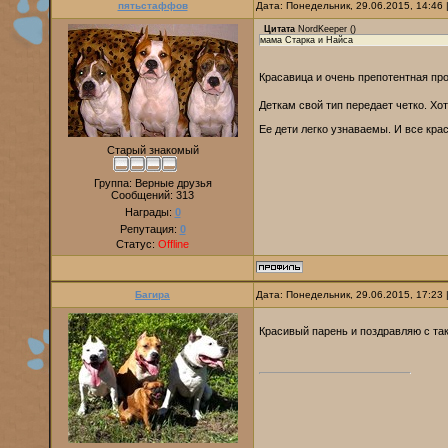
пятьстаффов
Дата: Понедельник, 29.06.2015, 14:46
Цитата
NordKeeper
(
)
мама Старка и Найса
Красавица и очень препотентная пр
Деткам свой тип передает четко. Хот
Ее дети легко узнаваемы. И все кра
Старый знакомый
Группа: Верные друзья
Сообщений:
313
Награды:
0
Репутация:
0
Статус:
Offline
Багира
Дата: Понедельник, 29.06.2015, 17:23
Красивый парень и поздравляю с т