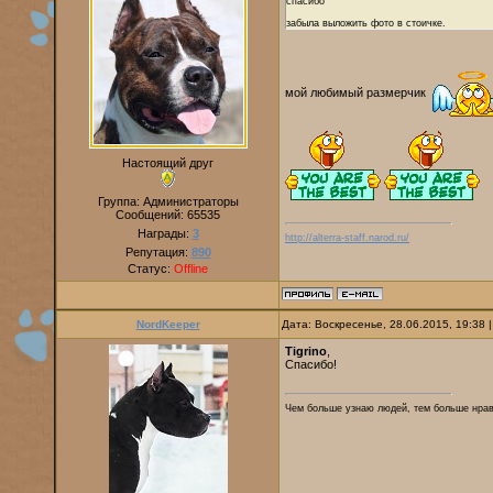
спасибо
забыла выложить фото в стоичке.
мой любимый размерчик
Настоящий друг
Группа: Администраторы
Сообщений:
65535
Награды:
3
http://alterra-staff.narod.ru/
Репутация:
890
Статус:
Offline
NordKeeper
Дата: Воскресенье, 28.06.2015, 19:38
Tigrino
,
Спасибо!
Чем больше узнаю людей, тем больше нр