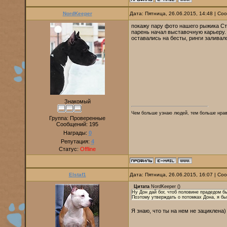
NordKeeper
Дата: Пятница, 26.06.2015, 14:48 | С
покажу пару фото нашего рыжика Ст
парень начал выставочную карьеру.
оставались на бесты, ринги заливал
Знакомый
Чем больше узнаю людей, тем больше нр
Группа: Проверенные
Сообщений:
195
Награды:
0
Репутация:
4
Статус:
Offline
Elstaf1
Дата: Пятница, 26.06.2015, 16:07 | С
Цитата
NordKeeper
(
)
Ну Дон дай бог, чтоб половине прадедом бы
Поэтому утверждать о потомках Дона, я бы
Я знаю, что ты на нем не зациклена