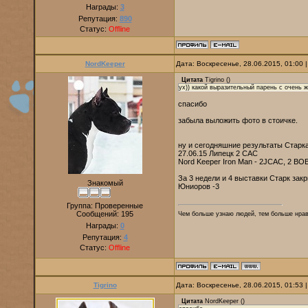
Награды:
3
Репутация:
890
Статус:
Offline
NordKeeper
Дата: Воскресенье, 28.06.2015, 01:00
Цитата
Tigrino
(
)
ух)) какой выразительный парень с очень 
спасибо
забыла выложить фото в стоичке.
ну и сегодняшние результаты Старк
27.06.15 Липецк 2 CAC
Nord Keeper Iron Man - 2JCAC, 2 BOB j
За 3 недели и 4 выставки Старк за
Знакомый
Юниоров -3
Группа: Проверенные
Сообщений:
195
Чем больше узнаю людей, тем больше нр
Награды:
0
Репутация:
4
Статус:
Offline
Tigrino
Дата: Воскресенье, 28.06.2015, 01:53
Цитата
NordKeeper
(
)