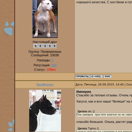
хорошего качества. С костяком и го
Настоящий друг
Группа: Проверенные
Сообщений:
10036
Награды:
1
Репутация:
154
Статус:
Offline
NordKeeper
Дата: Пятница, 26.06.2015, 14:40 | С
Империя
,
Спасибо за теплые отзывы. Очень п
Хагуся, как и все наши "беляши" на
Цитата
окс
(
)
Она шикарна .простите конечно но не смог
спасибо большое. Онька, растет рад
Цитата
Tigrino
(
)
сколько красоты на страничке я под впеча