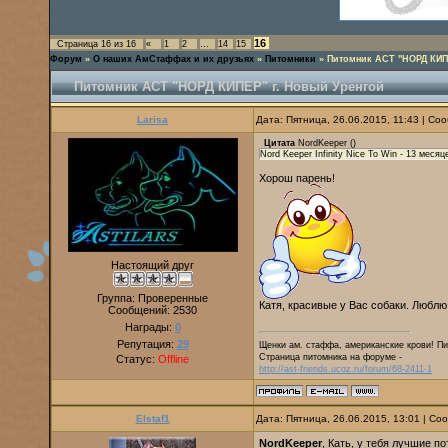
16
Страница
16
из
16
«
1
2
…
14
15
Форум
»
О наших АмСтаффах и их друзьях
»
Питомники
»
Питомник АСТ "НОРД КИП
Питомник АСТ "НОРД КИПЕР" г. Новый Уренгой
Larisa
Дата: Пятница, 26.06.2015, 11:43 | С
Цитата
NordKeeper
(
)
Nord Keeper Infinity Nice To Win - 13 месяц
Хорош парень!
Настоящий друг
Группа: Проверенные
Катя, красивые у Вас собаки. Люблю
Сообщений:
2530
Награды:
0
Репутация:
29
Щенки ам. стаффа, американские крови! Пи
Страница питомника на форуме -
Статус:
Offline
http://ast-friends.ucoz.ru/forum/68-2411-1
Elstaf1
Дата: Пятница, 26.06.2015, 13:01 | С
NordKeeper
, Кать, у тебя лучшие п