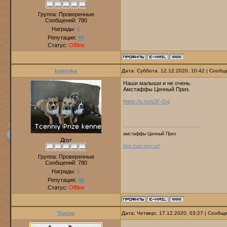
Группа: Проверенные
Сообщений:
780
Награды:
0
Репутация:
40
Статус:
Offline
Izuminka
Дата: Суббота, 12.12.2020, 10:42 | Сооб
Наши малыши и не очень.
Амстаффы Ценный Приз.
https://u.to/q2F-Gg
амстаффы Ценный Приз
Друг
http://ast-dog.ru//
Группа: Проверенные
Сообщений:
780
Награды:
0
Репутация:
40
Статус:
Offline
Tigrino
Дата: Четверг, 17.12.2020, 03:27 | Сообщ