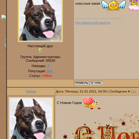
классные какие
http://alterra-staff.narod.ru/
Настоящий друг
Группа: Администраторы
Сообщений:
65535
Награды:
3
Репутация:
890
Статус:
Offline
Tigrino
Дата: Пятница, 01.01.2021, 04:50 | Сообщение #
864
С Новым Годом