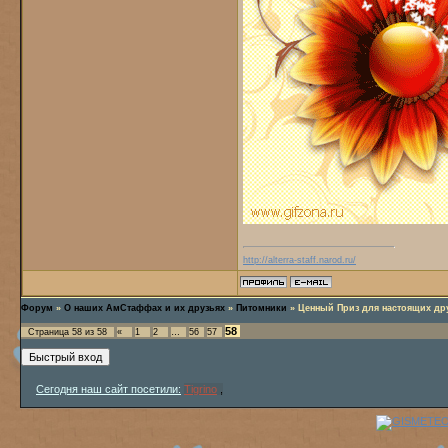
http://alterra-staff.narod.ru/
Форум
»
О наших АмСтаффах и их друзьях
»
Питомники
»
Ценный Приз для настоящих друз
58
Страница
58
из
58
«
1
2
…
56
57
Сегодня наш сайт посетили:
Tigrino
,