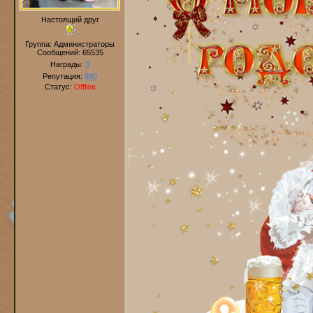
Настоящий друг
Группа: Администраторы
Сообщений:
65535
Награды:
3
Репутация:
890
Статус:
Offline