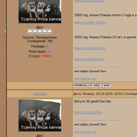
https://u.to/XecOGg
2009 год, кошка Плюша почти 2 года и
https://u.to/W_cOGg
Друг
2020 год. Кошка Плюша 13 лет, и щено
Группа: Проверенные
Сообщений:
780
Награды:
0
https://u.to/XOcOGg
Репутация:
40
Статус:
Offline
https://u.to/XucOGg
амстаффы Ценный Приз
http://ast-dog.ru//
Izuminka
Дата: Четверг, 29.10.2020, 22:01 | Сообщ
Витусе 49 дней.Растём.
https://u.to/zuIPGg
амстаффы Ценный Приз
http://ast-dog.ru//
Друг