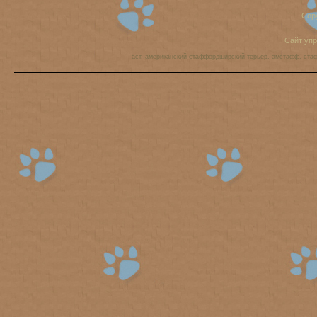
Cop
Сайт уп
аст, американский стаффордширский терьер, амстафф, ста