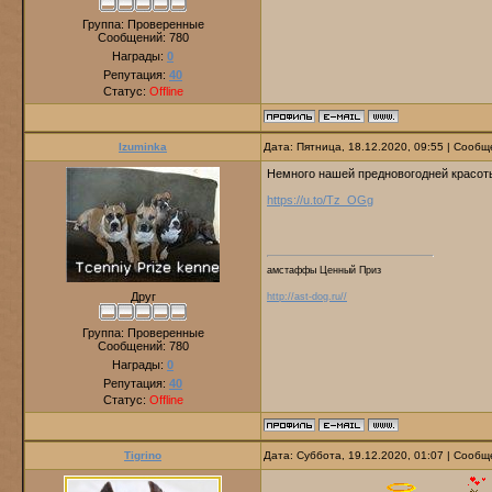
Группа: Проверенные
Сообщений:
780
Награды:
0
Репутация:
40
Статус:
Offline
Izuminka
Дата: Пятница, 18.12.2020, 09:55 | Сооб
Немного нашей предновогодней красот
https://u.to/Tz_OGg
амстаффы Ценный Приз
Друг
http://ast-dog.ru//
Группа: Проверенные
Сообщений:
780
Награды:
0
Репутация:
40
Статус:
Offline
Tigrino
Дата: Суббота, 19.12.2020, 01:07 | Сооб