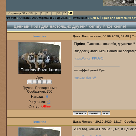
58
Страница
58
из
58
«
1
2
…
56
57
Форум
»
О наших АмСтаффах и их друзьях
»
Питомники
»
Ценный Приз для настоящих друз
Ценный Приз для настоящих друзей/Tcenniy Prize kennel
Izuminka
Дата: Воскресенье, 06.09.2020, 09:48 | 
Tigrino
, Танюшка, спасибо, дружочек!!!
Владелец маленькой Ванильки собрал р
https://u.to/_KKLGQ
амстаффы Ценный Приз
Друг
http://ast-dog.ru//
Группа: Проверенные
Сообщений:
780
Награды:
0
Репутация:
40
Статус:
Offline
Izuminka
Дата: Четверг, 29.10.2020, 12:17 | Сообщ
2009 год, кошка Плюша 1, 4 г., и щенок