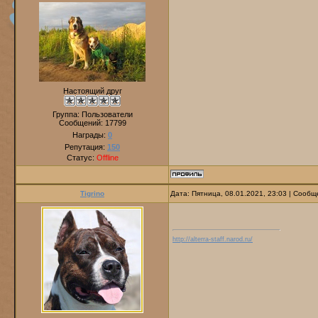
Настоящий друг
Группа: Пользователи
Сообщений:
17799
Награды:
0
Репутация:
150
Статус:
Offline
Tigrino
Дата: Пятница, 08.01.2021, 23:03 | Сооб
http://alterra-staff.narod.ru/