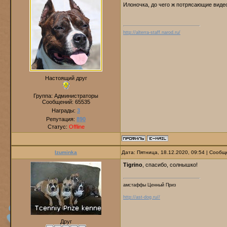
Илоночка, до чего ж потрясающие виде
http://alterra-staff.narod.ru/
Настоящий друг
Группа: Администраторы
Сообщений:
65535
Награды:
3
Репутация:
890
Статус:
Offline
Izuminka
Дата: Пятница, 18.12.2020, 09:54 | Сооб
Tigrino
, спасибо, солнышко!
амстаффы Ценный Приз
http://ast-dog.ru//
Друг