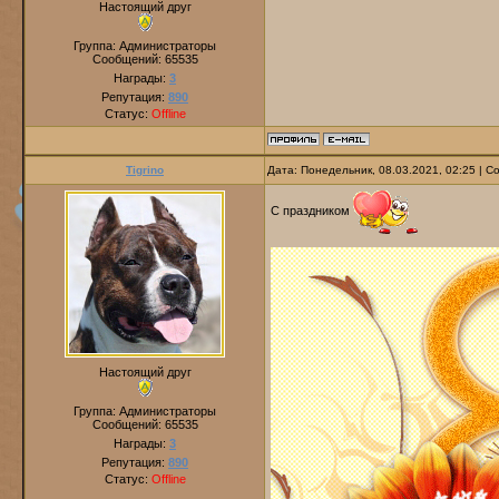
Настоящий друг
Группа: Администраторы
Сообщений:
65535
Награды:
3
Репутация:
890
Статус:
Offline
Tigrino
Дата: Понедельник, 08.03.2021, 02:25 | 
С праздником
Настоящий друг
Группа: Администраторы
Сообщений:
65535
Награды:
3
Репутация:
890
Статус:
Offline