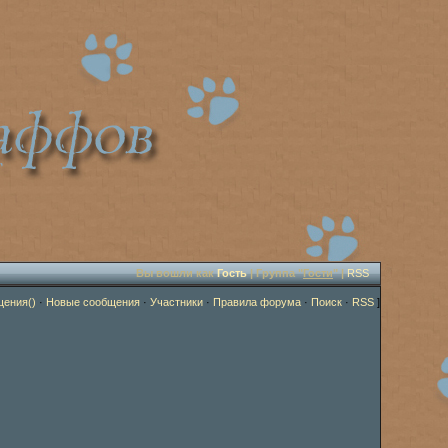
Вы вошли как
Гость
| Группа "
Гости
" |
RSS
щения()
·
Новые сообщения
·
Участники
·
Правила форума
·
Поиск
·
RSS
]