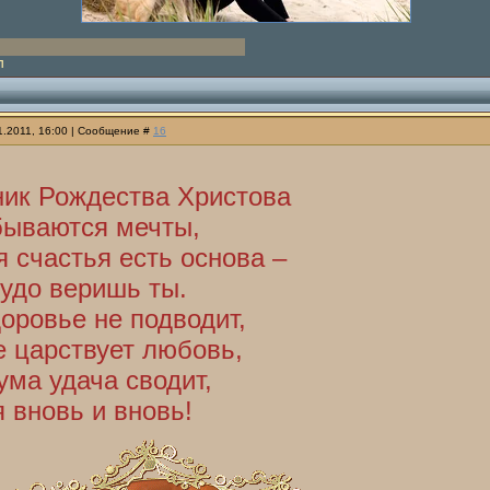
П
01.2011, 16:00 | Сообщение #
16
ник Рождества Христова
бываются мечты,
я счастья есть основа –
чудо веришь ты.
оровье не подводит,
е царствует любовь,
ума удача сводит,
 вновь и вновь!