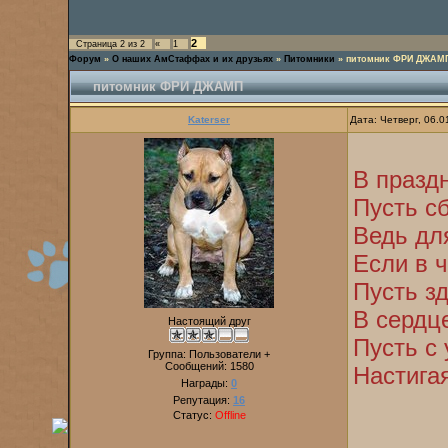
2
Страница
2
из
2
«
1
Форум
»
О наших АмСтаффах и их друзьях
»
Питомники
»
питомник ФРИ ДЖАМ
питомник ФРИ ДЖАМП
Katerser
Дата: Четверг, 06.
В празд
Пусть с
Ведь дл
Если в 
Пусть зд
В сердц
Настоящий друг
Пусть с 
Группа: Пользователи +
Сообщений:
1580
Настигая
Награды:
0
Репутация:
16
Статус:
Offline