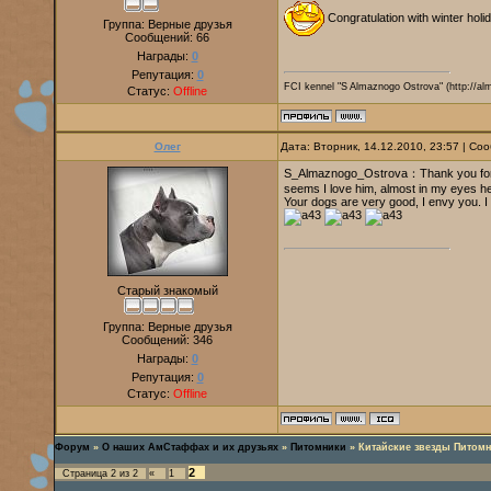
Congratulation with winter holi
Группа: Верные друзья
Сообщений:
66
Награды:
0
Репутация:
0
FCI kennel "S Almaznogo Ostrova" (http://alm
Статус:
Offline
Олег
Дата: Вторник, 14.12.2010, 23:57 | С
S_Almaznogo_Ostrova：Thank you for you
seems I love him, almost in my eyes he 
Your dogs are very good, I envy you. I
Старый знакомый
Группа: Верные друзья
Сообщений:
346
Награды:
0
Репутация:
0
Статус:
Offline
Форум
»
О наших АмСтаффах и их друзьях
»
Питомники
»
Китайские звезды Питом
2
Страница
2
из
2
«
1