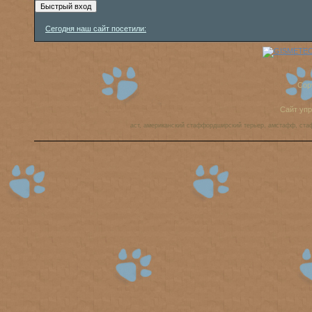
Сегодня наш сайт посетили:
Cop
Сайт уп
аст, американский стаффордширский терьер, амстафф, ста