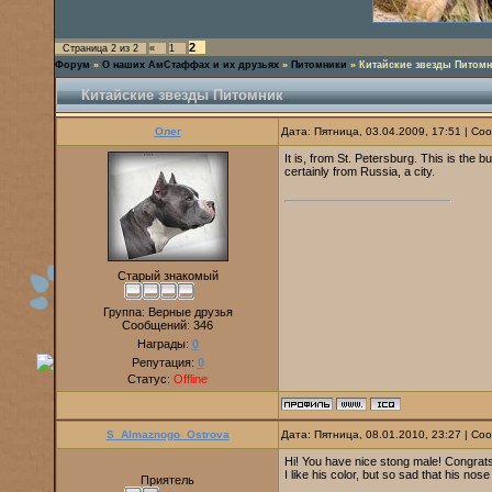
2
Страница
2
из
2
«
1
Форум
»
О наших АмСтаффах и их друзьях
»
Питомники
»
Китайские звезды Питом
Китайские звезды Питомник
Олег
Дата: Пятница, 03.04.2009, 17:51 | С
It is, from St. Petersburg. This is the 
certainly from Russia, a city.
Старый знакомый
Группа: Верные друзья
Сообщений:
346
Награды:
0
Репутация:
0
Статус:
Offline
S_Almaznogo_Ostrova
Дата: Пятница, 08.01.2010, 23:27 | С
Hi! You have nice stong male! Congrats
I like his color, but so sad that his nose i
Приятель