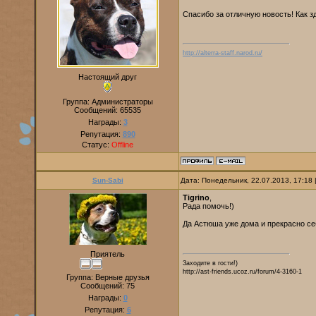
Спасибо за отличную новость! Как з
http://alterra-staff.narod.ru/
Настоящий друг
Группа: Администраторы
Сообщений:
65535
Награды:
3
Репутация:
890
Статус:
Offline
Sun-Sabi
Дата: Понедельник, 22.07.2013, 17:18
Tigrino
,
Рада помочь!)
Да Астюша уже дома и прекрасно с
Приятель
Заходите в гости!)
http://ast-friends.ucoz.ru/forum/4-3160-1
Группа: Верные друзья
Сообщений:
75
Награды:
0
Репутация:
6