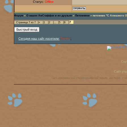
Статус:
Offline
Форум
»
О наших АмСтаффах и их друзьях
»
Питомники
»
питомник "С Алмазного О
7
Страница
7
из
7
«
1
2
…
5
6
Сегодня наш сайт посетили:
Tigrino
,
Cop
Сайт уп
аст, американский стаффордширский терьер, амстафф, ста