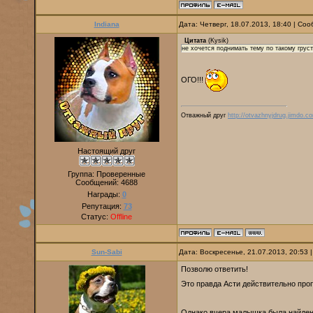
Indiana
Дата: Четверг, 18.07.2013, 18:40 | С
Цитата
(
Kysik
)
не хочется поднимать тему по такому гру
ОГО!!!
Отважный друг
http://otvazhnyjdrug.jimdo.c
Настоящий друг
Группа: Проверенные
Сообщений:
4688
Награды:
0
Репутация:
73
Статус:
Offline
Sun-Sabi
Дата: Воскресенье, 21.07.2013, 20:53
Позволю ответить!
Это правда Асти действительно пр
Однако вчера малышка была найде