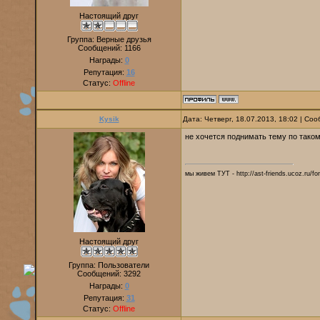
Настоящий друг
Группа: Верные друзья
Сообщений:
1166
Награды:
0
Репутация:
16
Статус:
Offline
Kysik
Дата: Четверг, 18.07.2013, 18:02 | С
не хочется поднимать тему по тако
мы живем ТУТ - http://ast-friends.ucoz.ru/f
Настоящий друг
Группа: Пользователи
Сообщений:
3292
Награды:
0
Репутация:
31
Статус:
Offline