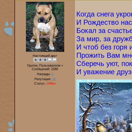
Когда снега укр
И Рождество нас
Бокал за счасть
За мир, за дружб
И чтоб без горя 
Прожить Вам мно
Настоящий друг
Сберечь уют, по
Группа: Пользователи +
Сообщений:
1580
И уважение друз
Награды:
0
Репутация:
16
Статус:
Offline