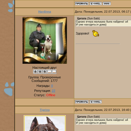
Hardinna
Дата: Понедельник, 22.07.2013, 06:17
Цитата
(
Sun-Sabi
)
Однако вчера малышка была найдена! a4
И уже находиться дома)
Здорово!
Настоящий друг
Группа: Проверенные
Сообщений:
1777
Награды:
0
Репутация:
22
Статус:
Offline
Tigrino
Дата: Понедельник, 22.07.2013, 16:40
Цитата
(
Sun-Sabi
)
Однако вчера малышка была найдена! a4
И уже находиться дома)