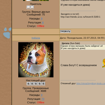
Приятель
И уже находиться дома)
Группа: Верные друзья
Заходите в гости!)
Сообщений:
75
http://ast-friends.ucoz.ru/forum/4-3160-1
Награды:
0
Репутация:
6
Статус:
Offline
Indiana
Дата: Понедельник, 22.07.2013, 04:55
Цитата
(
Sun-Sabi
)
Однако вчера малышка была найдена! a4
И уже находиться дома)
Слава Богу!! С возвращением
Настоящий друг
Отважный друг
http://otvazhnyjdrug.jimdo.c
Группа: Проверенные
Сообщений:
4688
Награды:
0
Репутация:
73
Статус:
Offline