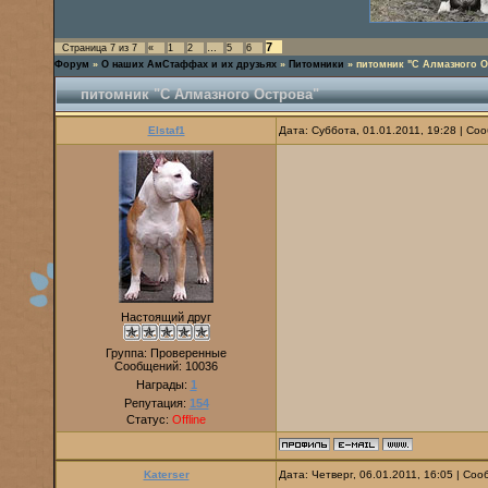
7
Страница
7
из
7
«
1
2
…
5
6
Форум
»
О наших АмСтаффах и их друзьях
»
Питомники
»
питомник "С Алмазного О
питомник "С Алмазного Острова"
Elstaf1
Дата: Суббота, 01.01.2011, 19:28 | С
Настоящий друг
Группа: Проверенные
Сообщений:
10036
Награды:
1
Репутация:
154
Статус:
Offline
Katerser
Дата: Четверг, 06.01.2011, 16:05 | Со