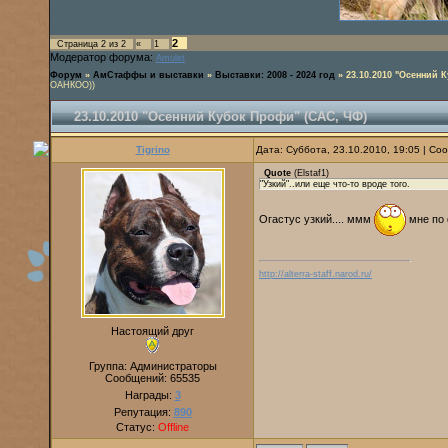
2
Страница
2
из
2
«
1
Модератор форума:
Amulet
Форум
»
АмСтаффы и выставки
»
Выставки: 2008 - 2024 год
»
23.10.2010 "Осенний 
ОАНКОО))
23.10.2010 "Осенний Кубок Профи" (САС, ЧФ)
Tigrino
Дата: Суббота, 23.10.2010, 19:05 | С
Quote
(
Elstaf1
)
"Узкий"..или еще что-то вроде того.
Огастус узкий.... ммм
мне по 
http://alterra-staff.narod.ru/
Настоящий друг
Группа: Администраторы
Сообщений:
65535
Награды:
3
Репутация:
890
Статус:
Offline