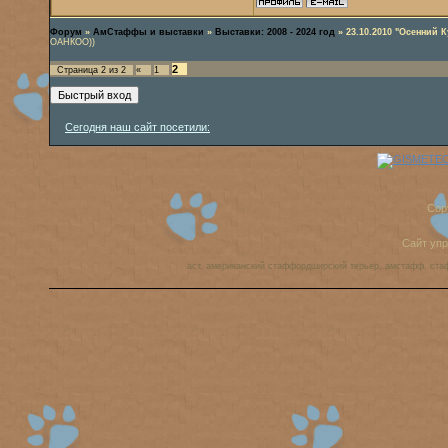
Форум
»
АмСтаффы и выставки
»
Выставки: 2008 - 2024 год
»
23.10.2010 "Осенний 
ОАНКОО))
2
Страница
2
из
2
«
1
Сегодня наш сайт посетили:
Cop
Сайт уп
аст, американский стаффордширский терьер, амстафф, ста