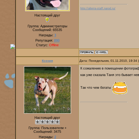
http://alterra-staff.narod.ru/
Настоящий друг
Группа: Администраторы
Сообщений:
65535
Награды:
3
Репутация:
890
Статус:
Offline
Ксения
Дата: Понедельник, 01.11.2010, 19:34
К сожалению в помещении фотографии
как уже сказала Таня это бывает не
Так что чем богаты
Настоящий друг
Группа: Пользователи +
Сообщений:
3475
Награды:
2