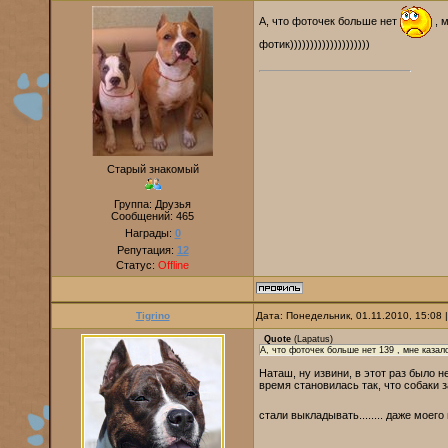
А, что фоточек больше нет
, 
фотик))))))))))))))))))))
Старый знакомый
Группа: Друзья
Сообщений:
465
Награды:
0
Репутация:
12
Статус:
Offline
Tigrino
Дата: Понедельник, 01.11.2010, 15:08
Quote
(
Lapatus
)
А, что фоточек больше нет 139 , мне казалос
Наташ, ну извини, в этот раз было 
время становилась так, что собаки 
стали выкладывать........ даже моего