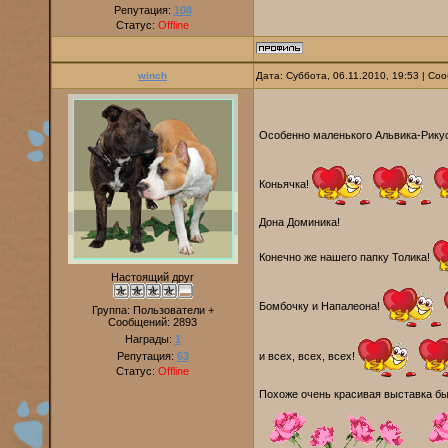
Репутация:
108
Статус:
Offline
winch
Дата: Суббота, 06.11.2010, 19:53 | С
Особенно маленького Альвика-Рику
Коньячка!
Дона Доминика!
Конечно же нашего папку Толика!
Настоящий друг
Бомбочку и Напалеона!
Группа: Пользователи +
Сообщений:
2893
Награды:
1
Репутация:
63
и всех, всех, всех!
Статус:
Offline
Похоже очень красивая выставка бы