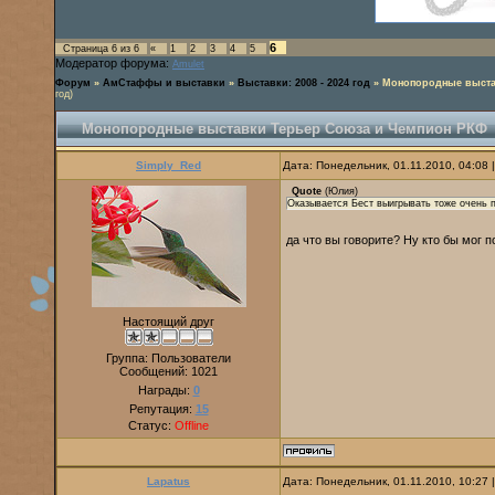
6
Страница
6
из
6
«
1
2
3
4
5
Модератор форума:
Amulet
Форум
»
АмСтаффы и выставки
»
Выставки: 2008 - 2024 год
»
Монопородные выста
год)
Монопородные выставки Терьер Союза и Чемпион РКФ
Simply_Red
Дата: Понедельник, 01.11.2010, 04:08
Quote
(
Юлия
)
Оказывается Бест выигрывать тоже очень 
да что вы говорите? Ну кто бы мог п
Настоящий друг
Группа: Пользователи
Сообщений:
1021
Награды:
0
Репутация:
15
Статус:
Offline
Lapatus
Дата: Понедельник, 01.11.2010, 10:27