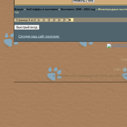
Форум
»
АмСтаффы и выставки
»
Выставки: 2008 - 2024 год
»
Монопородные выста
год)
6
Страница
6
из
6
«
1
2
3
4
5
Сегодня наш сайт посетили:
Cop
Сайт уп
аст, американский стаффордширский терьер, амстафф, ста