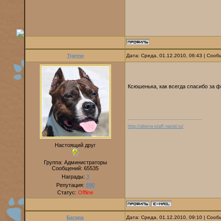
Tigrino
Дата: Среда, 01.12.2010, 06:43 | Соо
Ксюшенька, как всегда спасибо за ф
http://alterra-staff.narod.ru/
Настоящий друг
Группа: Администраторы
Сообщений:
65535
Награды:
3
Репутация:
890
Статус:
Offline
Багира
Дата: Среда, 01.12.2010, 09:10 | Соо