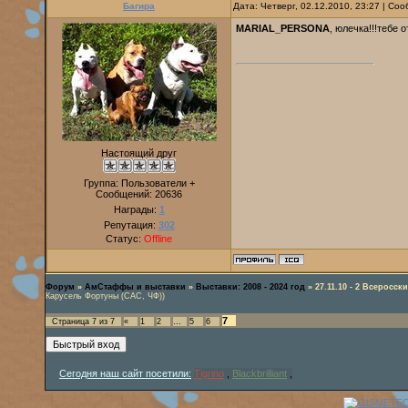
Багира
Дата: Четверг, 02.12.2010, 23:27 | С
MARIAL_PERSONA
, юлечка!!!тебе 
Настоящий друг
Группа: Пользователи +
Сообщений:
20636
Награды:
1
Репутация:
302
Статус:
Offline
Форум
»
АмСтаффы и выставки
»
Выставки: 2008 - 2024 год
»
27.11.10 - 2 Всеросс
Карусель Фортуны (САС, ЧФ))
7
Страница
7
из
7
«
1
2
…
5
6
Сегодня наш сайт посетили:
Tigrino
,
Blackbrilliant
,