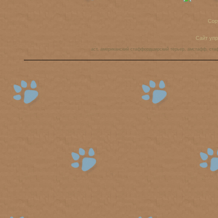
Cop
Сайт уп
аст, американский стаффордширский терьер, амстафф, ста