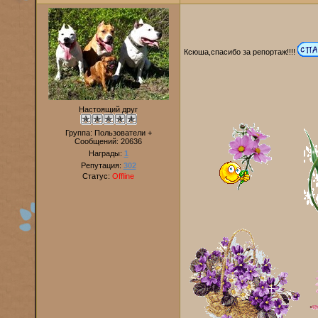
Ксюша,спасибо за репортаж!!!!
Настоящий друг
Группа: Пользователи +
Сообщений:
20636
Награды:
1
Репутация:
302
Статус:
Offline