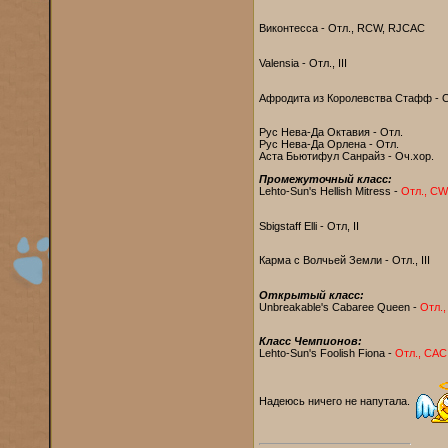
Виконтесса - Отл., RCW, RJCAC
Valensia - Отл., III
Афродита из Королевства Стафф - О
Рус Нева-Да Октавия - Отл.
Рус Нева-Да Орлена - Отл.
Аста Бьютифул Санрайз - Оч.хор.
Промежуточный класс:
Lehto-Sun's Hellish Mitress -
Отл., CW
Sbigstaff Elli - Отл, II
Карма с Волчьей Земли - Отл., III
Открытый класс:
Unbreakable's Cabaree Queen -
Отл.
Класс Чемпионов:
Lehto-Sun's Foolish Fiona -
Отл., САС
Надеюсь ничего не напутала.