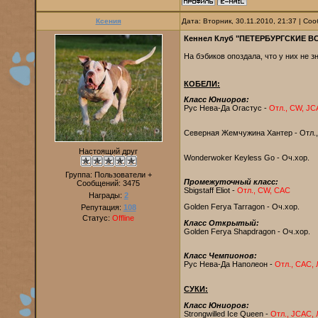
Ксения
Дата: Вторник, 30.11.2010, 21:37 | С
Кеннел Клуб "ПЕТЕРБУРГСКИЕ В
На бэбиков опоздала, что у них не 
КОБЕЛИ:
Класс Юниоров:
Рус Нева-Да Огастус -
Отл., CW, J
Северная Жемчужина Хантер - Отл., 
Настоящий друг
Wonderwoker Keyless Go - Оч.хор.
Группа: Пользователи +
Промежуточный класс:
Сообщений:
3475
Sbigstaff Eliot -
Отл., CW, CAC
Награды:
2
Golden Ferya Tarragon - Оч.хор.
Репутация:
108
Статус:
Offline
Класс Открытый:
Golden Ferya Shapdragon - Оч.хор.
Класс Чемпионов:
Рус Нева-Да Наполеон -
Отл., САС,
СУКИ:
Класс Юниоров:
Strongwilled Ice Queen -
Отл., JCAC,