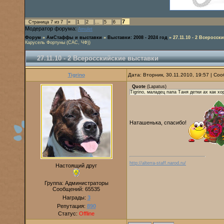
7
Страница
7
из
7
«
1
2
…
5
6
Модератор форума:
Amulet
Форум
»
АмСтаффы и выставки
»
Выставки: 2008 - 2024 год
»
27.11.10 - 2 Всеросс
Карусель Фортуны (САС, ЧФ))
27.11.10 - 2 Всеросскийские выставки
Tigrino
Дата: Вторник, 30.11.2010, 19:57 | С
Quote
(
Lapatus
)
Tigrino, маладец папа Таня детки ах как 
Наташенька, спасибо!
http://alterra-staff.narod.ru/
Настоящий друг
Группа: Администраторы
Сообщений:
65535
Награды:
3
Репутация:
890
Статус:
Offline