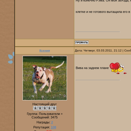
Ну и конечно Рэма. Он моя звЯзда, н
клетке и не готового вытащила его 
Ксения
Дата: Четверг, 03.03.2011, 21:12 | Со
Вива на заднем плане
Настоящий друг
Группа: Пользователи +
Сообщений:
3475
Награды:
2
Репутация:
108