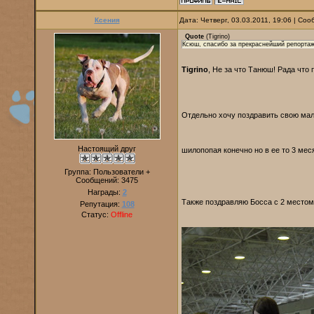
Ксения
Дата: Четверг, 03.03.2011, 19:06 | Со
Quote
(
Tigrino
)
Ксюш, спасибо за прекраснейший репортаж
Tigrino
, Не за что Танюш! Рада что 
Отдельно хочу поздравить свою мал
Настоящий друг
шилопопая конечно но в ее то 3 мес
Группа: Пользователи +
Сообщений:
3475
Награды:
2
Также поздравляю Босса с 2 местом
Репутация:
108
Статус:
Offline