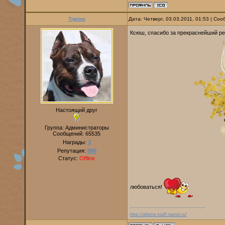
Tigrino
Дата: Четверг, 03.03.2011, 01:53 | Со
Ксюш, спасибо за прекраснейший ре
Настоящий друг
Группа: Администраторы
Сообщений:
65535
Награды:
3
Репутация:
890
Статус:
Offline
любоваться!
http://alterra-staff.narod.ru/