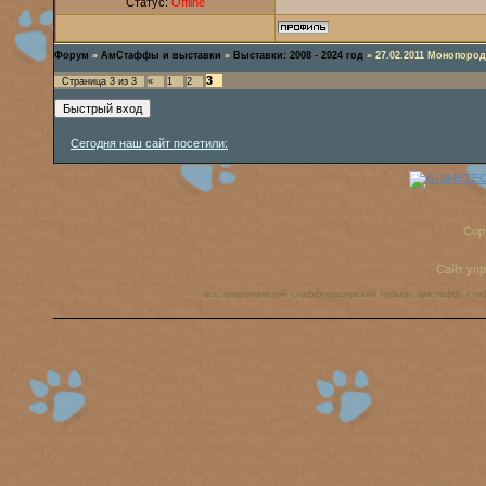
Статус:
Offline
Форум
»
АмСтаффы и выставки
»
Выставки: 2008 - 2024 год
»
27.02.2011 Монопоро
3
Страница
3
из
3
«
1
2
Сегодня наш сайт посетили:
Cop
Сайт уп
аст, американский стаффордширский терьер, амстафф, ста