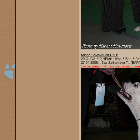
Класс Чемпионов НКП:
29 OLGA, ЧР, ЧРКФ, ЧУкр, ЧБел, ЧЛи
27.04.2006, . Зав:Zelinskaya T., (BA
1-е отлично, КЧК, 2-е место на срав