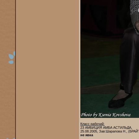
Класс рабочий:
23 АМБИЦИЯ АМБА АСТИЛЬДА,
25.08.2005, Зав:Шарапова Н., (БР
не явка