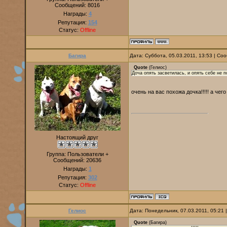
Сообщений:
8016
Награды:
4
Репутация:
154
Статус:
Offline
Багира
Дата: Суббота, 05.03.2011, 13:53 | С
Quote
(
Гелиос
)
Доча опять засветилась, и опять себе не п
очень на вас похожа дочка!!!!! а че
Настоящий друг
Группа: Пользователи +
Сообщений:
20636
Награды:
1
Репутация:
302
Статус:
Offline
Гелиос
Дата: Понедельник, 07.03.2011, 05:21
Quote
(
Багира
)