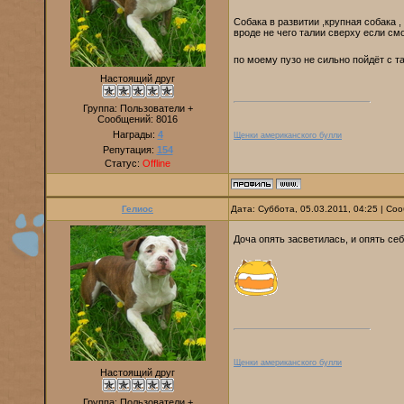
Собака в развитии ,крупная собака ,
вроде не чего талии сверху если смо
по моему пузо не сильно пойдёт с 
Настоящий друг
Группа: Пользователи +
Сообщений:
8016
Награды:
4
Щенки американского булли
Репутация:
154
Статус:
Offline
Гелиос
Дата: Суббота, 05.03.2011, 04:25 | С
Доча опять засветилась, и опять се
Щенки американского булли
Настоящий друг
Группа: Пользователи +