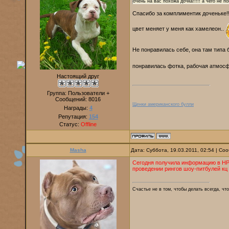
очень на вас похожа дочка!!!!! а чего не 
Спасибо за комплиментик доченьке!!
цвет меняет у меня как хамелеон..
Не понравилась себе, она там типа 
понравилась фотка, рабочая атмосф
Настоящий друг
Группа: Пользователи +
Сообщений:
8016
Щенки американского булли
Награды:
4
Репутация:
154
Статус:
Offline
Masha
Дата: Суббота, 19.03.2011, 02:54 | С
Сегодня получила информацию в НР
проведении рингов шоу-питбулей кц
Счастье не в том, чтобы делать всегда, что