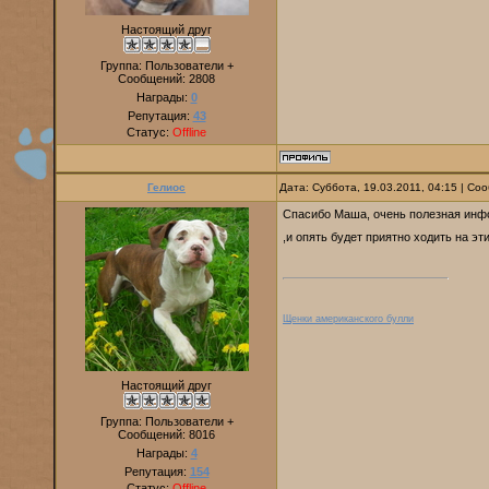
Настоящий друг
Группа: Пользователи +
Сообщений:
2808
Награды:
0
Репутация:
43
Статус:
Offline
Гелиос
Дата: Суббота, 19.03.2011, 04:15 | С
Спасибо Маша, очень полезная информ
,и опять будет приятно ходить на эт
Щенки американского булли
Настоящий друг
Группа: Пользователи +
Сообщений:
8016
Награды:
4
Репутация:
154
Статус:
Offline