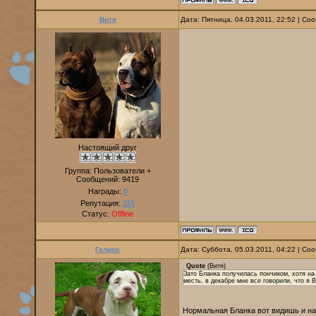
Витя
Дата: Пятница, 04.03.2011, 22:52 | С
Настоящий друг
Группа: Пользователи +
Сообщений:
9419
Награды:
0
Репутация:
115
Статус:
Offline
Гелиос
Дата: Суббота, 05.03.2011, 04:22 | С
Quote
(
Витя
)
Зато Бланка получилась пончиком, хотя на
месть, в декабре мне все говорили, что я
Нормальная Бланка вот видишь и на