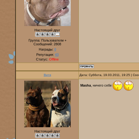
Настоящий друг
Группа: Пользователи +
Сообщений:
2808
Награды:
0
Репутация:
43
Статус:
Offline
Витя
Дата: Суббота, 19.03.2011, 19:25 | С
Masha
, ничего себе
Настоящий друг