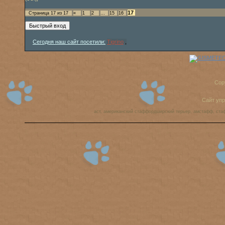
17
Страница
17
из
17
«
1
2
…
15
16
Сегодня наш сайт посетили:
Tigrino
,
Cop
Сайт уп
аст, американский стаффордширский терьер, амстафф, ста