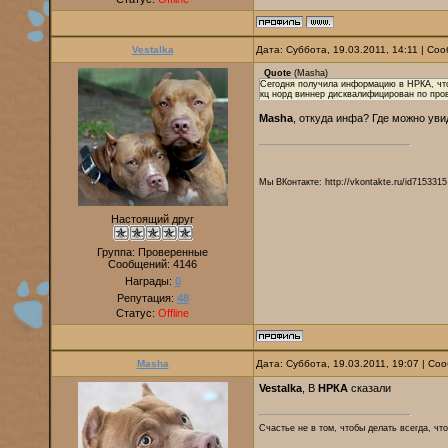
Vestalka
Дата: Суббота, 19.03.2011, 14:11 | С
Quote
(
Masha
)
Сегодня получила информацию в НРКА, что
кц норд виннер дисквалифицирован по про
Masha
, откуда инфа? Где можно уви
Мы ВКонтакте: http://vkontakte.ru/id7153315
Настоящий друг
Группа: Проверенные
Сообщений:
4146
Награды:
0
Репутация:
48
Статус:
Offline
Masha
Дата: Суббота, 19.03.2011, 19:07 | С
Vestalka
, В
НРКА
сказали
Счастье не в том, чтобы делать всегда, что