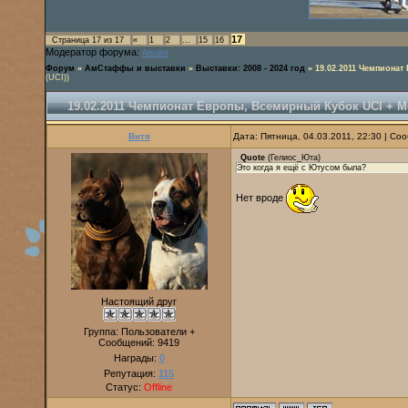
17
Страница
17
из
17
«
1
2
…
15
16
Модератор форума:
Amulet
Форум
»
АмСтаффы и выставки
»
Выставки: 2008 - 2024 год
»
19.02.2011 Чемпиона
(UCI))
19.02.2011 Чемпионат Европы, Всемирный Кубок UCI + 
Витя
Дата: Пятница, 04.03.2011, 22:30 | С
Quote
(
Гелиос_Юта
)
Это когда я ещё с Ютусом была?
Нет вроде
Настоящий друг
Группа: Пользователи +
Сообщений:
9419
Награды:
0
Репутация:
115
Статус:
Offline