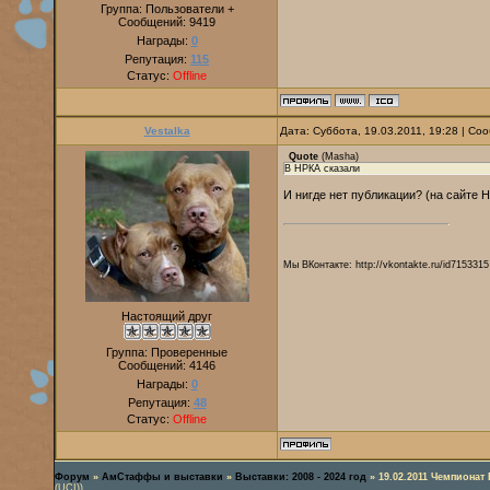
Группа: Пользователи +
Сообщений:
9419
Награды:
0
Репутация:
115
Статус:
Offline
Vestalka
Дата: Суббота, 19.03.2011, 19:28 | С
Quote
(
Masha
)
В НРКА сказали
И нигде нет публикации? (на сайте
Мы ВКонтакте: http://vkontakte.ru/id7153315
Настоящий друг
Группа: Проверенные
Сообщений:
4146
Награды:
0
Репутация:
48
Статус:
Offline
Форум
»
АмСтаффы и выставки
»
Выставки: 2008 - 2024 год
»
19.02.2011 Чемпиона
(UCI))