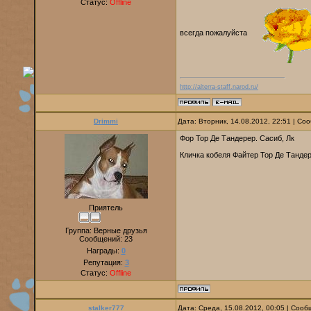
Статус:
Offline
всегда пожалуйста
http://alterra-staff.narod.ru/
Drimmi
Дата: Вторник, 14.08.2012, 22:51 | С
Фор Тор Де Тандерер. Сасиб, Лк
Кличка кобеля Файтер Тор Де Танде
Приятель
Группа: Верные друзья
Сообщений:
23
Награды:
0
Репутация:
3
Статус:
Offline
stalker777
Дата: Среда, 15.08.2012, 00:05 | Соо