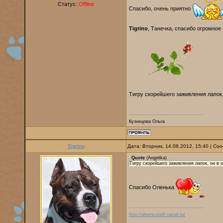
Статус:
Offline
Спасибо, очень приятно
Tigrino
, Танечка, спасибо огромное 
Тигру скорейшего заживления лапок,
Кузнецова Ольга
Tigrino
Дата: Вторник, 14.08.2012, 15:40 | С
Quote
(
Angelika
)
Тигру скорейшего заживления лапок, он в 
Спасибо Оленька
http://alterra-staff.narod.ru/