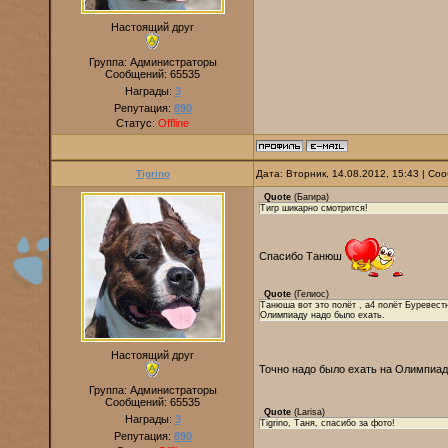
Настоящий друг
Группа: Администраторы
Сообщений:
65535
Награды:
3
Репутация:
890
Статус:
Offline
Tigrino
Дата: Вторник, 14.08.2012, 15:43 | С
Quote
(
Багира
)
Тигр шикарно смотрится!
Спасибо Танюш
Quote
(
Гелиос
)
Танюша вот это полёт , a4 полёт Буревест
Олимпиаду надо было ехать.
Настоящий друг
Точно надо было ехать на Олимпиа
Группа: Администраторы
Сообщений:
65535
Quote
(
Larisa
)
Награды:
3
Tigrino, Таня, спасибо за фото!
Репутация:
890