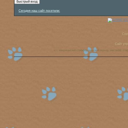
Сегодня наш сайт посетили:
Cop
Сайт уп
аст, американский стаффордширский терьер, амстафф, ста