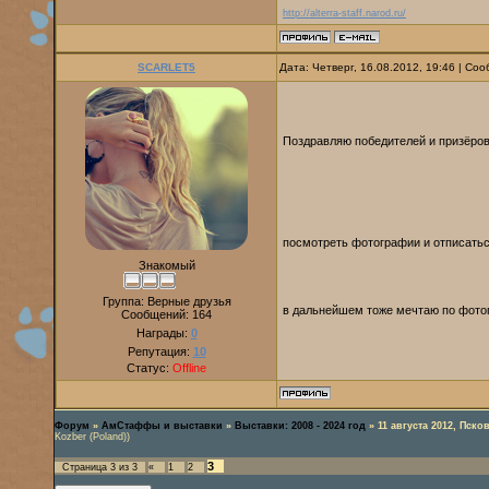
http://alterra-staff.narod.ru/
SCARLET5
Дата: Четверг, 16.08.2012, 19:46 | С
Поздравляю победителей и призёро
посмотреть фотографии и отписатьс
Знакомый
Группа: Верные друзья
в дальнейшем тоже мечтаю по фотог
Сообщений:
164
Награды:
0
Репутация:
10
Статус:
Offline
Форум
»
АмСтаффы и выставки
»
Выставки: 2008 - 2024 год
»
11 августа 2012, Пс
Kozber (Poland))
3
Страница
3
из
3
«
1
2