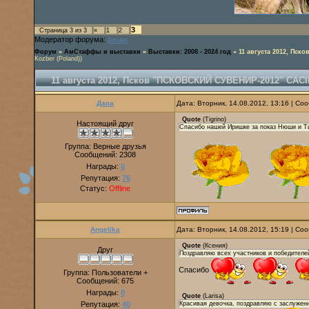
3
Страница
3
из
3
«
1
2
Модератор форума:
Amulet
Форум
»
АмСтаффы и выставки
»
Выставки: 2008 - 2024 год
»
11 августа 2012, Пс
Kozber (Poland))
11 августа 2012, Псков "ПСКОВСКИЙ СУВЕНИР-2012" CACI
Дара
Дата: Вторник, 14.08.2012, 13:16 | С
Quote
(
Tigrino
)
Настоящий друг
Спасибо нашей Иришке за показ Нюши и Ти
Группа: Верные друзья
Сообщений:
2308
Награды:
0
Репутация:
76
Статус:
Offline
Angelika
Дата: Вторник, 14.08.2012, 15:19 | С
Quote
(
Ксения
)
Друг
Поздравляю всех участников и победителей
Спасибо
Группа: Пользователи +
Сообщений:
675
Награды:
0
Quote
(
Larisa
)
Репутация:
40
Красивая девочка, поздравляю с заслуженн