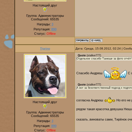
Настоящий друг
Группа: Администраторы
Сообщений:
65535
Награды:
3
Репутация:
890
Статус:
Offline
Tigrino
Дата: Среда, 15.08.2012, 02:24 | Соо
Quote
(
stalker777
)
Отдельное спасибо Танюше за фото отчёт!
Спасибо Андрюш
С 
Quote
(
stalker777
)
А вот за безответственный подход к подгот
согласна Андрюш
Но его не 
Настоящий друг
рядом такая красотка девушка Ню
Группа: Администраторы
Сообщений:
65535
сказать..виноваты сами, Тирёнок о
Награды:
3
Репутация:
890
Статус:
Offline