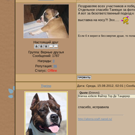
Поздравляю всех участников и побе
Отдельное спасибо Танюше за фото
А вот за безответственный подход к
выставка на носу?! Эхх.....
Если б я верил в бессмертие души, то пола
Настоящий друг
Группа: Верные друзья
Сообщений:
1787
Награды:
0
Репутация:
96
Статус:
Offline
Tigrino
Дата: Среда, 15.08.2012, 02:01 | Соо
Quote
(
Drimmi
)
Кличка кобеля Файтер Тор Де Тандерер
спасибо, исправила
http://alterra-staff.narod.ru/