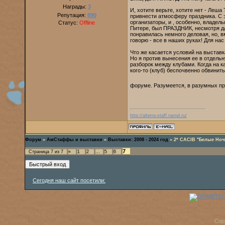
Награды:
3
И, хотите верьте, хотите нет - Леша 
Репутация:
890
привнести атмосферу праздника. С э
организаторы, и , особенно, владел
Статус:
Offline
Питере, был ПРАЗДНИК, несмотря да
понравилась немного деловая, но, в
говорю - все в наших руках! Для нас
Что же касается условий на выставк
Но я против вынесения ее в отдельну
разборок между клубами. Когда на к
кого-то (клуб) беспочвенно обвинит
форуме. Разумеется, в разумных пр
http://alterra-staff.narod.ru/
Форум
»
АмСтаффы и выставки
»
Выставки: 2008 - 2024 год
»
2* CACIB "Белые Ночи
7
Страница
7
из
7
«
1
2
…
5
6
Сегодня наш сайт посетили:
Cop