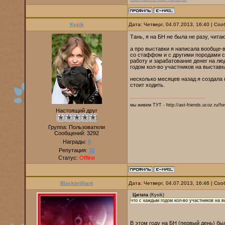
Kysik
Дата: Четверг, 04.07.2013, 16:40 | С
Тань, я на БН не была не разу, чит
а про выставки я написала вообще-в
со стаффом и с другими породами с
работу и зарабатование денег на лю
годом кол-во участников на выставк
несколько месяцев назад я создала 
стоит ходить.
мы живем ТУТ - http://ast-friends.ucoz.ru/f
Настоящий друг
Группа: Пользователи
Сообщений:
3292
Награды:
0
Репутация:
31
Статус:
Offline
Blackbrilliant
Дата: Четверг, 04.07.2013, 16:46 | С
Цитата
(
Kysik
)
что с каждым годом кол-во участников на 
В этом году на БН (первый день) б