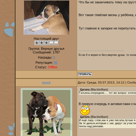
Что бы не заканчивать тему на грус
Вот такая тяжёлая жизнь у ребёнка, 
Тут главное в запарке не перепутать к
Настоящий друг
Группа: Верные друзья
Сообщений:
1787
Если б я верил в бессмертие души, то пола
Награды:
0
Репутация:
96
Статус:
Offline
winch
Дата: Среда, 03.07.2013, 14:12 | Соо
Цитата
(
Blackbrilliant
)
Татьяна,опередили.... тот же вопрос хотел
В первую очередь я активистами счи
Цитата
(
Blackbrilliant
)
И ещё пару слов,как я уже писала,лучше я 
За те деньги,которые с нас дерут за учас
тенты над рингами.