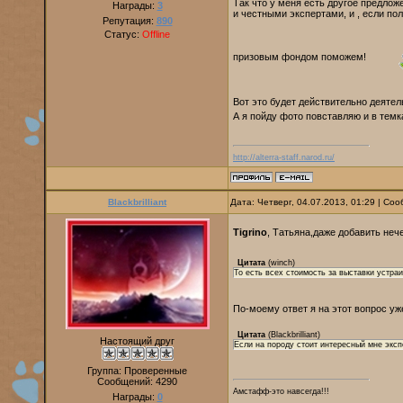
Так что у меня есть другое предло
Награды:
3
и честными экспертами, и , если п
Репутация:
890
Статус:
Offline
призовым фондом поможем!
Вот это будет действительно деятел
А я пойду фото повставляю и в тем
http://alterra-staff.narod.ru/
Blackbrilliant
Дата: Четверг, 04.07.2013, 01:29 | С
Tigrino
, Татьяна,даже добавить неч
Цитата
(
winch
)
То есть всех стоимость за выставки устра
По-моему ответ я на этот вопрос у
Цитата
(
Blackbrilliant
)
Настоящий друг
Если на породу стоит интересный мне эксп
Группа: Проверенные
Сообщений:
4290
Амстафф-это навсегда!!!
Награды:
0