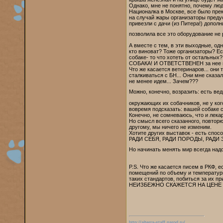
Однако, мне не понятно, почему люд
Националка в Москве, все было прек
на случай жары организаторы преду
привезли с дачи (из Питера!) дополн
позволила все это оборудование не
А вместе с тем, в эти выходные, од
кто виноват? Тоже организаторы? Е
собаке- то что хотеть от остал
СОБАКА! И ОТВЕТСТВЕНЕН за нее
Что же касается ветеринаров... он
сталкиваться с БН... Они мне сказал
не менее идем... Зачем???
Можно, конечно, возразить: есть ве
окружающих их собачников, не у ког
вовремя подсказать: вашей собаке 
Конечно, не сомневаюсь, что и лека
Но смысл всего сказанного, повт
другому, мы ничего не изменим.
Хотите других выставок - есть спос
РАДИ СЕБЯ, РАДИ ПОРОДЫ, РАДИ 
Но начинать менять мир всегда надо 
P.S. Что же касается писем в РКФ, 
помещений по объему и температурн
таких стандартов, побиться за их п
НЕИЗБЕЖНО СКАЖЕТСЯ НА ЦЕНЕ - т.
http://alterra-staff.narod.ru/