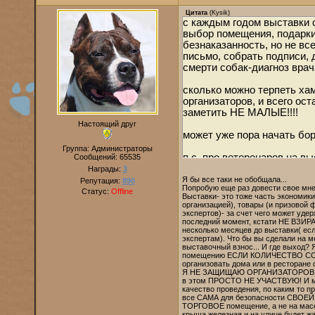
Цитата
(
Kysik
)
с каждым годом выставки с
выбор помещения, подарки
безнаказанность, но не вс
письмо, собрать подписи, 
смерти собак-диагноз вра
сколько можно терпеть хам
организаторов, и всего 
заметить НЕ МАЛЫЕ!!!!
Настоящий друг
может уже пора начать бор
Группа: Администраторы
п.с. про ветеренаров на в
Сообщений:
65535
или собака будут истекать
Награды:
3
обычной перекиси нет ничаго
Я бы все таки не обобщала...
Репутация:
890
Попробую еще раз довести свое мне
Статус:
Offline
Выставки- это тоже часть экономики
организацией), товары (и призовой 
экспертов)- за счет чего может уде
последний момент, кстати НЕ ВЗИ
несколько месяцев до выставки( ес
экспертам). Что бы вы сделали на м
выставочный взнос... И где выход? 
помещению ЕСЛИ КОЛИЧЕСТВО СО
организовать дома или в ресторане с
Я НЕ ЗАЩИЩАЮ ОРГАНИЗАТОРОВ БЕЛЫ
в этом ПРОСТО НЕ УЧАСТВУЮ! И мой 
качество проведения, по каким то п
все САМА для безопасности СВОЕЙ с
ТОРГОВОЕ помещение, а не на массо
крыша железная и на улице будет жа