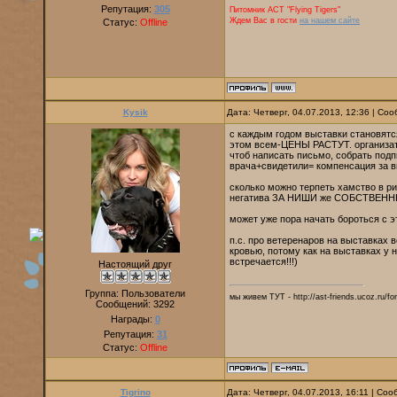
Репутация:
305
Питомник AСТ "Flying Tigers"
Ждем Вас в гости
на нашем сайте
Статус:
Offline
Kysik
Дата: Четверг, 04.07.2013, 12:36 | С
с каждым годом выставки становятся
этом всем-ЦЕНЫ РАСТУТ. организато
чтоб написать письмо, собрать подп
врача+свидетили= компенсация за в
сколько можно терпеть хамство в ри
негатива ЗА НИШИ же СОБСТВЕННЫ
может уже пора начать бороться с 
п.с. про ветеренаров на выставках 
кровью, потому как на выставках у н
встречается!!!)
Настоящий друг
Группа: Пользователи
мы живем ТУТ - http://ast-friends.ucoz.ru/f
Сообщений:
3292
Награды:
0
Репутация:
31
Статус:
Offline
Tigrino
Дата: Четверг, 04.07.2013, 16:11 | Со