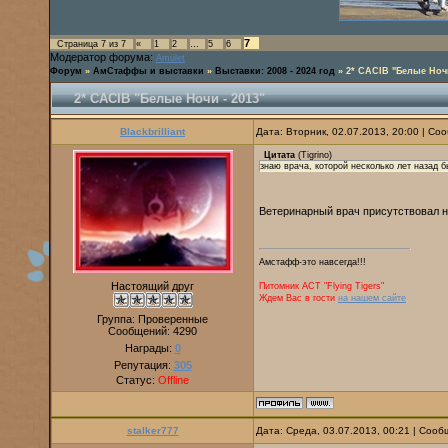
7
Страница
7
из
7
«
1
2
…
5
6
Модератор форума:
Amulet
Форум
»
АмСтаффы и выставки
»
Выставки: 2008 - 2024 год
»
2* CACIB "Белые Ночи
2* CACIB "Белые Ночи - 2013"
Blackbrilliant
Дата: Вторник, 02.07.2013, 20:00 | С
Цитата
(
Tigrino
)
знаю врача, которой несколько лет назад 
Ветеринарный врач присутствовал н
Амстафф-это навсегда!!!
Настоящий друг
Питомник AСТ "Flying Tigers"
Ждем Вас в гости
на нашем сайте
Группа: Проверенные
Сообщений:
4290
Награды:
0
Репутация:
305
Статус:
Offline
stalker777
Дата: Среда, 03.07.2013, 00:21 | Соо