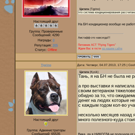
Цитата
(
Tigrino
)
что система кондиционирования рассчит
Настоящий друг
На БН кондиционер вообще не рабо
Группа: Проверенные
Сообщений:
4290
Амстафф-это навсегда!!!
Награды:
0
Репутация:
305
Питомник AСТ "Flying Tigers"
Ждем Вас в гости
на нашем сайте
Статус:
Offline
Tigrino
Дата: Четверг, 04.07.2013, 17:25 | С
Цитата
(
Kysik
)
Тань, я на БН не была не 
а про выставки я написала
своим ветераном тяжеловес
обидно за то, что ожидае
денег на людях которые не
с каждым годом кол-во уч
несколько месяцев назад я
много полезного-куда стоит
Настоящий друг
Группа: Администраторы
Сообщений:
65535
Вика, да я НИКОГДА не получала от