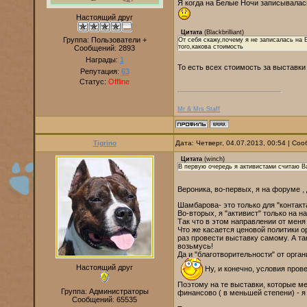
Я когда на Белые Ночи записывалась
Настоящий друг
Цитата
(
Blackbrilliant
)
Группа: Пользователи +
От себя скажу,почему я не записалась на 
того,какова стоимость
Сообщений:
2893
Награды:
1
То есть всех стоимость за выставк
Репутация:
63
Статус:
Offline
Mr & Mrs Staff
Tigrino
Дата: Четверг, 04.07.2013, 00:54 | С
Цитата
(
winch
)
В первую очередь я активистами считаю Ва
Вероника, во-первых, я на форуме , 
Шамбарова- это только для "контакт
Во-вторых, я "активист" только на 
Так что в этом направлении от меня
Что же касается ценовой политики ор
раз провести выставку самому. А так
возьмусь!
Да и "благотворительности" от орган
Настоящий друг
Ну, и конечно, условия пров
Поэтому на те выставки, которые ме
Группа: Администраторы
финансово ( в меньшей степени) - я
Сообщений:
65535