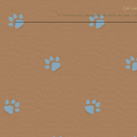
Сайт уп
аст, американский стаффордширский терьер, амстафф, ста