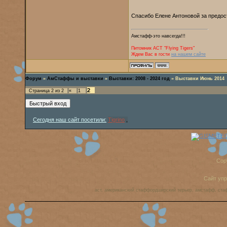
Спасибо Елене Антоновой за предос
Амстафф-это навсегда!!!
Питомник AСТ "Flying Tigers"
Ждем Вас в гости
на нашем сайте
Форум
»
АмСтаффы и выставки
»
Выставки: 2008 - 2024 год
»
Выставки Июнь 2014
2
Страница
2
из
2
«
1
Сегодня наш сайт посетили:
Tigrino
,
Cop
Сайт уп
аст, американский стаффордширский терьер, амстафф, ста