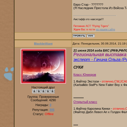
Евро Стар - ???????
(Я Наследник Престола Из Войска Т
Амстафф-это навсегда!!!
Питомник AСТ "Flying Tigers"
Ждем Вас в гости
на нашем сайте
Blackbrilliant
Дата: Понедельник, 30.06.2014, 21:19
21 июня 2014 года БКС (РКФ,РФЛ
Региональная выставка
эксперт - Гачина Ольга (Р
СУКИ
Класс Юниоров
1.Файтер Экстази -
отлично,CW,JCA
(Karballido Staff*s New Faiter Boy х 
Настоящий друг
Группа: Проверенные
*********
Сообщений:
4290
Открытый класс
Награды:
0
1.Файтер Каролина Кинки -
отлично,
Репутация:
305
(Файтер Дабл Левел Ап х Голден Фа
Статус:
Offline
****