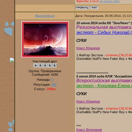
Ждем Вас в гости
на нашем сайте
Blackbrilliant
Дата: Понедельник, 30.06.2014, 21:13
15 июня 2014 года КК "ЗооЛюкс"
Региональная выставка 
эксперт - Седых Николай
СУКИ
Класс Юниоров
1.Файтер Экстази -
отлично,CW,JCA
(Karballido Staff*s New Faiter Boy х 
Настоящий друг
Группа: Проверенные
==================
Сообщений:
4290
5 июня 2014 года КЛЖ "Ассамбле
Награды:
0
Всероссийская выставка
Репутация:
305
эксперт - Куколева Елена
Статус:
Offline
СУКИ
Класс Юниоров
1.Файтер Экстази -
отлично,CW,JCA
(Karballido Staff*s New Faiter Boy х 
****
Класс Ветеранов