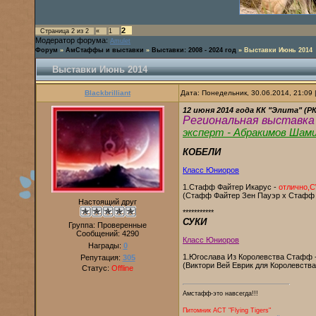
2
Страница
2
из
2
«
1
Модератор форума:
Amulet
Форум
»
АмСтаффы и выставки
»
Выставки: 2008 - 2024 год
»
Выставки Июнь 2014
Выставки Июнь 2014
Blackbrilliant
Дата: Понедельник, 30.06.2014, 21:09
12 июня 2014 года КК "Элита" (
Региональная выставка 
эксперт - Абракимов Шами
КОБЕЛИ
Класс Юниоров
1.Стафф Файтер Икарус -
отлично,
(Стафф Файтер Зен Пауэр х Стафф
Настоящий друг
***********
СУКИ
Группа: Проверенные
Сообщений:
4290
Класс Юниоров
Награды:
0
1.Югослава Из Королевства Стафф 
Репутация:
305
(Виктори Вей Еврик для Королевств
Статус:
Offline
Амстафф-это навсегда!!!
Питомник AСТ "Flying Tigers"