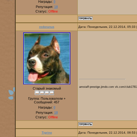
Награды:
0
Репутация:
18
Статус:
Offline
redoranus
Дата: Понедельник, 22.12.2014, 05:33
amstaff-prestige.jimdo.com vk.com/club1781
Старый знакомый
Группа: Пользователи +
Сообщений:
457
Награды:
0
Репутация:
18
Статус:
Offline
Tigrino
Дата: Понедельник, 22.12.2014, 06:53