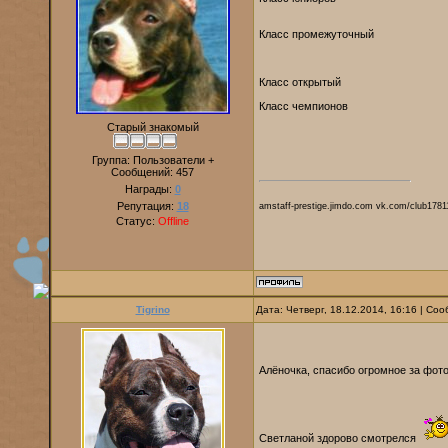
Класс промежуточный
Класс открытый
Класс чемпионов
Старый знакомый
Группа: Пользователи +
Сообщений:
457
Награды:
0
Репутация:
18
amstaff-prestige.jimdo.com vk.com/club1781
Статус:
Offline
Tigrino
Дата: Четверг, 18.12.2014, 16:16 | С
Алёночка, спасибо огромное за фото
Светланой здорово смотрелся