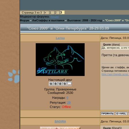
3
Страница
3
из
3
«
1
2
Модератор форума:
Amulet
Форум
»
АмСтаффы и выставки
»
Выставки: 2008 - 2024 год
»
"Союз 2009" и "Ог
"Союз 2009" и "Огни Петербурга" 28-29.03.09
Larisa
Дата: Пятница, 03.
Quote
(
diana
)
Да, интересно, а кто
Претти (та девочк
Щенки ам. стаффа, ам
Страница питомника 
http://ast-friends.ucoz
Настоящий друг
Группа: Проверенные
Сообщений:
2530
Награды:
0
Репутация:
29
Статус:
Offline
BAGIRA
Дата: Пятница, 03.
Quote
(
Elstaf1
)