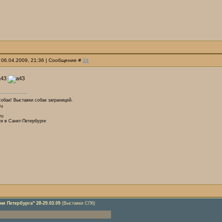
 06.04.2009, 21:36 | Сообщение #
34
собак! Выставки собак заграницей.
ru
ru
и в Санкт-Петербурге
ни Петербурга" 28-29.03.09
(Выставки СПб)