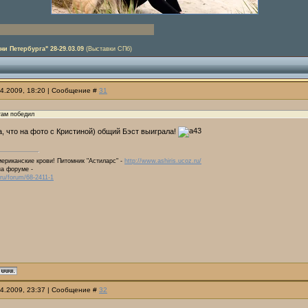
ни Петербурга" 28-29.03.09
(Выставки СПб)
04.2009, 18:20 | Сообщение #
31
 там победил
а, что на фото с Кристиной) общий Бэст выиграла!
ериканские крови! Питомник "Астиларс" -
http://www.ashiris.ucoz.ru/
на форуме -
.ru/forum/68-2411-1
04.2009, 23:37 | Сообщение #
32