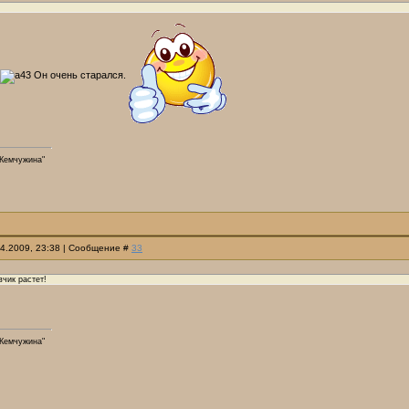
Он очень старался.
Жемчужина"
04.2009, 23:38 | Сообщение #
33
вчик растет!
Жемчужина"