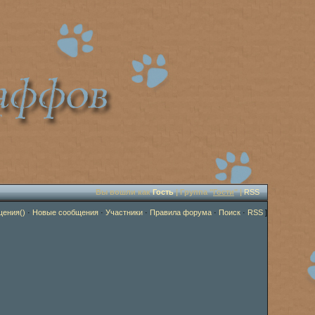
Вы вошли как
Гость
| Группа "
Гости
" |
RSS
щения()
·
Новые сообщения
·
Участники
·
Правила форума
·
Поиск
·
RSS
]