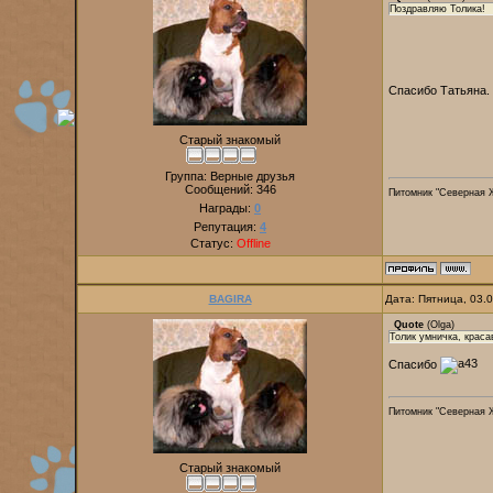
Поздравляю Толика!
Спасибо Татьяна.
Старый знакомый
Группа: Верные друзья
Сообщений:
346
Питомник "Северная 
Награды:
0
Репутация:
4
Статус:
Offline
BAGIRA
Дата: Пятница, 03.
Quote
(
Olga
)
Толик умничка, краса
Спасибо
Питомник "Северная 
Старый знакомый