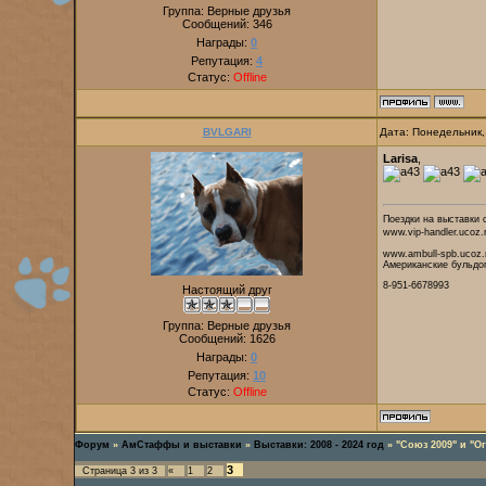
Группа: Верные друзья
Сообщений:
346
Награды:
0
Репутация:
4
Статус:
Offline
BVLGARI
Дата: Понедельник,
Larisa
,
Поездки на выставки 
www.vip-handler.ucoz.
www.ambull-spb.ucoz.
Американские бульдог
8-951-6678993
Настоящий друг
Группа: Верные друзья
Сообщений:
1626
Награды:
0
Репутация:
10
Статус:
Offline
Форум
»
АмСтаффы и выставки
»
Выставки: 2008 - 2024 год
»
"Союз 2009" и "Ог
3
Страница
3
из
3
«
1
2