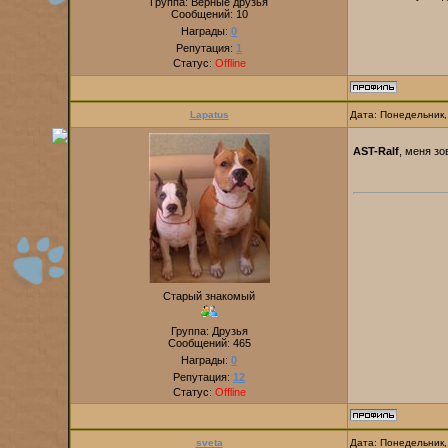
Группа: Верные друзья
Сообщений:
10
Награды:
0
Репутация:
1
Статус:
Offline
Lapatus
Дата: Понедельник,
AST-Ralf
, меня зо
Старый знакомый
Группа: Друзья
Сообщений:
465
Награды:
0
Репутация:
12
Статус:
Offline
sveta
Дата: Понедельник,