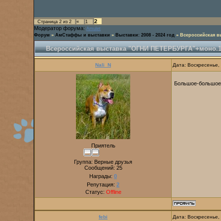
2
Страница
2
из
2
«
1
Модератор форума:
Amulet
Форум
»
АмСтаффы и выставки
»
Выставки: 2008 - 2024 год
»
Всероссийская в
Всероссийская выставка "ОГНИ ПЕТЕРБУРГА"+моно.19
Nali_N
Дата: Воскресенье,
Большое-большое сп
Приятель
Группа: Верные друзья
Сообщений:
25
Награды:
0
Репутация:
2
Статус:
Offline
febi
Дата: Воскресенье,