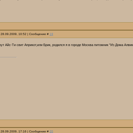
 28.09.2009, 10:52 | Сообщение #
19
вут Айс-Ти свит Априкот,или Брик, родился я в городе Москва питомник "Из Дома Алви
 28.09.2009, 17:16 | Сообщение #
20