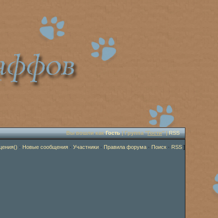
Вы вошли как
Гость
| Группа "
Гости
" |
RSS
щения()
·
Новые сообщения
·
Участники
·
Правила форума
·
Поиск
·
RSS
]