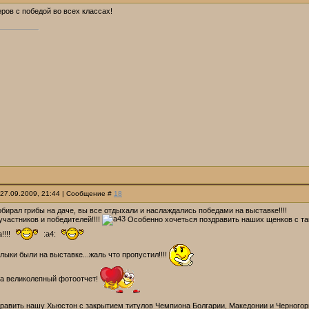
ров с победой во всех классах!
 27.09.2009, 21:44 | Сообщение #
18
собирал грибы на даче, вы все отдыхали и наслаждались победами на выставке!!!!
частников и победителей!!!!
Особенно хочеться поздравить наших щенков с та
!!!!
:a4:
ыки были на выставке...жаль что пропустил!!!!
а великолепный фотоотчет!
здравить нашу Хьюстон с закрытием титулов Чемпиона Болгарии, Македонии и Черного