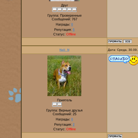
Друг
Группа: Проверенные
Сообщений:
767
Награды:
0
Репутация:
5
Статус:
Offline
Nali_N
Дата: Среда, 30.09
Приятель
Группа: Верные друзья
Сообщений:
25
Награды:
0
Репутация:
2
Статус:
Offline