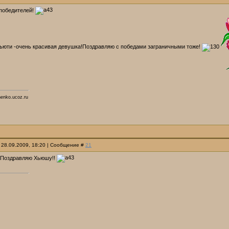
победителей!
ьюти -очень красивая девушка!Поздравляю с победами заграничными тоже!
henko.ucoz.ru
 28.09.2009, 18:20 | Сообщение #
21
! Поздравляю Хьюшу!!