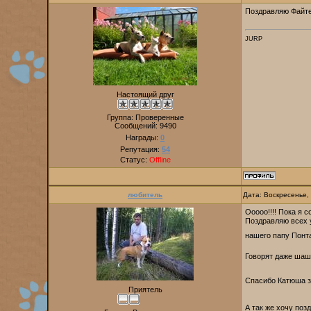
Поздравляю Файте
JURP
Настоящий друг
Группа: Проверенные
Сообщений:
9490
Награды:
0
Репутация:
54
Статус:
Offline
любитель
Дата: Воскресенье,
Ооооо!!!! Пока я 
Поздравляю всех у
нашего папу Понта
Говорят даже шашл
Спасибо Катюша з
Приятель
А так же хочу по