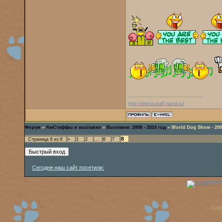
http://alterra-staff.narod.ru/
Форум
»
АмСтаффы и выставки
»
Выставки: 2008 - 2024 год
»
World Dog Show - 200
8
Страница
8
из
8
«
1
2
…
6
7
Сегодня наш сайт посетили:
Cop