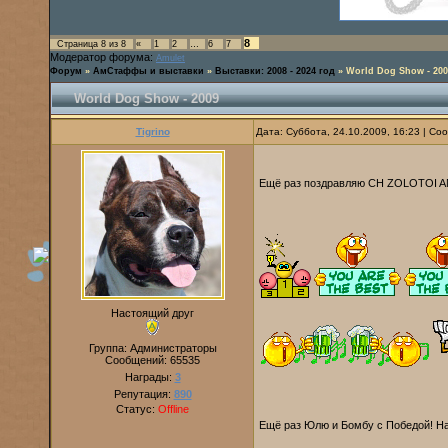
8
Страница
8
из
8
«
1
2
…
6
7
Модератор форума:
Amulet
Форум
»
АмСтаффы и выставки
»
Выставки: 2008 - 2024 год
»
World Dog Show - 200
World Dog Show - 2009
Tigrino
Дата: Суббота, 24.10.2009, 16:23 | С
Ещё раз поздравляю CH ZOLOTOI
Настоящий друг
Группа: Администраторы
Сообщений:
65535
Награды:
3
Репутация:
890
Статус:
Offline
Ещё раз Юлю и Бомбу с Победой! 