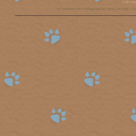
Сайт уп
аст, американский стаффордширский терьер, амстафф, ста