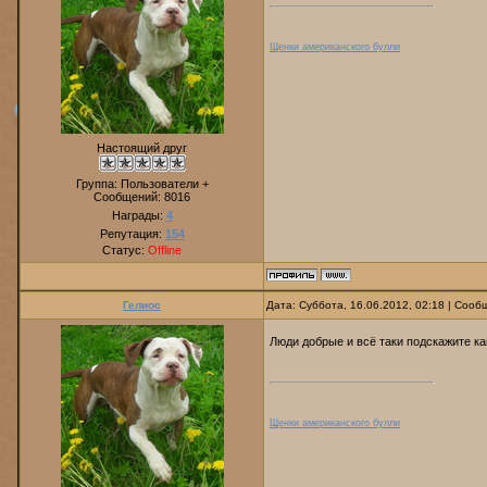
Щенки американского булли
Настоящий друг
Группа: Пользователи +
Сообщений:
8016
Награды:
4
Репутация:
154
Статус:
Offline
Гелиос
Дата: Суббота, 16.06.2012, 02:18 | Соо
Люди добрые и всё таки подскажите ка
Щенки американского булли