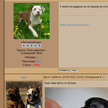
У меня не радикал не осташков не хот
Щенки американского булли
Настоящий друг
Группа: Пользователи +
Сообщений:
8016
Награды:
4
Репутация:
154
Статус:
Offline
Витя
Дата: Суббота, 23.06.2012, 21:02 | Сообщение #
96
Ещё пара фото от Ксюши