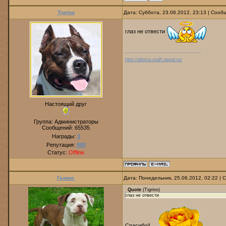
Tigrino
Дата: Суббота, 23.06.2012, 23:13 | Соо
глаз не отвести
http://alterra-staff.narod.ru/
Настоящий друг
Группа: Администраторы
Сообщений:
65535
Награды:
3
Репутация:
890
Статус:
Offline
Гелиос
Дата: Понедельник, 25.06.2012, 02:22 |
Quote
(
Tigrino
)
глаз не отвести
Спасибо!!