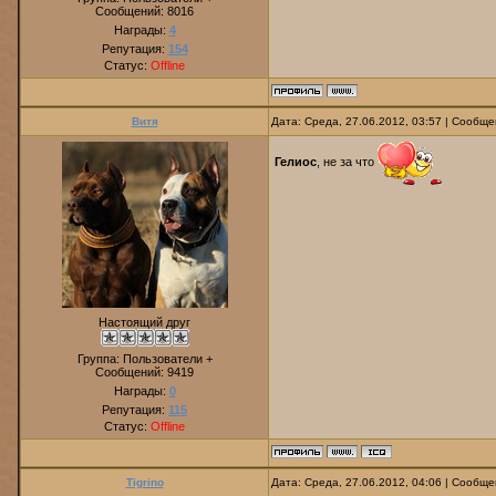
Сообщений:
8016
Награды:
4
Репутация:
154
Статус:
Offline
Витя
Дата: Среда, 27.06.2012, 03:57 | Сообщ
Гелиос
, не за что
Настоящий друг
Группа: Пользователи +
Сообщений:
9419
Награды:
0
Репутация:
115
Статус:
Offline
Tigrino
Дата: Среда, 27.06.2012, 04:06 | Сообщ