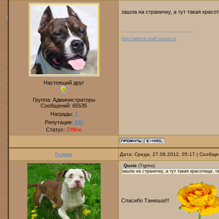
зашла на страничку, а тут такая крас
http://alterra-staff.narod.ru/
Настоящий друг
Группа: Администраторы
Сообщений:
65535
Награды:
3
Репутация:
890
Статус:
Offline
Гелиос
Дата: Среда, 27.06.2012, 05:17 | Сообщ
Quote
(
Tigrino
)
зашла на страничку, а тут такая красотища, 
Спасибо Танюша!!!