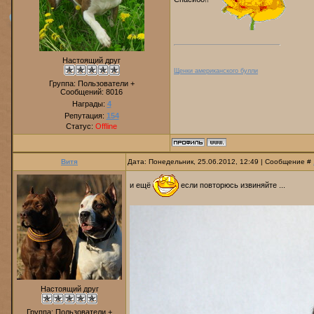
Настоящий друг
Щенки американского булли
Группа: Пользователи +
Сообщений:
8016
Награды:
4
Репутация:
154
Статус:
Offline
Витя
Дата: Понедельник, 25.06.2012, 12:49 | Сообщение #
и ещё
если повторюсь извиняйте ...
Настоящий друг
Группа: Пользователи +