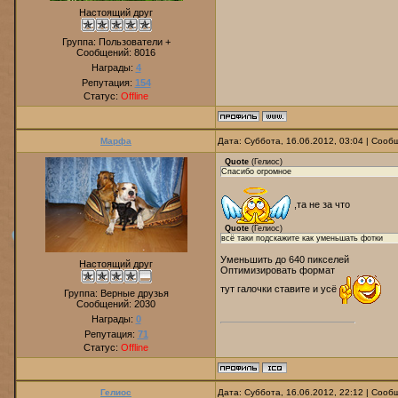
Настоящий друг
Группа: Пользователи +
Сообщений:
8016
Награды:
4
Репутация:
154
Статус:
Offline
Марфа
Дата: Суббота, 16.06.2012, 03:04 | Соо
Quote
(
Гелиос
)
Спасибо огромное
,та не за что
Quote
(
Гелиос
)
всё таки подскажите как уменьшать фотки
Уменьшить до 640 пикселей
Настоящий друг
Оптимизировать формат
тут галочки ставите и усё
Группа: Верные друзья
Сообщений:
2030
Награды:
0
Репутация:
71
Статус:
Offline
Гелиос
Дата: Суббота, 16.06.2012, 22:12 | Соо