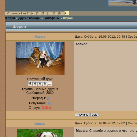
7
Страница
7
из
7
«
1
2
…
5
6
Форум
»
Другие породы
»
Гриффоны
»
Шерон
Шерон
Марфа
Дата: Суббота, 16.06.2012, 00:48 | Соо
Гелиос
,
Настоящий друг
Группа: Верные друзья
Сообщений:
2030
Награды:
0
Репутация:
71
Статус:
Offline
Гелиос
Дата: Суббота, 16.06.2012, 02:02 | Соо
Марфа
, Спасибо огромное я что то с