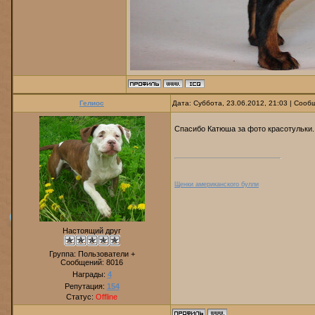
Гелиос
Дата: Суббота, 23.06.2012, 21:03 | Соо
Спасибо Катюша за фото красотульки
Щенки американского булли
Настоящий друг
Группа: Пользователи +
Сообщений:
8016
Награды:
4
Репутация:
154
Статус:
Offline