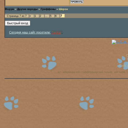
Форум
»
Другие породы
»
Гриффоны
»
Шерон
7
Страница
7
из
7
«
1
2
…
5
6
Сегодня наш сайт посетили:
Tigrino
,
C
Сайт 
аст, американский стаффордширский терьер, амстафф, 