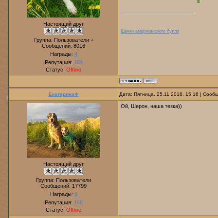
Настоящий друг
Щенки американского булли
Группа: Пользователи +
Сообщений:
8016
Награды:
4
Репутация:
154
Статус:
Offline
ЕкатеринаФ
Дата: Пятница, 25.11.2016, 15:16 | Соо
Ой, Шерон, наша тезка))
Настоящий друг
Группа: Пользователи
Сообщений:
17799
Награды:
0
Репутация:
150
Статус:
Offline