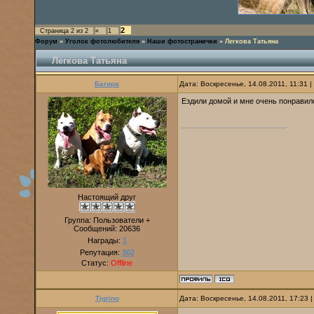
2
Страница
2
из
2
«
1
Форум
»
Уголок фотолюбителя
»
Наши фотостранички
»
Легкова Татьяна
Легкова Татьяна
Багира
Дата: Воскресенье, 14.08.2011, 11:31
Ездили домой и мне очень понравило
Настоящий друг
Группа: Пользователи +
Сообщений:
20636
Награды:
1
Репутация:
302
Статус:
Offline
Tigrino
Дата: Воскресенье, 14.08.2011, 17:23