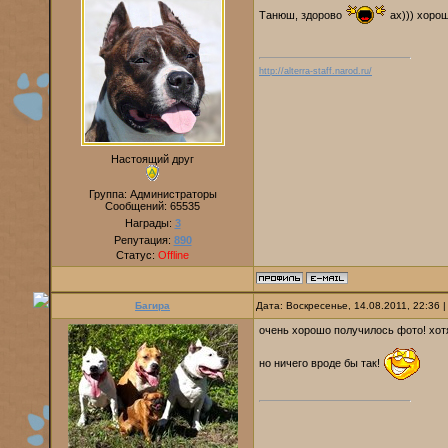
Танюш, здорово
ах))) хоро
http://alterra-staff.narod.ru/
Настоящий друг
Группа: Администраторы
Сообщений:
65535
Награды:
3
Репутация:
890
Статус:
Offline
Багира
Дата: Воскресенье, 14.08.2011, 22:36
очень хорошо получилось фото! хотя
но ничего вроде бы так!