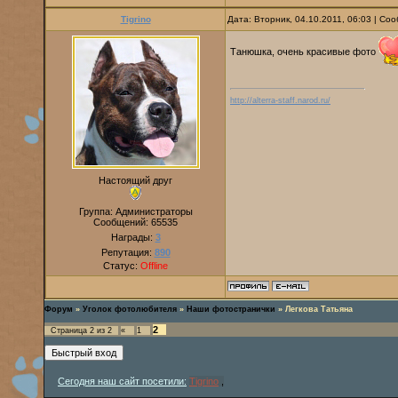
Tigrino
Дата: Вторник, 04.10.2011, 06:03 | С
Танюшка, очень красивые фото
http://alterra-staff.narod.ru/
Настоящий друг
Группа: Администраторы
Сообщений:
65535
Награды:
3
Репутация:
890
Статус:
Offline
Форум
»
Уголок фотолюбителя
»
Наши фотостранички
»
Легкова Татьяна
2
Страница
2
из
2
«
1
Сегодня наш сайт посетили:
Tigrino
,