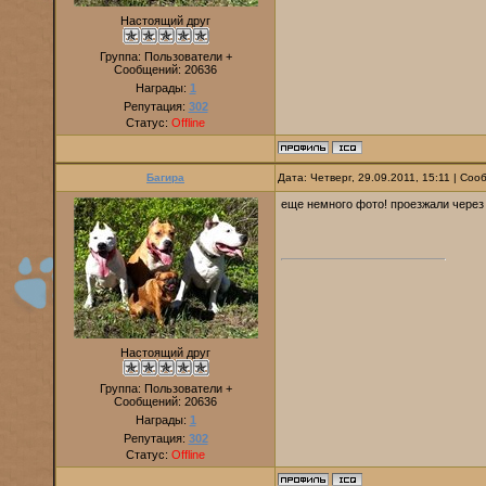
Настоящий друг
Группа: Пользователи +
Сообщений:
20636
Награды:
1
Репутация:
302
Статус:
Offline
Багира
Дата: Четверг, 29.09.2011, 15:11 | Со
еще немного фото! проезжали через
Настоящий друг
Группа: Пользователи +
Сообщений:
20636
Награды:
1
Репутация:
302
Статус:
Offline