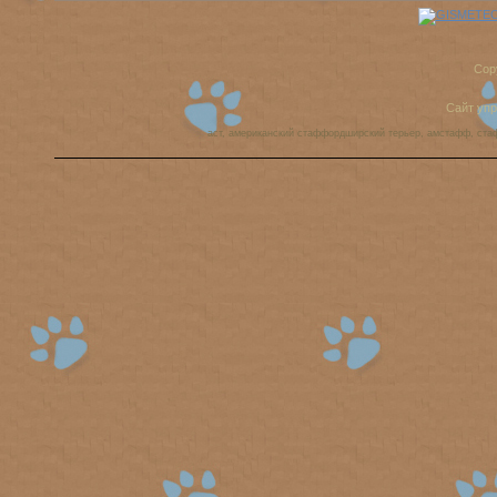
Cop
Сайт уп
аст, американский стаффордширский терьер, амстафф, ста