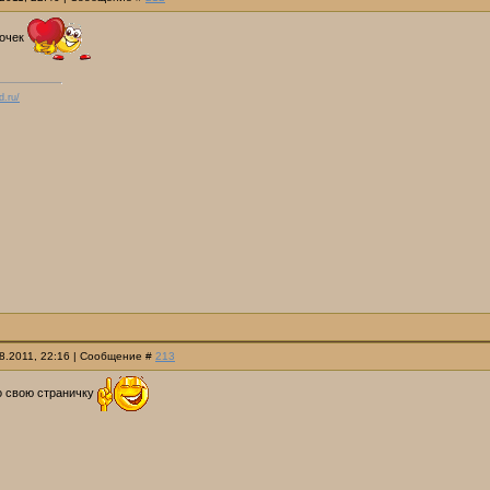
лочек
d.ru/
08.2011, 22:16 | Сообщение #
213
 свою страничку