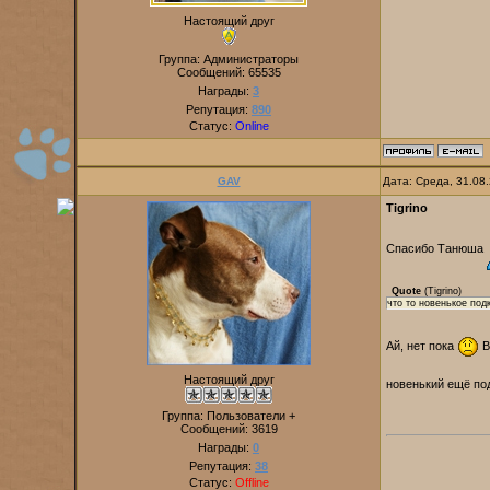
Настоящий друг
Группа: Администраторы
Сообщений:
65535
Награды:
3
Репутация:
890
Статус:
Online
GAV
Дата: Среда, 31.08
Tigrino
Спасибо Танюша
Quote
(
Tigrino
)
что то новенькое под
Ай, нет пока
В
Настоящий друг
новенький ещё по
Группа: Пользователи +
Сообщений:
3619
Награды:
0
Репутация:
38
Статус:
Offline