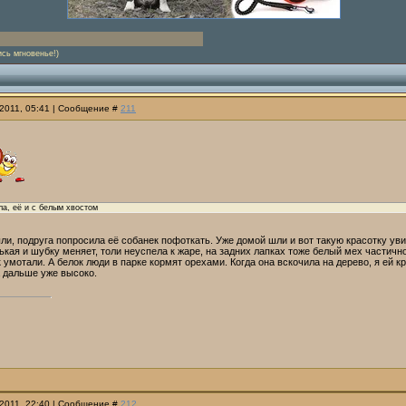
сь мгновенье!)
.2011, 05:41 | Сообщение #
211
яла, её и с белым хвостом
ли, подруга попросила её собанек пофоткать. Уже домой шли и вот такую красотку ув
ькая и шубку меняет, толи неуспела к жаре, на задних лапках тоже белый мех частично
 умотали. А белок люди в парке кормят орехами. Когда она вскочила на дерево, я ей 
а дальше уже высоко.
.2011, 22:40 | Сообщение #
212