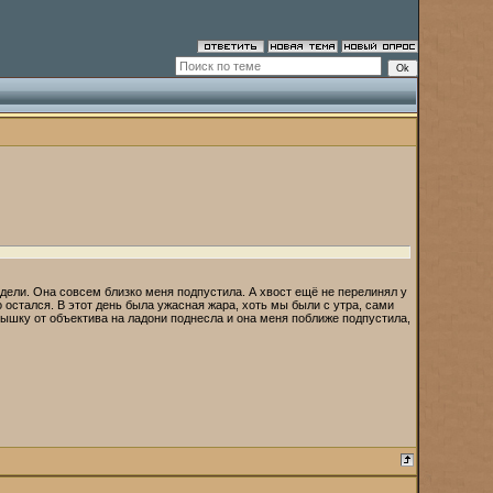
идели. Она совсем близко меня подпустила. А хвост ещё не перелинял у
 остался. В этот день была ужасная жара, хоть мы были с утра, сами
крышку от объектива на ладони поднесла и она меня поближе подпустила,