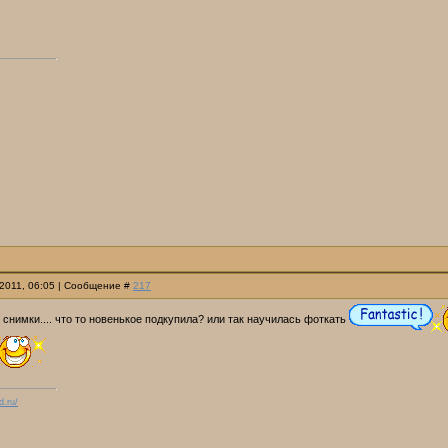
.2011, 06:05 | Сообщение #
217
снимки.... что то новенькое подкупила? или так научилась фоткать
d.ru/