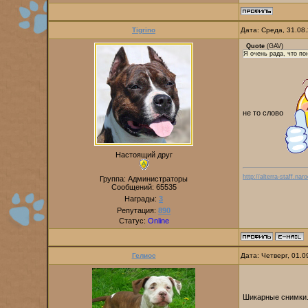
Tigrino
Дата: Среда, 31.08
Quote
(
GAV
)
Я очень рада, что п
не то слово
Настоящий друг
http://alterra-staff.naro
Группа: Администраторы
Сообщений:
65535
Награды:
3
Репутация:
890
Статус:
Online
Гелиос
Дата: Четверг, 01.
Шикарные снимки