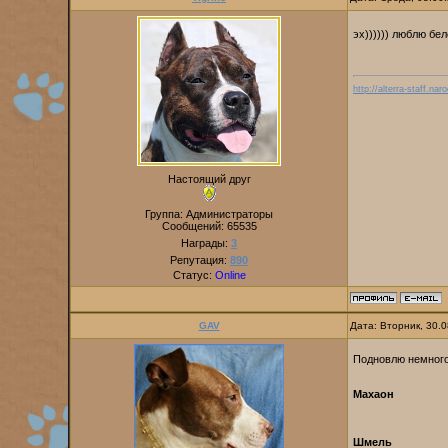
эх)))))) люблю бе
http://alterra-staff.naro
Настоящий друг
Группа: Администраторы
Сообщений:
65535
Награды:
3
Репутация:
890
Статус:
Online
GAV
Дата: Вторник, 30.
Подновлю немного
Махаон
Шмель