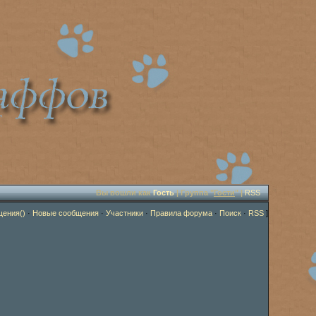
Вы вошли как
Гость
| Группа "
Гости
" |
RSS
щения()
·
Новые сообщения
·
Участники
·
Правила форума
·
Поиск
·
RSS
]