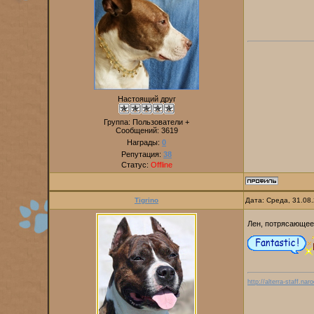
Настоящий друг
Группа: Пользователи +
Сообщений:
3619
Награды:
0
Репутация:
38
Статус:
Offline
Tigrino
Дата: Среда, 31.08
Лен, потрясающее 
http://alterra-staff.naro