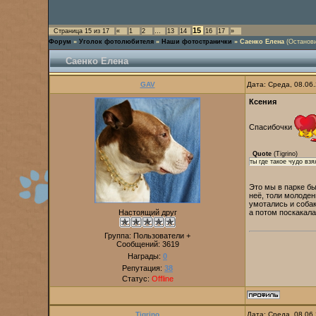
15
Страница
15
из
17
«
1
2
…
13
14
16
17
»
Форум
»
Уголок фотолюбителя
»
Наши фотостранички
»
Саенко Елена
(Останови
Саенко Елена
GAV
Дата: Среда, 08.06
Ксения
Спасибочки
Quote
(
Tigrino
)
ты где такое чудо вз
Это мы в парке бы
неё, толи молоден
умотались и собак
Настоящий друг
а потом поскакал
Группа: Пользователи +
Сообщений:
3619
Награды:
0
Репутация:
38
Статус:
Offline
Tigrino
Дата: Среда, 08.06