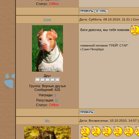
Статус:
Offline
Соня
Дата: Суббота, 09.10.2010, 11:21 | С
Беги девочка, мы тебя помним
племенной питомник "ГРЕЙТ СТАР"
г.Санкт-Петербург
Друг
Группа: Верные друзья
Сообщений:
625
Награды:
0
Репутация:
11
Статус:
Offline
Nic
Дата: Воскресенье, 10.10.2010, 14:07