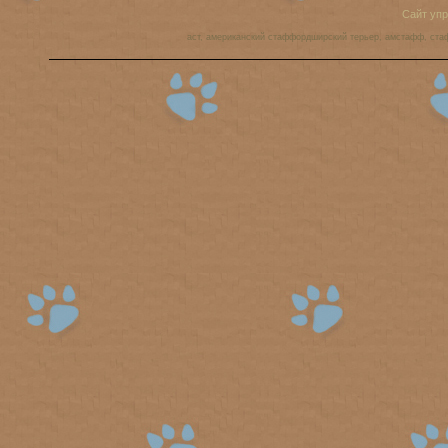
Сайт уп
аст, американский стаффордширский терьер, амстафф, ста