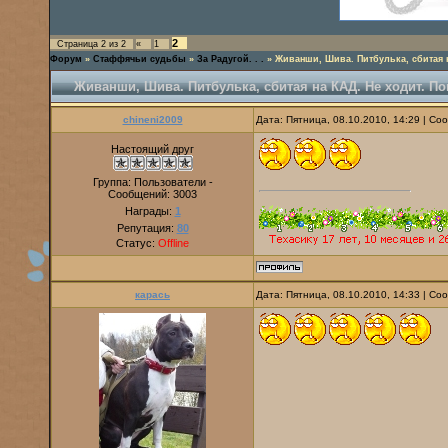
2
Страница
2
из
2
«
1
Форум
»
Стаффячьи судьбы
»
За Радугой. . .
»
Живанши, Шива. Питбулька, сбитая н
Живанши, Шива. Питбулька, сбитая на КАД. Не ходит. По
chineni2009
Дата: Пятница, 08.10.2010, 14:29 | С
Настоящий друг
Группа: Пользователи -
Сообщений:
3003
Награды:
1
Репутация:
80
Статус:
Offline
карась
Дата: Пятница, 08.10.2010, 14:33 | С