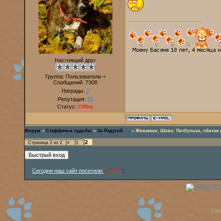
Настоящий друг
Группа: Пользователи +
Сообщений:
7308
Награды:
2
Репутация:
83
Статус:
Offline
Форум
»
Стаффячьи судьбы
»
За Радугой. . .
»
Живанши, Шива. Питбулька, сбитая н
2
Страница
2
из
2
«
1
Сегодня наш сайт посетили:
Tigrino
,
Cop