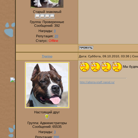
Старый знакомый
Группа: Проверенные
Сообщений:
392
Награды:
0
Репутация:
20
Статус:
Offline
Tigrino
Дата: Суббота, 09.10.2010, 03:36 | С
Мы будем
http://alterra-staff.narod.ru/
Настоящий друг
Группа: Администраторы
Сообщений:
65535
Награды:
3
Репутация:
890