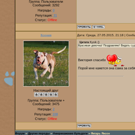
Группа: Пользователи
Сообщений:
3292
Награды:
0
Репутация:
31
Статус:
Offline
Ксения
Дата: Среда, 27.05.2015, 21:18 | Соо
Цитата
Kysik
(
)
Красивая девочка! Поздравляю! Видать суд
Виктория спасибо
Порой мне кажется она сама за себя
Настоящий друг
Группа: Пользователи +
Сообщений:
3475
Награды:
2
Репутация:
108
Статус:
Offline
Форум
»
Другие породы
»
Американские бульдоги
»
Янтарь Янсон