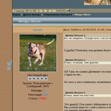
166
Страница
166
из
166
«
1
2
…
164
165
Форум
»
Другие породы
»
Американские бульдоги
»
Янтарь Янсон
Янтарь Янсон
Ксения
Дата: Суббота, 23.05.2015, 21:36 | С
Цитата
Империя
(
)
вот так нежданно, посреди ночи, счастье 
Судьба) Поначалу она должна была 
Цитата
Империя
(
)
Рэмыч, по-моему, тоже доволен
Ой Тань не скажи) Донимает его мала
старости лет...
Настоящий друг
Но зато у него появилась возможно
Группа: Пользователи +
Сообщений:
3475
Награды:
2
Цитата
Империя
(
)
Репутация:
108
Ксюша, какая она классная
Статус:
Offline
Это дааа))) Она умеет обворожить и
Мы успели вместе с ней сгонять в 
что начало положено)