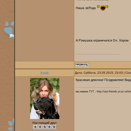
Наша звЯзда
А Рэмушка ограничился Оч. Хором
Kysik
Дата: Суббота, 23.05.2015, 23:03 | С
Красивая девочка! Поздравляю! Вида
мы живем ТУТ - http://ast-friends.ucoz.ru/f
Настоящий друг