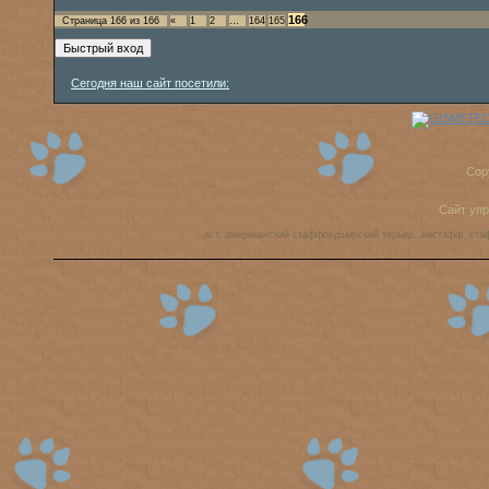
166
Страница
166
из
166
«
1
2
…
164
165
Сегодня наш сайт посетили:
Cop
Сайт уп
аст, американский стаффордширский терьер, амстафф, ста