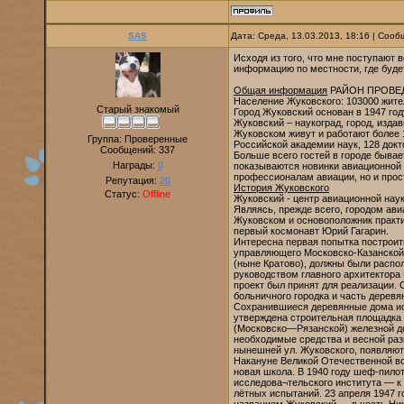
SAS
Дата: Среда, 13.03.2013, 18:16 | Соо
Исходя из того, что мне поступают во
информацию по местности, где буде
Общая информация
РАЙОН ПРОВЕД
Население Жуковского: 103000 жите
Старый знакомый
Город Жуковский основан в 1947 год
Жуковский – наукоград, город, издав
Жуковском живут и работают более 
Группа: Проверенные
Российской академии наук, 128 докт
Сообщений:
337
Больше всего гостей в городе быва
Награды:
0
показываются новинки авиационной
профессионалам авиации, но и про
Репутация:
20
История Жуковского
Статус:
Offline
Жуковский - центр авиационной наук
Являясь, прежде всего, городом ави
Жуковском и основоположник практи
первый космонавт Юрий Гагарин.
Интересна первая попытка построит
управляющего Московско-Казанской
(ныне Кратово), должны были распо
руководством главного архитектора 
проект был принят для реализации.
больничного городка и часть деревя
Сохранившиеся деревянные дома исп
утверждена строительная площадка 
(Московско—Рязанской) железной до
необходимые средства и весной раз
нынешней ул. Жуковского, появляют
Накануне Великой Отечественной в
новая школа. В 1940 году шеф-пило
исследова¬тельского института — к
лётных испытаний. 23 апреля 1947 