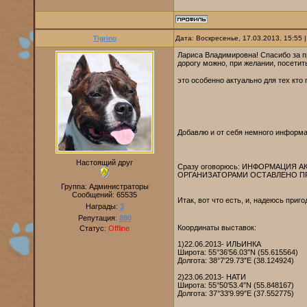
Tigrino
Дата: Воскресенье, 17.03.2013, 15:55
Лариса Владимировна! Спасибо за п
дорогу можно, при желании, посетит
это особенно актуально для тех кто
Добавлю и от себя немного информ
Настоящий друг
Сразу оговорюсь: ИНФОРМАЦИЯ АКТУ
ОРГАНИЗАТОРАМИ ОСТАВЛЕНО П
Группа: Администраторы
Сообщений:
65535
Итак, вот что есть, и, надеюсь приг
Награды:
3
Репутация:
890
Координаты выставок:
Статус:
Offline
1)22.06.2013- ИЛЬИНКА
Широта: 55°36′56.03″N (55.615564)
Долгота: 38°7′29.73″E (38.124924)
2)23.06.2013- НАТИ
Широта: 55°50′53.4″N (55.848167)
Долгота: 37°33′9.99″E (37.552775)