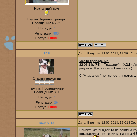
Настоящий друг
Группа: Администраторы
Сообщений:
65535
Награды:
3
Репутация:
890
Статус:
Offline
SAS
Дата: Вторник, 12.03.2013, 11:26 | С
Место проведения:
22.06.13г. (ЧК + Праздник) – УДЦ «
рядом гг Жуковский и Раменское).
С "Атаманом" нет ясности, поэтому,
Старый знакомый
Группа: Проверенные
Сообщений:
337
Награды:
0
Репутация:
20
Статус:
Offline
шарлотта
Дата: Вторник, 12.03.2013, 17:01 | С
Привет,Татьяна,как то не понятно-г
останавливаться, если мы дня на 4-