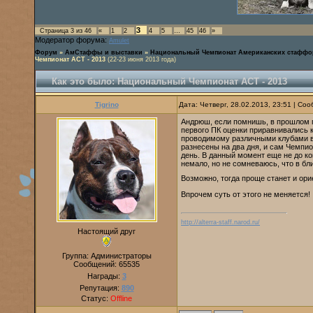
3
Страница
3
из
46
«
1
2
4
5
…
45
46
»
Модератор форума:
Amulet
Форум
»
АмСтаффы и выставки
»
Национальный Чемпионат Американских стаффо
Чемпионат АСТ - 2013
(22-23 июня 2013 года)
Как это было: Национальный Чемпионат АСТ - 2013
Tigrino
Дата: Четверг, 28.02.2013, 23:51 | С
Андрюш, если помнишь, в прошлом г
первого ПК оценки приравнивались к
проводимому различными клубами в р
разнесены на два дня, и сам Чемпио
день. В данный момент еще не до к
немало, но не сомневаюсь, что в б
Возможно, тогда проще станет и ори
Впрочем суть от этого не меняется!
http://alterra-staff.narod.ru/
Настоящий друг
Группа: Администраторы
Сообщений:
65535
Награды:
3
Репутация:
890
Статус:
Offline