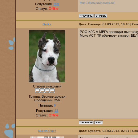
http://alterra-staff.narod.ru/
Репутация:
890
Статус:
Offline
Galka
Дата: Пятница, 01.03.2013, 18:18 | С
РОО КЛС А-МЕГА проводит выставк
Моно АСТ ПК обычное- эксперт БЕ
Старый знакомый
Группа: Верные друзья
Сообщений:
256
Награды:
0
Репутация:
22
Статус:
Offline
NordKeeper
Дата: Суббота, 02.03.2013, 02:31 | С