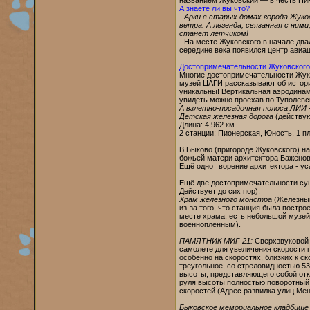
названием Жуковский — в честь Ник
А знаете ли вы что?
-
Арки в старых домах города Жуко
ветра. А легенда, связанная с ним
станет летчиком!
- На месте Жуковского в начале два
середине века появился центр авиац
Достопримечательности Жуковского
Многие достопримечательности Жуко
музей ЦАГИ рассказывают об истори
уникальны! Вертикальная аэродина
увидеть можно проехав по Туполевс
А взлетно-посадочная полоса ЛИИ 
Детская железная дорога
(действую
Длина: 4,962 км
2 станции: Пионерская, Юность, 1
В Быково (пригороде Жуковского) н
божьей матери архитектора Баженов
Ещё одно творение архитектора - 
Ещё две достопримечательности су
Действует до сих пор).
Храм железного монстра
(Железный 
из-за того, что станция была постр
месте храма, есть небольшой музей
военнопленным).
ПАМЯТНИК МИГ-21:
Сверхзвуковой 
самолете для увеличения скорости 
особенно на скоростях, близких к с
треугольное, со стреловидностью 53
высоты, представляющего собой отк
руля высоты полностью поворотный
скоростей (Адрес развилка улиц Мен
Быковское мемориальное кладбище