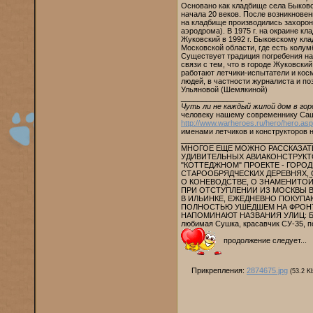
Основано как кладбище села Быково 
начала 20 веков. После возникнове
на кладбище производились захорон
аэродрома). В 1975 г. на окраине 
Жуковский в 1992 г. Быковскому кл
Московской области, где есть колум
Существует традиция погребения на
связи с тем, что в городе Жуковски
работают летчики-испытатели и кос
людей, в частности журналиста и п
Ульяновой (Шемякиной)
_______________
Чуть ли не каждый жилой дом в го
человеку нашему современнику Саше
http://www.warheroes.ru/hero/hero.a
именами летчиков и конструкторов н
_______________________________
МНОГОЕ ЕЩЕ МОЖНО РАССКАЗАТЬ
УДИВИТЕЛЬНЫХ АВИАКОНСТРУКТО
"КОТТЕДЖНОМ" ПРОЕКТЕ - ГОРОД
СТАРООБРЯДЧЕСКИХ ДЕРЕВНЯХ,
О КОНЕВОДСТВЕ, О ЗНАМЕНИТОЙ
ПРИ ОТСТУПЛЕНИИ ИЗ МОСКВЫ В 
В ИЛЬИНКЕ, ЕЖЕДНЕВНО ПОКУПАЮ
ПОЛНОСТЬЮ УШЕДШЕМ НА ФРОНТ В
НАПОМИНАЮТ НАЗВАНИЯ УЛИЦ: БРАТ
любимая Сушка, красавчик СУ-35, п
продолжение следует...
Прикрепления:
2874675.jpg
(53.2 K