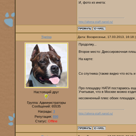
И, фото из инета:
http://alterra-staff.narod.ru/
Tigrino
Дата: Воскресенье, 17.03.2013, 16:18
Продолжу...
Второе место: Дрессировочная пло
На карте:
Со спутника (также видно что есть и
Про площадку НАТИ постараюсь еще
Учитывая, что в Москве можно езди
Настоящий друг
несомненный плюс обоих площадок 
Группа: Администраторы
Сообщений:
65535
Награды:
3
http://alterra-staff.narod.ru/
Репутация:
890
Статус:
Offline