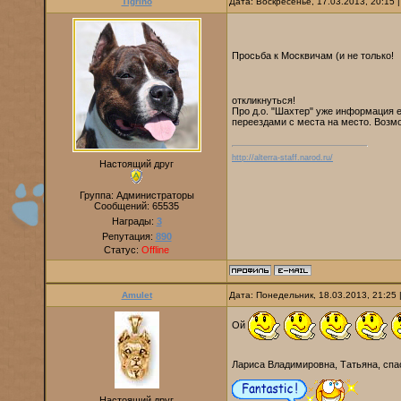
Tigrino
Дата: Воскресенье, 17.03.2013, 20:15
Просьба к Москвичам (и не только!
откликнуться!
Про д.о. "Шахтер" уже информация е
переездами с места на место. Возмо
http://alterra-staff.narod.ru/
Настоящий друг
Группа: Администраторы
Сообщений:
65535
Награды:
3
Репутация:
890
Статус:
Offline
Amulet
Дата: Понедельник, 18.03.2013, 21:25
Ой
Лариса Владимировна, Татьяна, спаси
Настоящий друг