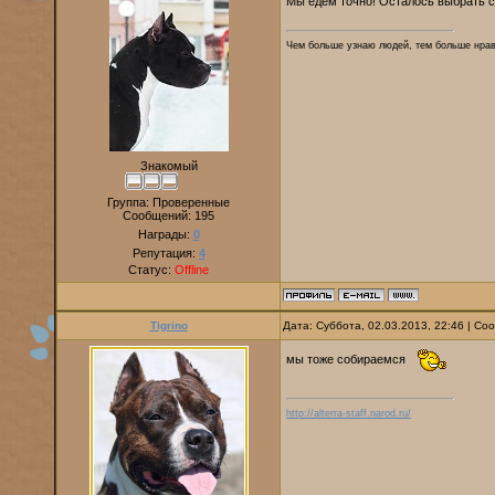
Мы едем точно! Осталось выбрать с
Чем больше узнаю людей, тем больше нр
Знакомый
Группа: Проверенные
Сообщений:
195
Награды:
0
Репутация:
4
Статус:
Offline
Tigrino
Дата: Суббота, 02.03.2013, 22:46 | С
мы тоже собираемся
http://alterra-staff.narod.ru/