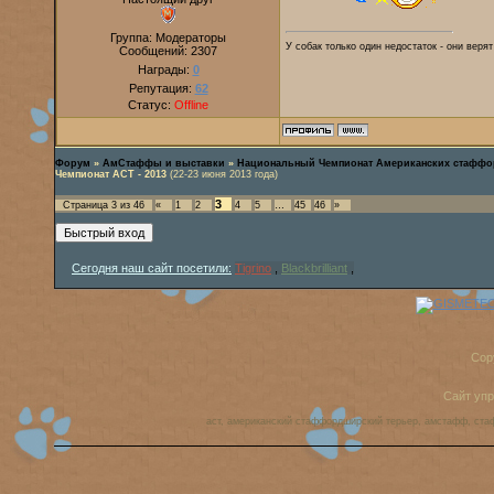
Группа: Модераторы
У собак только один недостаток - они веря
Сообщений:
2307
Награды:
0
Репутация:
62
Статус:
Offline
Форум
»
АмСтаффы и выставки
»
Национальный Чемпионат Американских стаффо
Чемпионат АСТ - 2013
(22-23 июня 2013 года)
3
Страница
3
из
46
«
1
2
4
5
…
45
46
»
Сегодня наш сайт посетили:
Tigrino
,
Blackbrilliant
,
Cop
Сайт уп
аст, американский стаффордширский терьер, амстафф, ста