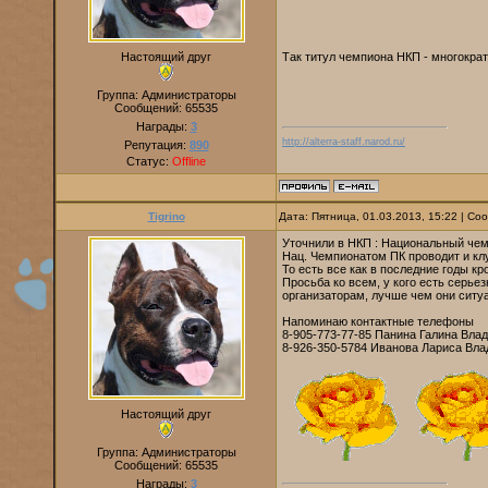
Так титул чемпиона НКП - многократ
Настоящий друг
Группа: Администраторы
Сообщений:
65535
Награды:
3
http://alterra-staff.narod.ru/
Репутация:
890
Статус:
Offline
Tigrino
Дата: Пятница, 01.03.2013, 15:22 | С
Уточнили в НКП : Национальный чем
Нац. Чемпионатом ПК проводит и клу
То есть все как в последние годы к
Просьба ко всем, у кого есть серье
организаторам, лучше чем они ситуа
Напоминаю контактные телефоны
8-905-773-77-85 Панина Галина Вла
8-926-350-5784 Иванова Лариса Вла
Настоящий друг
Группа: Администраторы
Сообщений:
65535
Награды:
3