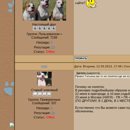
сайте?
Настоящий друг
Группа: Пользователи +
Сообщений:
7158
Награды:
0
Репутация:
83
Статус:
Offline
SAS
Дата: Вторник, 12.03.2013, 17:48 | С
Цитата
(
шарлотта
)
Привет,Татьяна,как то не понятно-где же в
Почему не понятно.
Старый знакомый
В рекламе подробнейшем образом осв
22 июня в пригороде, в 10 мин.ходь
23 июня в Москве (НАТИ) - ПК + ПК 
Группа: Проверенные
(ПО ДРУГОМУ, В 1 ДЕНЬ, В 1 МЕС
Сообщений:
337
Естественно что Вы можете сами под
Награды:
0
обозначены.
Репутация:
20
Статус:
Offline