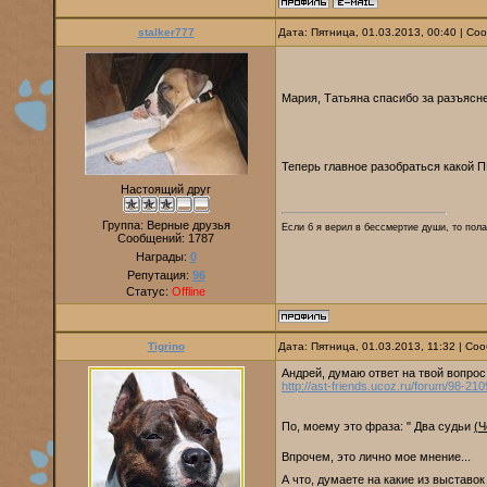
stalker777
Дата: Пятница, 01.03.2013, 00:40 | С
Мария, Татьяна спасибо за разъясн
Теперь главное разобраться какой П
Настоящий друг
Группа: Верные друзья
Если б я верил в бессмертие души, то пола
Сообщений:
1787
Награды:
0
Репутация:
96
Статус:
Offline
Tigrino
Дата: Пятница, 01.03.2013, 11:32 | С
Андрей, думаю ответ на твой вопро
http://ast-friends.ucoz.ru/forum/98-210
По, моему это фраза: " Два судьи
(
Впрочем, это лично мое мнение...
А что, думаете на какие из выставок