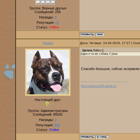
Группа: Верные друзья
Сообщений:
256
Награды:
0
Репутация:
22
Статус:
Offline
Tigrino
Дата: Четверг, 14.04.2016, 17:27 | С
Цитата
Galka
(
)
одна и та же собака 2 раза
Спасибо большое, сейчас исправл
http://alterra-staff.narod.ru/
Настоящий друг
Группа: Администраторы
Сообщений:
65535
Награды:
3
Репутация:
890
Статус:
Online