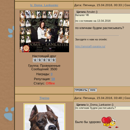
Iz_Doma_Lankaster
Дата: Пятница, 15.04.2016, 00:33 | С
Цитата
Amulet
(
)
Каталог ЧК
по состоянию на 13.04.2016
по кличкам будем расписывать?
Заходите к нам на огонёк:
http://amstaff-saratov.ru/
Настоящий друг
Группа: Проверенные
Сообщений:
3500
Награды:
0
Репутация:
58
Статус:
Offline
Tigrino
Дата: Пятница, 15.04.2016, 03:48 | С
Цитата
Iz_Doma_Lankaster
(
)
по кличкам будем расписывать?
Было бы здорово