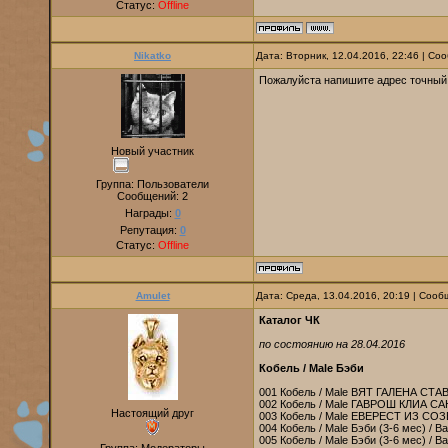
Статус:
Offline
Nikatko
Дата: Вторник, 12.04.2016, 22:46 | С
Пожалуйста напишите адрес точный,
Новый участник
Группа: Пользователи
Сообщений:
2
Награды:
0
Репутация:
0
Статус:
Offline
Amulet
Дата: Среда, 13.04.2016, 20:19 | Соо
Каталог ЧК
по состоянию на 28.04.2016
Кобель / Male Бэби
001 Кобель / Male ВЯТ ГАЛЕНА СТАВ
002 Кобель / Male ГАВРОШ КЛИА С
Настоящий друг
003 Кобель / Male ЕВЕРЕСТ ИЗ СО
004 Кобель / Male Бэби (3-6 мес) / B
005 Кобель / Male Бэби (3-6 мес) / B