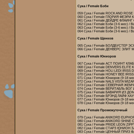
Сука / Female Бэби
059 Сука / Female ROCK AND ROSE 
060 Сука / Female ГЛОРИЯ ФЕЭРИ
061 Сука / Female ДЕЙДРЕ ФЛАИНГ
062 Сука / Female Бэби (3-6 мес) / B
063 Сука / Female Бэби (3-6 мес) / B
064 Сука / Female Бэби (3-6 мес) / B
Сука / Female Щенков
065 Сука / Female БОЛДБУСТЕР ЭС
066 Сука / Female ДЕНВЕРС ЭЛИТ 
Сука / Female Юниоров
067 Сука / Female АСТ ПОИНТ КЛ
068 Сука / Female DENVERS ELITE K
069 Сука / Female HOLI LEDI IRISS 
070 Сука / Female HONEY BEE IRISS
071 Сука / Female Юниоров (9-18 мес
072 Сука / Female NALS VISTA WIZA
073 Сука / Female СЕВЕРНАЯ ЖЕМ
074 Сука / Female ВЕРИТАБЛЬ ВОГ
075 Сука / Female БАВАРИЯ ИЗ ДО
076 Сука / Female БРЭНД ЛАЙФ Х
077 Сука / Female Юниоров (9-18 мес
078 Сука / Female Юниоров (9-18 мес)
Сука / Female Промежуточный
079 Сука / Female ANIKORD EUPHO
080 Сука / Female ANIKORD SHINE
081 Сука / Female PRIDE LEON ZIPP
082 Сука / Female СТАРЗ ЮНИОН 
083 Сука / Female ЦЕННЫЙ ПРИЗ Ф