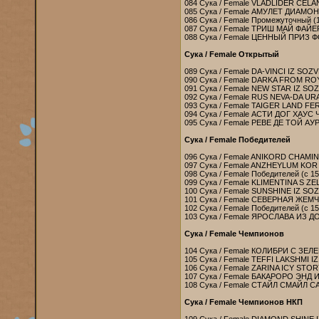
084 Сука / Female VLADLIDER CELA
085 Сука / Female АМУЛЕТ ДИАМО
086 Сука / Female Промежуточный (15
087 Сука / Female ТРИШ МАЙ ФАЙЕ
088 Сука / Female ЦЕННЫЙ ПРИЗ 
Сука / Female Открытый
089 Сука / Female DA-VINCI IZ SOZ
090 Сука / Female DARKA FROM RO
091 Сука / Female NEW STAR IZ SOZ
092 Сука / Female RUS NEVA-DA URA
093 Сука / Female TAIGER LAND FE
094 Сука / Female АСТИ ДОГ ХАУС 
095 Сука / Female РЕВЕ ДЕ ТОЙ АУ
Сука / Female Победителей
096 Сука / Female ANIKORD CHAMI
097 Сука / Female ANZHEYLUM KOR 
098 Сука / Female Победителей (с 15
099 Сука / Female KLIMENTINA S 
100 Сука / Female SUNSHINE IZ SO
101 Сука / Female СЕВЕРНАЯ ЖЕМ
102 Сука / Female Победителей (с 15
103 Сука / Female ЯРОСЛАВА ИЗ Д
Сука / Female Чемпионов
104 Сука / Female КОЛИБРИ С ЗЕЛ
105 Сука / Female TEFFI LAKSHMI I
106 Сука / Female ZARINA ICY STOR
107 Сука / Female БАКАРОРО ЭНД
108 Сука / Female СТАЙЛ СМАЙЛ СА
Сука / Female Чемпионов НКП