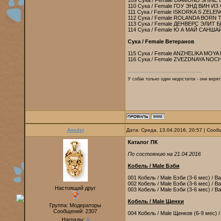
109 Сука / Female DIAMOND SHINE 
110 Сука / Female ГОУ ЭНД ВИН И
111 Сука / Female ISKORKA S ZEL
112 Сука / Female ROLANDA BORN T
113 Сука / Female ДЕНВЕРС ЭЛИТ Б
114 Сука / Female Ю А МАЙ САНШ
Сука / Female Ветеранов
115 Сука / Female ANZHELIKA MOYA
116 Сука / Female ZVEZDNAYA NO
У собак только один недостаток - они веря
Amulet
Дата: Среда, 13.04.2016, 20:57 | Соо
Каталог ПК
По состоянию на 21.04.2016
Кобель / Male Бэби
001 Кобель / Male Бэби (3-6 мес) / B
002 Кобель / Male Бэби (3-6 мес) / 
Настоящий друг
003 Кобель / Male Бэби (3-6 мес) / B
Кобель / Male Щенки
Группа: Модераторы
Сообщений:
2307
004 Кобель / Male Щенков (6-9 мес) 
Награды:
0