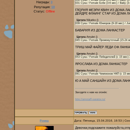
030 Сука / Female Бэби (3-6 мес) / Baby (
Награды:
0
031 Сука / Female Бэби (3-6 мес) / Baby (
Репутация:
58
ГЛОРИЯ ФЕЭРИ КВИН ИЗ ДОМА Л
Статус:
Offline
ДЕЙДРЕ ФЛАИНГ СТАР ИЗ ДОМА Л
Цитата
Nikatko
(
)
039 Сука / Female Юниоров (9-18 мес) / Ju
БАВАРИЯ ИЗ ДОМА ЛАНКАСТЕР
Цитата
Amulet
(
)
045 Сука / Female Промежуточный (15-24 ме
ТРИШ МАЙ ФАЙЕР ЛЕДИ ОФ ЛАНК
Цитата
Amulet
(
)
053 Сука / Female Победителей (с 15 мес)
ЯРОСЛАВА ИЗ ДОМА ЛАНКАСТЕР
Цитата
Amulet
(
)
061 Сука / Female Чемпионов НКП (с 15 м
Ю А МАЙ САНШАЙН ИЗ ДОМА ЛАН
Заходите к нам на огонёк:
http://amstaff-saratov.ru/
Ромка
Дата: Пятница, 15.04.2016, 16:53 | С
Девочки,подскажите пожалуйста,отп