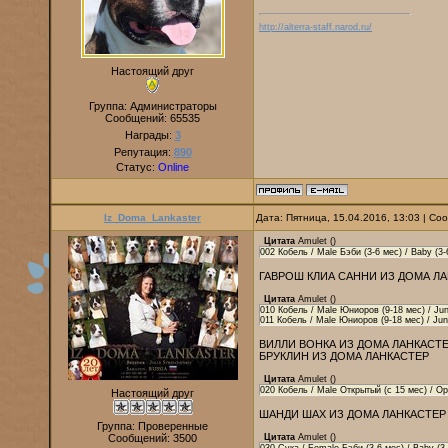
http://alterra-staff.narod.ru/
Настоящий друг
Группа: Администраторы
Сообщений:
65535
Награды:
3
Репутация:
890
Статус:
Online
Iz_Doma_Lankaster
Дата: Пятница, 15.04.2016, 13:03 | С
Цитата
Amulet
(
)
002 Кобель / Male Бэби (3-6 мес) / Baby (
ГАВРОШ КЛИА САННИ ИЗ ДОМА Л
Цитата
Amulet
(
)
010 Кобель / Male Юниоров (9-18 мес) / Ju
011 Кобель / Male Юниоров (9-18 мес) / Ju
ВИЛЛИ ВОНКА ИЗ ДОМА ЛАНКАСТ
БРУКЛИН ИЗ ДОМА ЛАНКАСТЕР
Цитата
Amulet
(
)
020 Кобель / Male Открытый (с 15 мес) / O
Настоящий друг
ШАНДИ ШАХ ИЗ ДОМА ЛАНКАСТЕР
Группа: Проверенные
Сообщений:
3500
Цитата
Amulet
(
)