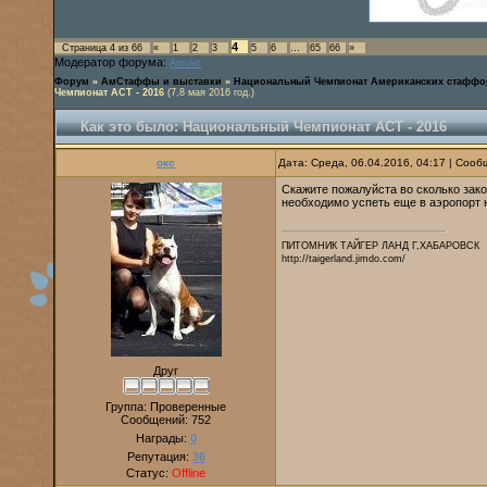
4
Страница
4
из
66
«
1
2
3
5
6
…
65
66
»
Модератор форума:
Amulet
Форум
»
АмСтаффы и выставки
»
Национальный Чемпионат Американских стаффо
Чемпионат АСТ - 2016
(7,8 мая 2016 год.)
Как это было: Национальный Чемпионат АСТ - 2016
окс
Дата: Среда, 06.04.2016, 04:17 | Соо
Скажите пожалуйста во сколько зак
необходимо успеть еще в аэропорт н
ПИТОМНИК ТАЙГЕР ЛАНД Г,ХАБАРОВСК
http://taigerland.jimdo.com/
Друг
Группа: Проверенные
Сообщений:
752
Награды:
0
Репутация:
36
Статус:
Offline