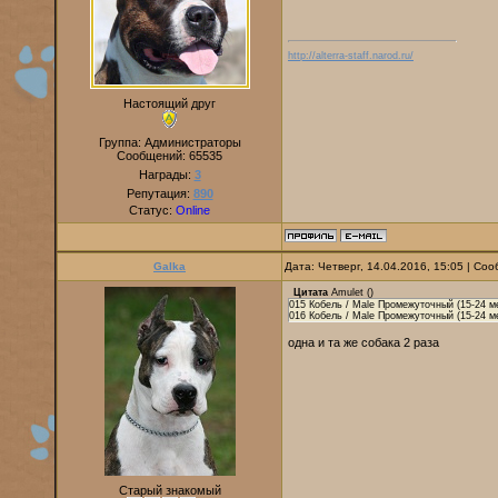
http://alterra-staff.narod.ru/
Настоящий друг
Группа: Администраторы
Сообщений:
65535
Награды:
3
Репутация:
890
Статус:
Online
Galka
Дата: Четверг, 14.04.2016, 15:05 | С
Цитата
Amulet
(
)
015 Кобель / Male Промежуточный (15-24 ме
016 Кобель / Male Промежуточный (15-24 ме
одна и та же собака 2 раза
Старый знакомый