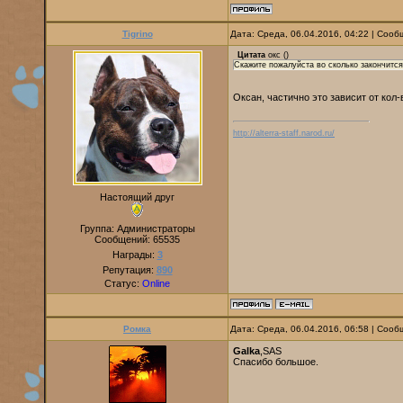
Tigrino
Дата: Среда, 06.04.2016, 04:22 | Соо
Цитата
окс
(
)
Скажите пожалуйста во сколько закончится
Оксан, частично это зависит от кол-
http://alterra-staff.narod.ru/
Настоящий друг
Группа: Администраторы
Сообщений:
65535
Награды:
3
Репутация:
890
Статус:
Online
Ромка
Дата: Среда, 06.04.2016, 06:58 | Соо
Galka
,SAS
Спасибо большое.