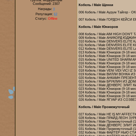
Группа: Модераторы
Сообщений:
2307
Кобель / Male Щенки
Награды:
0
006 Кобель / Male Аурум Тайгер - О
Репутация:
62
Статус:
Offline
007 Кобель / Male ГОРДОН КЕЙСИ Е
Кобель / Male Юниоров
008 Кобель / Male AIM HIGH DON'T
009 Кобель / Male АНИКОРД ЮДЖИ
010 Кобель / Male DENVERS ELITE K
011 Кобель / Male DENVERS ELITE
012 Кобель / Male DENVERS ELITE 
013 Кобель / Male Юниоров (9-18 мес
014 Кобель / Male Юниоров (9-18 мес)
015 Кобель / Male UNITED SHARM A
016 Кобель / Male Юниоров (9-18 мес)
017 Кобель / Male Юниоров (9-18 мес)
018 Кобель / Male VENI VIDI VICI I
019 Кобель / Male ВИЛЛИ ВОНКА И
020 Кобель / Male АНКАМН ПРЕЗЕ
021 Кобель / Male БРУКЛИН ИЗ ДО
022 Кобель / Male ДЕНВЕРС ЭЛИТ 
023 Кобель / Male Юниоров (9-18 мес)
024 Кобель / Male Юниоров (9-18 мес)
025 Кобель / Male Юниоров (9-18 мес)
026 Кобель / Male ЯГУАР ИЗ СОЗВ
Кобель / Male Промежуточный
027 Кобель / Male HE IS MY AFFECT
028 Кобель / Male ПРАЙД ЛЕОН ЗУР
029 Кобель / Male Промежуточный (15-
030 Кобель / Male ДЕНВЕРС ЭЛИТ 
031 Кобель / Male Промежуточный (15
032 Кобель / Male ФАЙТЕР НЬЮ СТА