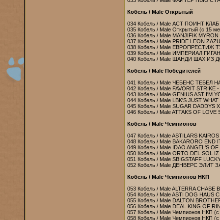
033 Кобель / Male ФАЙТЕР НЬЮ СТАР
Кобель / Male Открытый
034 Кобель / Male АСТ ПОИНТ КЛА
035 Кобель / Male Открытый (с 15 ме
036 Кобель / Male MANJIFIK MYRON
037 Кобель / Male PRIDE LEON ZAZ
038 Кобель / Male ЕВРОПРЕСТИЖ Т
039 Кобель / Male ИМПЕРИАЛ ГИГАН
040 Кобель / Male ШАНДИ ШАХ ИЗ 
Кобель / Male Победителей
041 Кобель / Male ЧЕБЕНС ТЕБЕЛ 
042 Кобель / Male FAVORIT STRIKE 
043 Кобель / Male GENIUS AST I'M
044 Кобель / Male LBK'S JUST WH
045 Кобель / Male SUGAR DADDYS X
046 Кобель / Male ATTAKS OF LOVE
Кобель / Male Чемпионов
047 Кобель / Male ASTILARS KAIROS
048 Кобель / Male BAKARORO END 
049 Кобель / Male IDAO ANGEL'S OF
050 Кобель / Male ORTO DEL SOL I
051 Кобель / Male SBIGSTAFF LUCK
052 Кобель / Male ДЕНВЕРС ЭЛИТ З
Кобель / Male Чемпионов НКП
053 Кобель / Male ALTERRA CHASE 
054 Кобель / Male ASTI DOG HAUS 
055 Кобель / Male DALTON BROTHER
056 Кобель / Male DEAL KING OF RI
057 Кобель / Male Чемпионов НКП (с
058 Кобель / Male Чемпионов НКП (с