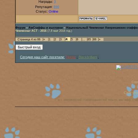
Награды:
3
Репутация:
890
Статус:
Online
Форум
»
АмСтаффы и выставки
»
Национальный Чемпионат Американских стаффо
Чемпионат АСТ - 2016
(7,8 мая 2016 год.)
4
Страница
4
из
66
«
1
2
3
5
6
…
65
66
»
Сегодня наш сайт посетили:
Tigrino
,
Blackbrilliant
,
Cop
Сайт уп
аст, американский стаффордширский терьер, амстафф, ста