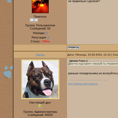
не правильно сделали?
Приятель
Группа: Пользователи
Сообщений:
59
Награды:
0
Репутация:
0
Статус:
Offline
Tigrino
Дата: Пятница, 15.04.2016, 21:14 | С
Цитата
Ромка
(
)
Девочки,подскажите пожалуйста,отправили 
раньше понедельника не волнуйтесь
http://alterra-staff.narod.ru/
Настоящий друг
Группа: Администраторы
Сообщений:
65535