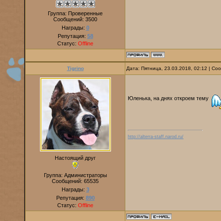
Группа: Проверенные
Сообщений:
3500
Награды:
0
Репутация:
58
Статус:
Offline
Tigrino
Дата: Пятница, 23.03.2018, 02:12 | С
Юленька, на днях откроем тему
http://alterra-staff.narod.ru/
Настоящий друг
Группа: Администраторы
Сообщений:
65535
Награды:
3
Репутация:
890
Статус:
Offline