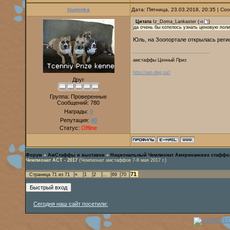
Izuminka
Дата: Пятница, 23.03.2018, 20:35 | С
Цитата
Iz_Doma_Lankaster
(
)
да очень бы хотелось узнать ценовую полит
Юль, на Зоопортале открылась реги
амстаффы Ценный Приз
http://ast-dog.ru//
Друг
Группа: Проверенные
Сообщений:
780
Награды:
0
Репутация:
40
Статус:
Offline
Форум
»
АмСтаффы и выставки
»
Национальный Чемпионат Американских стаффо
Чемпионат АСТ - 2017
(Чемпионат амстаффов 7-8 мая 2017 г.)
71
Страница
71
из
71
«
1
2
…
69
70
Сегодня наш сайт посетили: