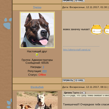
Tigrino
Дата: Воскресенье, 12.11.2017, 01:30
мама заначку ныкает
http://alterra-staff.narod.ru/
Настоящий друг
Группа: Администраторы
Сообщений:
65535
Награды:
3
Репутация:
890
Статус:
Offline
ElenkaSpb
Дата: Воскресенье, 12.11.2017, 08:11
Цитата
Tigrino
(
)
ну и я рада, что сразу темка оживает и мн
Танюшечка!!! Очередное тебе спасиб