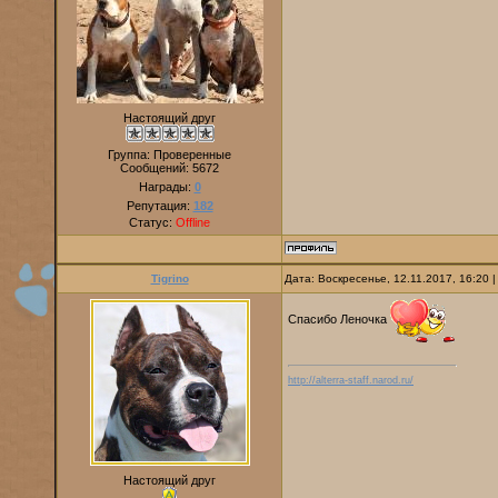
Настоящий друг
Группа: Проверенные
Сообщений:
5672
Награды:
0
Репутация:
182
Статус:
Offline
Tigrino
Дата: Воскресенье, 12.11.2017, 16:20
Спасибо Леночка
http://alterra-staff.narod.ru/
Настоящий друг