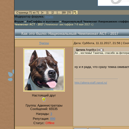
71
Страница
71
из
71
«
1
2
…
69
70
Модератор форума:
Amulet
Форум
»
АмСтаффы и выставки
»
Национальный Чемпионат Американских стаффо
Чемпионат АСТ - 2017
(Чемпионат амстаффов 7-8 мая 2017 г.)
Как это было: Национальный Чемпионат АСТ - 2017
Tigrino
Дата: Суббота, 11.11.2017, 21:56 | С
Цитата
Angelika
(
)
Ах , костюмы! Танечка, спасибо за фотогр
ну и я рада, что сразу темка ожива
http://alterra-staff.narod.ru/
Настоящий друг
Группа: Администраторы
Сообщений:
65535
Награды:
3
Репутация:
890
Статус:
Offline