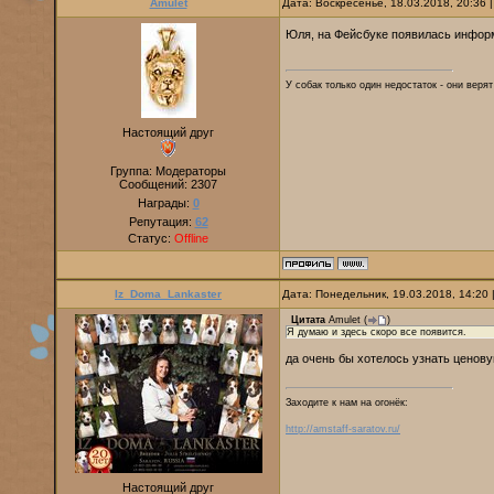
Amulet
Дата: Воскресенье, 18.03.2018, 20:36
Юля, на Фейсбуке появилась информ
У собак только один недостаток - они веря
Настоящий друг
Группа: Модераторы
Сообщений:
2307
Награды:
0
Репутация:
62
Статус:
Offline
Iz_Doma_Lankaster
Дата: Понедельник, 19.03.2018, 14:20
Цитата
Amulet
(
)
Я думаю и здесь скоро все появится.
да очень бы хотелось узнать ценовую
Заходите к нам на огонёк:
http://amstaff-saratov.ru/
Настоящий друг