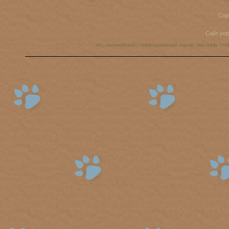
Cop
Сайт уп
аст, американский стаффордширский терьер, амстафф, ста