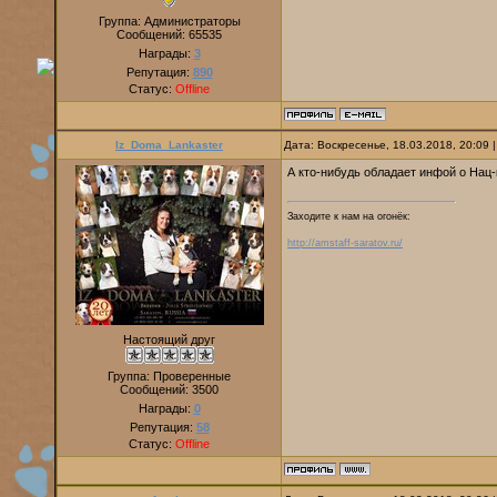
Группа: Администраторы
Сообщений:
65535
Награды:
3
Репутация:
890
Статус:
Offline
Iz_Doma_Lankaster
Дата: Воскресенье, 18.03.2018, 20:09
А кто-нибудь обладает инфой о Нац-
Заходите к нам на огонёк:
http://amstaff-saratov.ru/
Настоящий друг
Группа: Проверенные
Сообщений:
3500
Награды:
0
Репутация:
58
Статус:
Offline