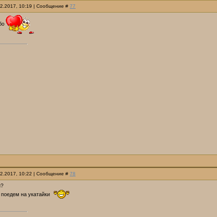
12.2017, 10:19 | Сообщение #
77
ибо
12.2017, 10:22 | Сообщение #
78
и?
 поедем на укатайки