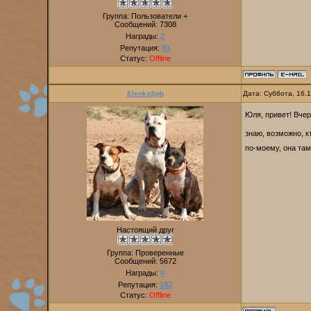
Группа: Пользователи +
Сообщений:
7308
Награды:
2
Репутация:
83
Статус:
Offline
ElenkaSpb
Дата: Суббота, 16.
Юля, привет! Вче
знаю, возможно, к
по-моему, она там
Настоящий друг
Группа: Проверенные
Сообщений:
5672
Награды:
0
Репутация:
182
Статус:
Offline