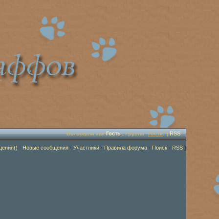
Вы вошли как
Гость
| Группа "
Гости
" |
RSS
щения()
·
Новые сообщения
·
Участники
·
Правила форума
·
Поиск
·
RSS
]