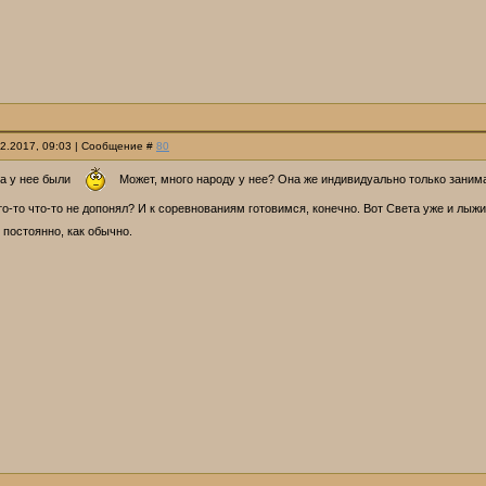
12.2017, 09:03 | Сообщение #
80
ра у нее были
Может, много народу у нее? Она же индивидуально только занимае
то-то что-то не допонял? И к соревнованиям готовимся, конечно. Вот Света уже и лыж
 постоянно, как обычно.