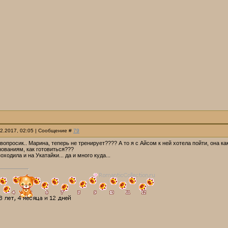
12.2017, 02:05 | Сообщение #
79
. вопросик.. Марина, теперь не тренирует???? А то я с Айсом к ней хотела пойти, она к
нованиям, как готовиться???
ходила и на Укатайки... да и много куда...