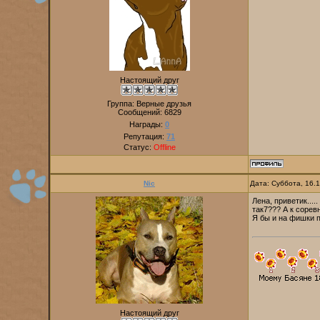
Настоящий друг
Группа: Верные друзья
Сообщений:
6829
Награды:
0
Репутация:
71
Статус:
Offline
Nic
Дата: Суббота, 16.
Лена, приветик....
так7??? А к сорев
Я бы и на фишки по
Настоящий друг