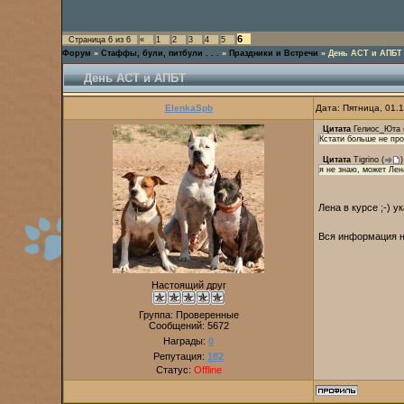
6
Страница
6
из
6
«
1
2
3
4
5
Форум
»
Стаффы, були, питбули . . .
»
Праздники и Встречи
»
День АСТ и АПБТ
День АСТ и АПБТ
ElenkaSpb
Дата: Пятница, 01.
Цитата
Гелиос_Юта
Кстати больше не про
Цитата
Tigrino
(
)
я не знаю, может Лен
Лена в курсе ;-) 
Вся информация на
Настоящий друг
Группа: Проверенные
Сообщений:
5672
Награды:
0
Репутация:
182
Статус:
Offline