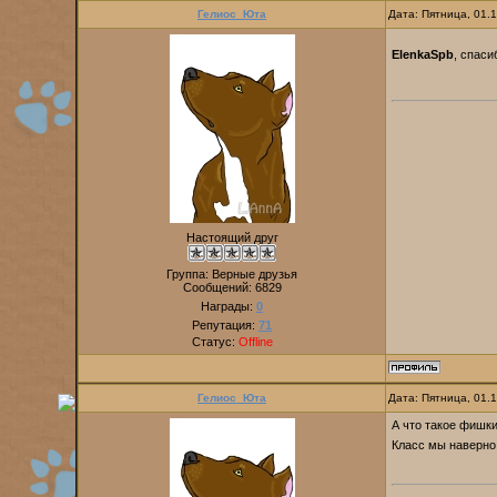
Гелиос_Юта
Дата: Пятница, 01.
ElenkaSpb
, спас
Настоящий друг
Группа: Верные друзья
Сообщений:
6829
Награды:
0
Репутация:
71
Статус:
Offline
Гелиос_Юта
Дата: Пятница, 01.
А что такое фишк
Класс мы наверно