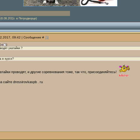
(6.08.2011г. в Петродворце)
12.2017, 09:42 | Сообщение #
76
(
)
водят укатайки ?
а в курсе?
укатайки проводят, и другие соревнования тоже, так что, присоединяйтесь!
 сайте dressirovkaspb . ru