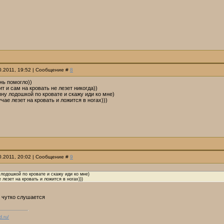
10.2011, 19:52 | Сообщение #
8
нь помогло))
т и сам на кровать не лезет никогда))
пну лодошкой по кровате и скажу иди ко мне)
чае лезет на кровать и ложится в ногах)))
10.2011, 20:02 | Сообщение #
9
 лодошкой по кровате и скажу иди ко мне)
 лезет на кровать и ложится в ногах)))
, чутко слушается
d.ru/