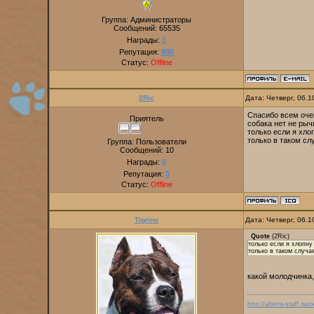
Группа: Администраторы
Сообщений:
65535
Награды:
3
Репутация:
890
Статус:
Offline
2Ric
Дата: Четверг, 06.
Спасибо всем оче
Приятель
собака нет не рычи
только если я хло
только в таком слу
Группа: Пользователи
Сообщений:
10
Награды:
0
Репутация:
0
Статус:
Offline
Tigrino
Дата: Четверг, 06.
Quote
(
2Ric
)
только если я хлопну
только в таком случае
какой молодчинка
http://alterra-staff.naro