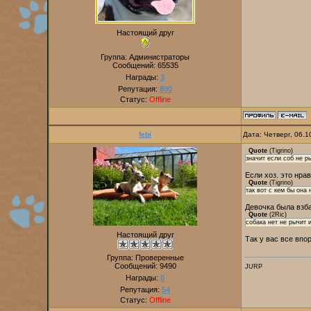
Настоящий друг
Группа: Администраторы
Сообщений:
65535
Награды:
3
Репутация:
890
Статус:
Offline
febi
Дата: Четверг, 06.
Quote
(
Tigrino
)
значит если соб не р
Если хоз. это нра
Quote
(
Tigrino
)
так вот с кем бы она 
Девочка была взб
Quote
(
2Ric
)
собака нет не рычит и
Настоящий друг
Так у вас все впо
Группа: Проверенные
Сообщений:
9490
JURP
Награды:
0
Репутация:
54
Статус:
Offline