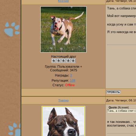
Ксения
Дата: Четверг, 06.
Тань, а собака сп
Мой вот например 
когда усну и сам 
Я это никогда не
Настоящий друг
Группа: Пользователи +
Сообщений:
3475
Награды:
2
Репутация:
108
Статус:
Offline
Tigrino
Дата: Четверг, 06.
Quote
(
Ксения
)
Тань, а собака спит 
я так понимаю... 
воспитании, счас 