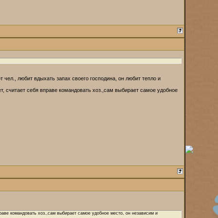
т чел., любит вдыхать запах своего господина, он любит тепло и
рует, считает себя вправе командовать хоз.,сам выбирает самое удобное
вправе командовать хоз.,сам выбирает самое удобное место, он независим и