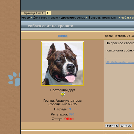
1
Страница
1
из
1
Форум
»
Дела спортивные и дрессировочные
»
Вопросы воспитания
»
собака с
собака спит на кровати.
Tigrino
Дата: Четверг, 06.
По просьбе своего
психология собак 
http://alterra-staff.naro
Настоящий друг
Группа: Администраторы
Сообщений:
65535
Награды:
3
Репутация:
890
Статус:
Offline