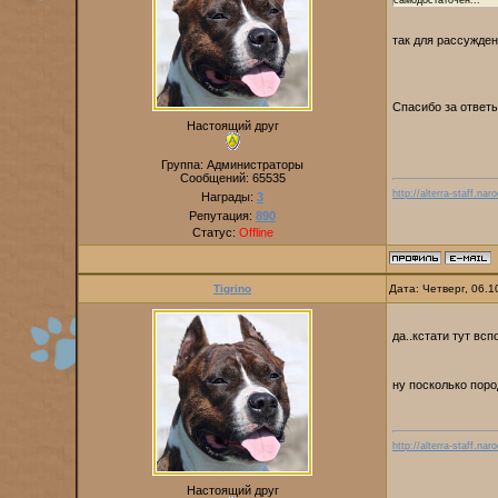
самодостаточен...
так для рассужден
Спасибо за ответ
Настоящий друг
Группа: Администраторы
Сообщений:
65535
http://alterra-staff.naro
Награды:
3
Репутация:
890
Статус:
Offline
Tigrino
Дата: Четверг, 06.
да..кстати тут всп
ну посколько поро
http://alterra-staff.naro
Настоящий друг