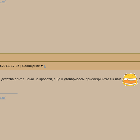
d.ru/
10.2011, 17:25 | Сообщение #
4
с детства спит с нами на кровати, ещё и уговариваем присоединиться к нам
е
d.ru/