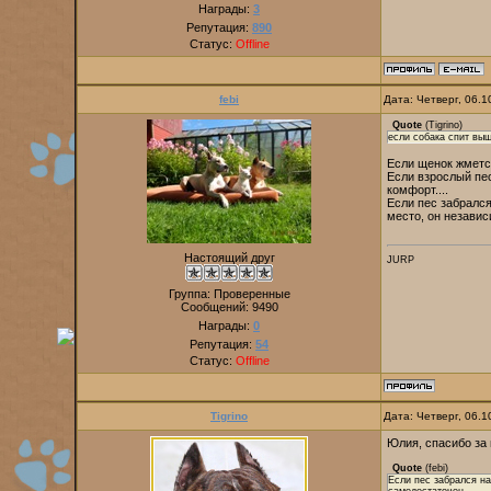
Награды:
3
Репутация:
890
Статус:
Offline
febi
Дата: Четверг, 06.
Quote
(
Tigrino
)
если собака спит выш
Если щенок жмется
Если взрослый пес
комфорт....
Если пес забрался
место, он независ
Настоящий друг
JURP
Группа: Проверенные
Сообщений:
9490
Награды:
0
Репутация:
54
Статус:
Offline
Tigrino
Дата: Четверг, 06.
Юлия, спасибо за 
Quote
(
febi
)
Если пес забрался на