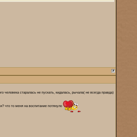
ого человека старалась не пускать, кидалась, рычала( не всегда правда)
сти? что то меня на воспитание потянуло