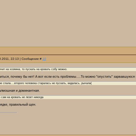
10.2011, 22:13 | Сообщение #
10
ычит на хозяина, то пускать на кровать собу можно.
виться, почему бы нет! А вот если есть проблемы.....То можно "опустить" зарвавшуюся 
не спала....второго человека старалась не пускать, кидалась, рычала(
алмошная и доминантная.
 сам на кровать не лезет никогда
рядке, правильный щен.