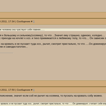
10.2011, 17:34 | Сообщение #
5
е человека она чувствует себя главнее......
 к большому и сильному(хозяину), то что ...Значит ему страшно, одиноко, холодно....
 приходи на ночлег к хоз. и тихо прижимается к любимому телу, то что.... Он зависим о
 на кровать и не пускает туда хоз., рычит, смотрит пристально, то что .....Он домини
им и самодостаточен...
10.2011, 17:50 | Сообщение #
6
пояснение, значит если соб не рычит на хозяина, то пускать на кровать собу можно.
 кровать и не пускает туда хоз., рычит, смотрит пристально, то что .....Он доминирует, считает себя 