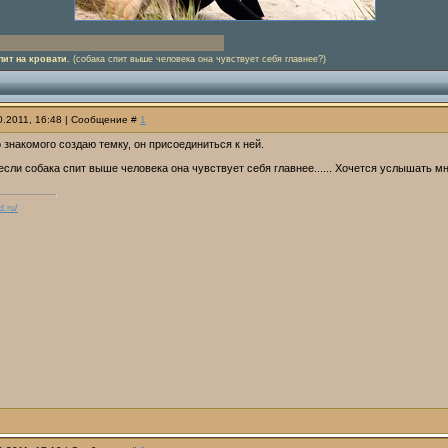
пит на кровати.
(собака спит выше человека она чувствует себя главнее?)
10.2011, 16:48 | Сообщение #
1
 знакомого создаю темку, он присоединиться к ней.
если собака спит выше человека она чувствует себя главнее...... Хочется услышать 
d.ru/