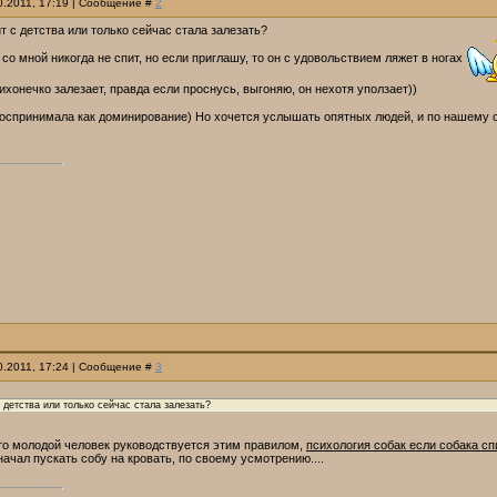
10.2011, 17:19 | Сообщение #
2
ит с детства или только сейчас стала залезать?
со мной никогда не спит, но если приглашу, то он с удовольствием ляжет в ногах
тихонечко залезает, правда если проснусь, выгоняю, он нехотя уползает))
 воспринимала как доминирование) Но хочется услышать опятных людей, и по нашему 
10.2011, 17:24 | Сообщение #
3
с детства или только сейчас стала залезать?
что молодой человек руководствуется этим правилом,
психология собак если собака сп
начал пускать собу на кровать, по своему усмотрению....