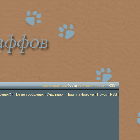
Вы вошли как
Гость
| Группа "
Гости
" |
RSS
щения()
·
Новые сообщения
·
Участники
·
Правила форума
·
Поиск
·
RSS
]