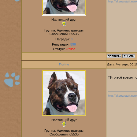
http://alterra-staff.naro
Настоящий друг
Группа: Администраторы
Сообщений:
65535
Награды:
3
Репутация:
890
Статус:
Offline
Tigrino
Дата: Четверг, 06.
ТИгр всё время , 
http://alterra-staff.naro
Настоящий друг
Группа: Администраторы
Сообщений:
65535