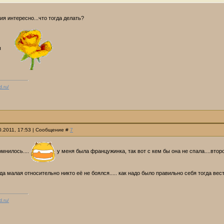
ия интересно...что тогда делать?
ы
d.ru/
10.2011, 17:53 | Сообщение #
7
омнилось....
у меня была францужинка, так вот с кем бы она не спала....втор
да малая относительно никто её не боялся..... как надо было правильно себя тогда ве
d.ru/