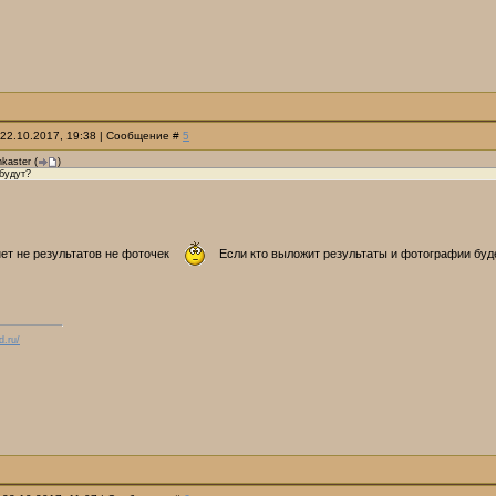
 22.10.2017, 19:38 | Сообщение #
5
kaster
(
)
будут?
ет не результатов не фоточек
Если кто выложит результаты и фотографии буде
d.ru/