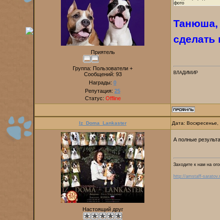
фото
Танюша, 
сделать
Приятель
Группа: Пользователи +
ВЛАДИМИР
Сообщений:
93
Награды:
0
Репутация:
25
Статус:
Offline
Iz_Doma_Lankaster
Дата: Воскресенье,
А полные результ
Заходите к нам на ого
http://amstaff-saratov.
Настоящий друг