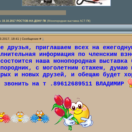
»
15.10.2017 РОСТОВ-НА-ДОНУ ПК
(Монопородная выставка АСТ-ПК)
03.2017, 18:41 | Сообщение #
1
ые друзья, приглашаем всех на ежегодну
олнительная информация по членским взн
 состоится наша монопородная выставка 
 породник, с моголетним стажем, думаю 
арых и новых друзей, и обещаю будет хо
м звонить на т .89612689511 ВЛАДИМИР