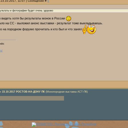
 23.10.2017, 11:07 | Сообщение #
6
ультаты и фотографии будет очень здорово
ы видеть хотя бы результаты монок в России
ло на СС - выложил анонс выставки - результат тоже выкладываешь.
о на породном форуме прочитать и кто был и что занял
нёк:
ru/
»
15.10.2017 РОСТОВ-НА-ДОНУ ПК
(Монопородная выставка АСТ-ПК)