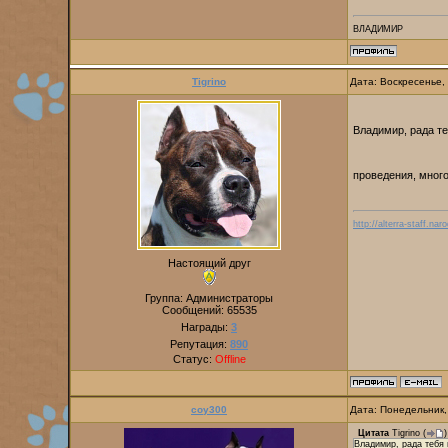
ВЛАДИМИР
Tigrino
Дата: Воскресенье,
Владимир, рада те
проведения, много
http://alterra-staff.naro
Настоящий друг
Группа: Администраторы
Сообщений:
65535
Награды:
3
Репутация:
890
Статус:
Offline
coy300
Дата: Понедельник,
Цитата
Tigrino
(
)
Владимир, рада тебя 