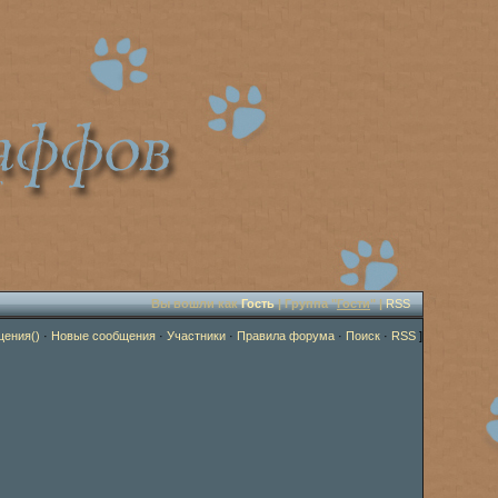
Вы вошли как
Гость
| Группа "
Гости
" |
RSS
щения()
·
Новые сообщения
·
Участники
·
Правила форума
·
Поиск
·
RSS
]