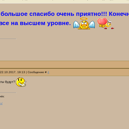
большое спасибо очень приятно!!! Конеч
 все на высшем уровне.
 22.10.2017, 19:13 | Сообщение #
4
аты будут?
нёк:
ru/