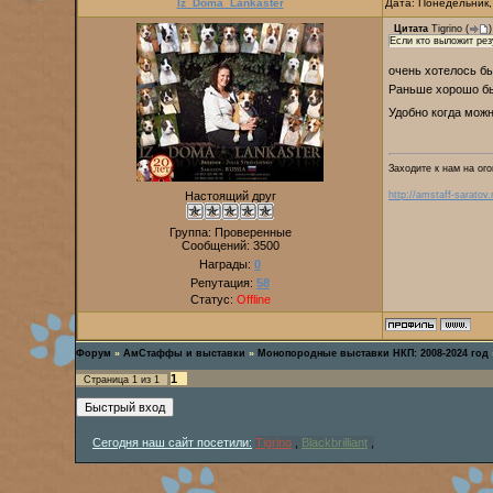
Iz_Doma_Lankaster
Дата: Понедельник,
Цитата
Tigrino
(
)
Если кто выложит рез
очень хотелось б
Раньше хорошо бы
Удобно когда можн
Заходите к нам на ого
Настоящий друг
http://amstaff-saratov.
Группа: Проверенные
Сообщений:
3500
Награды:
0
Репутация:
58
Статус:
Offline
Форум
»
АмСтаффы и выставки
»
Монопородные выставки НКП: 2008-2024 год
1
Страница
1
из
1
Сегодня наш сайт посетили:
Tigrino
,
Blackbrilliant
,