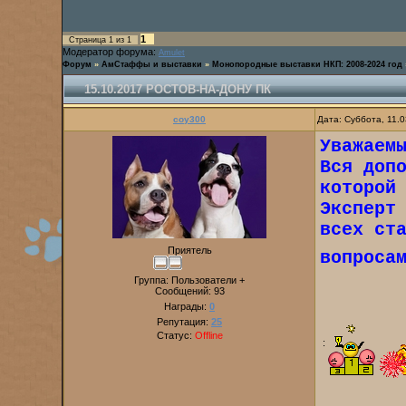
1
Страница
1
из
1
Модератор форума:
Amulet
Форум
»
АмСтаффы и выставки
»
Монопородные выставки НКП: 2008-2024 год
15.10.2017 РОСТОВ-НА-ДОНУ ПК
coy300
Дата: Суббота, 11.
Уважаем
Вся доп
которой
Эксперт
всех ст
Приятель
вопроса
Группа: Пользователи +
Сообщений:
93
Награды:
0
Репутация:
25
Статус:
Offline
: