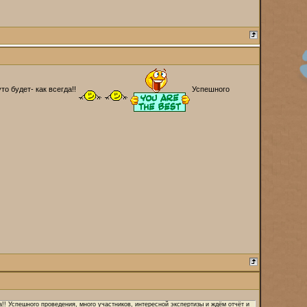
то будет- как всегда!!
Успешного
а!! Успешного проведения, много участников, интересной экспертизы и ждём отчёт и