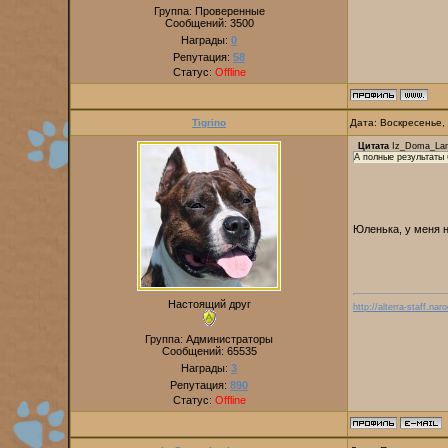
Группа: Проверенные
Сообщений:
3500
Награды:
0
Репутация:
58
Статус:
Offline
Tigrino
Дата: Воскресенье,
Цитата
Iz_Doma_Lan
А полные результаты 
Юленька, у меня н
Настоящий друг
http://alterra-staff.naro
Группа: Администраторы
Сообщений:
65535
Награды:
3
Репутация:
890
Статус:
Offline