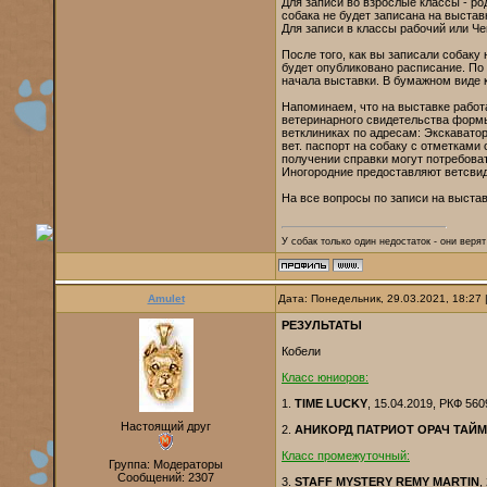
Для записи во взрослые классы - ро
собака не будет записана на выстав
Для записи в классы рабочий или Ч
После того, как вы записали собаку 
будет опубликовано расписание. По
начала выставки. В бумажном виде к
Напоминаем, что на выставке работ
ветеринарного свидетельства формы
ветклиниках по адресам: Экскаваторн
вет. паспорт на собаку с отметками
получении справки могут потребоват
Иногородние предоставляют ветсв
На все вопросы по записи на выстав
У собак только один недостаток - они веря
Amulet
Дата: Понедельник, 29.03.2021, 18:27
РЕЗУЛЬТАТЫ
Кобели
Класс юниоров:
1.
TIME LUCKY
, 15.04.2019, РКФ 56
Настоящий друг
2.
АНИКОРД ПАТРИОТ ОРАЧ ТАЙМ
Класс промежуточный:
Группа: Модераторы
Сообщений:
2307
3.
STAFF MYSTERY REMY MARTIN
,