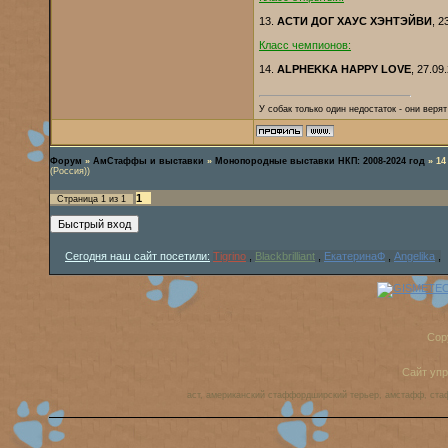
13.
АСТИ ДОГ ХАУС ХЭНТЭЙВИ
, 2
Класс чемпионов:
14.
ALPHEKKA HAPPY LOVE
, 27.09
У собак только один недостаток - они веря
Форум
»
АмСтаффы и выставки
»
Монопородные выставки НКП: 2008-2024 год
»
14
(Россия))
1
Страница
1
из
1
Сегодня наш сайт посетили:
Tigrino
,
Blackbrilliant
,
ЕкатеринаФ
,
Angelika
,
Cop
Сайт уп
аст, американский стаффордширский терьер, амстафф, ста