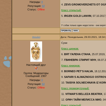
Награды:
0
4.
ZEVS GROMOVERZHETS ОТ OGN
Репутация:
62
Статус:
Offline
Класс открытый:
5.
IRGEN GOLD LANVIN
, 07.10.201
У собак только один недостаток - они веря
Amulet
Дата: Понедельник, 29.03.2021, 18:34
Суки
Класс щенков:
6.
ВЯТ ГАЛЕНА СТАНА
, 25.07.2019
7.
ГВИНЕВРА СПИРИТ МУН
, 06.07.
Настоящий друг
Класс юниоров:
8.
BORNEO PET'S HALVA
, 18.12.20
Группа: Модераторы
Сообщений:
2307
9.
SAFARI S ALMAZNOGO OSTROV
Награды:
0
10.
TAISIYA SOLNECHNAYA IZ KO
Репутация:
62
Статус:
Offline
Класс промежуточный:
11.
VITMAR'S BELLEZA BEATRIX
, 1
12.
ОРАЧ ТАЙМ МЕЛИССА МИО
, 0
Класс открытый: