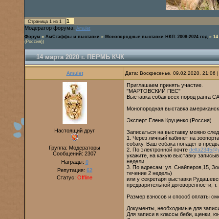
1
Страница
1
из
1
Модератор форума:
Amulet
Форум
»
АмСтаффы и выставки
»
Монопородные выставки НКП: 2008-2024 год
»
14
(Россия))
14 марта 2020 г. ПЕРМЬ КЧК
Amulet
Дата: Воскресенье, 09.02.2020, 21:06
Приглашаем принять участие.
"МАРТОВСКИЙ ПЕС"
Выставка собак всех пород ранга С
Монопородная выставка американск
Эксперт Елена Круценко (Россия)
Настоящий друг
Записаться на выставку можно сле
1. Через личный кабинет на зоопор
собаку. Ваш собака попадет в предв
Группа: Модераторы
2. По электронной почте
delta2345@
Сообщений:
2307
укажите, на какую выставку записыва
недели .
Награды:
0
3. По адресам: ул. Снайперов,15, Зо
Репутация:
62
течение 2 недель)
Статус:
Offline
или у секретаря выставки Рудашевс
предварительной договоренности, т. 
Размер взносов и способ оплаты с
Документы, необходимые для запис
Для записи в классы беби, щенки, ю