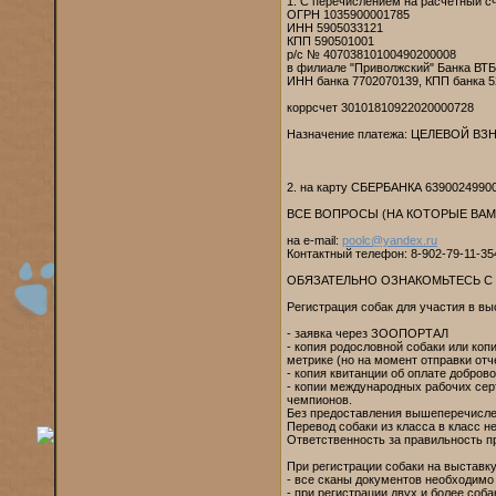
1. С перечислением на расчетный
ОГРН 1035900001785
ИНН 5905033121
КПП 590501001
р/с № 40703810100490200008
в филиале "Приволжский" Банка ВТБ 
ИНН банка 7702070139, КПП банка 5
коррсчет 30101810922020000728
Назначение платежа: ЦЕЛЕВОЙ ВЗН
2. на карту СБЕРБАНКА 6390024990
ВСЕ ВОПРОСЫ (НА КОТОРЫЕ ВАМ
на е-mail:
poolc@yandex.ru
Контактный телефон: 8-902-79-11-3
ОБЯЗАТЕЛЬНО ОЗНАКОМЬТЕСЬ С 
Регистрация собак для участия в в
- заявка через ЗООПОРТАЛ
- копия родословной собаки или ко
метрике (но на момент отправки отч
- копия квитанции об оплате доброво
- копии международных рабочих сер
чемпионов.
Без предоставления вышеперечислен
Перевод собаки из класса в класс н
Ответственность за правильность п
При регистрации собаки на выставку
- все сканы документов необходимо
- при регистрации двух и более соб