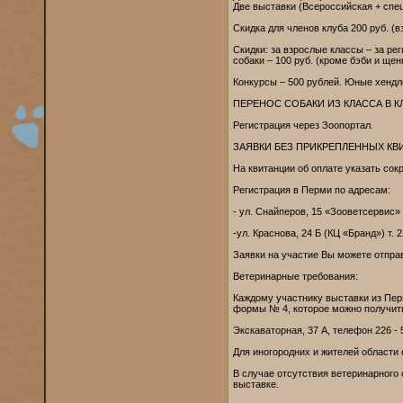
Две выставки (Всероссийская + спец
Скидка для членов клуба 200 руб. (в
Скидки: за взрослые классы – за ре
собаки – 100 руб. (кроме бэби и щен
Конкурсы – 500 рублей. Юные хендл
ПЕРЕНОС СОБАКИ ИЗ КЛАССА В КЛАС
Регистрация через Зоопортал.
ЗАЯВКИ БЕЗ ПРИКРЕПЛЕННЫХ К
На квитанции об оплате указать сок
Регистрация в Перми по адресам:
- ул. Снайперов, 15 «Зооветсервис»
-ул. Краснова, 24 Б (КЦ «Бранд») т. 2
Заявки на участие Вы можете отпра
Ветеринарные требования:
Каждому участнику выставки из Пер
формы № 4, которое можно получить
Экскаваторная, 37 А, телефон 226 - 
Для иногородних и жителей области
В случае отсутствия ветеринарного 
выставке.