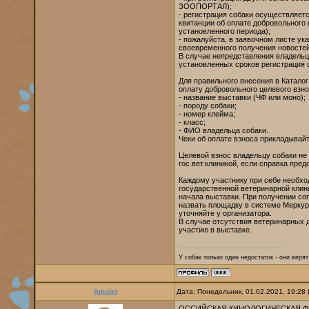
ЗООПОРТАЛ);
- регистрация собаки осуществляет
квитанции об оплате добровольного 
установленного периода);
- пожалуйста, в заявочном листе у
своевременного получения новостей
В случае непредставления владельц
установленных сроков регистрация с
Для правильного внесения в Каталог
оплату добровольного целевого взн
- название выставки (ЧФ или моно);
- породу собаки;
- номер клейма;
- класс;
- ФИО владельца собаки.
Чеки об оплате взноса прикладывайт
Целевой взнос владельцу собаки не
гос.вет.клиникой, если справка пред
Каждому участнику при себе необ
государственной ветеринарной клини
начала выставки. При получении со
назвать площадку в системе Меркур
уточняйте у организатора.
В случае отсутствия ветеринарных 
участию в выставке.
У собак только один недостаток - они веря
Amulet
Дата: Понедельник, 01.02.2021, 19:28
ОССИЙСКАЯ КИНОЛОГИЧЕСКАЯ Ф