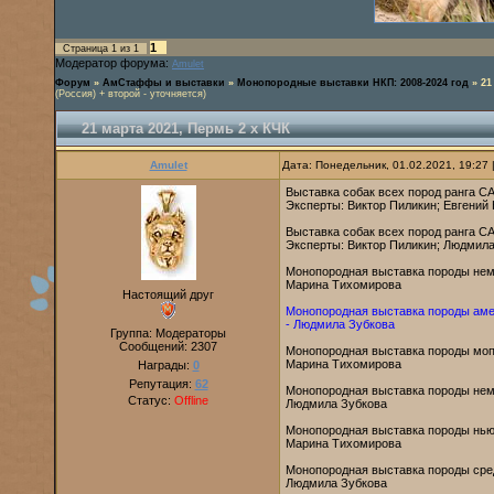
1
Страница
1
из
1
Модератор форума:
Amulet
Форум
»
АмСтаффы и выставки
»
Монопородные выставки НКП: 2008-2024 год
»
21
(Россия) + второй - уточняется)
21 марта 2021, Пермь 2 х КЧК
Amulet
Дата: Понедельник, 01.02.2021, 19:27
Выставка собак всех пород ранга 
Эксперты: Виктор Пиликин; Евгений
Выставка собак всех пород ранга 
Эксперты: Виктор Пиликин; Людмил
Монопородная выставка породы не
Марина Тихомирова
Настоящий друг
Монопородная выставка породы ам
- Людмила Зубкова
Группа: Модераторы
Сообщений:
2307
Монопородная выставка породы м
Марина Тихомирова
Награды:
0
Репутация:
62
Монопородная выставка породы н
Статус:
Offline
Людмила Зубкова
Монопородная выставка породы н
Марина Тихомирова
Монопородная выставка породы ср
Людмила Зубкова