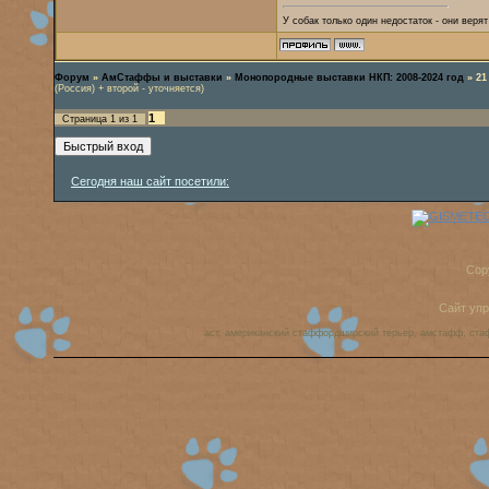
У собак только один недостаток - они веря
Форум
»
АмСтаффы и выставки
»
Монопородные выставки НКП: 2008-2024 год
»
21
(Россия) + второй - уточняется)
1
Страница
1
из
1
Сегодня наш сайт посетили:
Cop
Сайт уп
аст, американский стаффордширский терьер, амстафф, ста