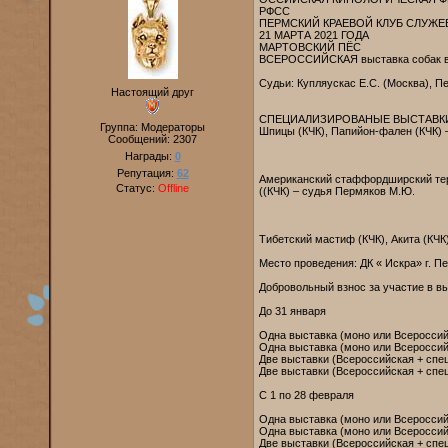
РФСС
ПЕРМСКИЙ КРАЕВОЙ КЛУБ СЛУЖЕ
21 МАРТА 2021 ГОДА
МАРТОВСКИЙ ПЁС
ВСЕРОССИЙСКАЯ выставка собак вс
Судьи: Купляускас Е.С. (Москва), П
Настоящий друг
СПЕЦИАЛИЗИРОВАНЫЕ ВЫСТАВК
Группа: Модераторы
Шпицы (КЧК), Папийон-фален (КЧК) –
Сообщений:
2307
Награды:
0
Репутация:
62
Американский стаффордширский терь
Статус:
Offline
((КЧК) – судья Пермяков М.Ю.
Тибетский мастиф (КЧК), Акита (КЧК)
Место проведения: ДК « Искра» г. П
Добровольный взнос за участие в в
До 31 января
Одна выставка (моно или Всероссийс
Одна выставка (моно или Всероссий
Две выставки (Всероссийская + спец
Две выставки (Всероссийская + спец
С 1 по 28 февраля
Одна выставка (моно или Всероссийс
Одна выставка (моно или Всероссий
Две выставки (Всероссийская + спец