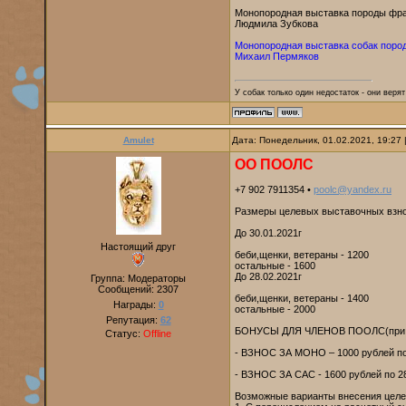
Монопородная выставка породы фр
Людмила Зубкова
Монопородная выставка собак пор
Михаил Пермяков
У собак только один недостаток - они веря
Amulet
Дата: Понедельник, 01.02.2021, 19:27
ОО ПООЛС
+7 902 7911354 •
poolc@yandex.ru
Размеры целевых выставочных взно
До 30.01.2021г
Настоящий друг
беби,щенки, ветераны - 1200
остальные - 1600
До 28.02.2021г
Группа: Модераторы
Сообщений:
2307
беби,щенки, ветераны - 1400
Награды:
0
остальные - 2000
Репутация:
62
БОНУСЫ ДЛЯ ЧЛЕНОВ ПООЛС(при прил
Статус:
Offline
- ВЗНОС ЗА МОНО – 1000 рублей по 
- ВЗНОС ЗА САС - 1600 рублей по 28
Возможные варианты внесения целе