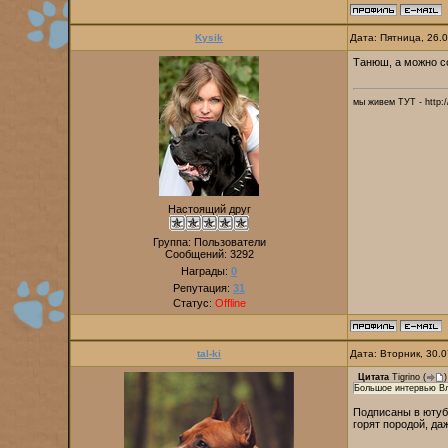
Kysik
Дата: Пятница, 26.
Танюш, а можно сс
мы живем ТУТ - http://
Настоящий друг
Группа: Пользователи
Сообщений:
3292
Награды:
0
Репутация:
31
Статус:
Offline
tal-ki
Дата: Вторник, 30.
Цитата
Tigrino
(
)
Большое интервью В
Подписаны в ютубе
горят породой, да