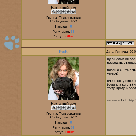
Настоящий друг
Группа: Пользователи
Сообщений:
3292
Награды:
0
Репутация:
31
Статус:
Offline
Kysik
Дата: Пятница, 26.
ну в целом он все
разводить стандар
вообще считаю что
умеют)
очень хочу своего
(сорвала коготь) 
тогда вроде молод
мы живем ТУТ - http://
Настоящий друг
Группа: Пользователи
Сообщений:
3292
Награды:
0
Репутация:
31
Статус:
Offline