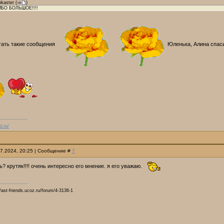
kaster
(
)
ИБО БОЛЬШОЕ!!!!
итать такие сообщения
Юленька, Алина спаси
d.ru/
07.2024, 20:25 | Сообщение #
7
ь? крутяк!!!! очень интересно его мнение. я его уважаю.
ast-friends.ucoz.ru/forum/4-3136-1