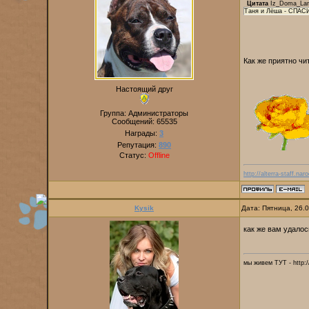
Цитата
Iz_Doma_Lan
Таня и Лёша - СПАС
Как же приятно ч
Настоящий друг
Группа: Администраторы
Сообщений:
65535
Награды:
3
Репутация:
890
Статус:
Offline
http://alterra-staff.naro
Kysik
Дата: Пятница, 26.
как же вам удалос
мы живем ТУТ - http://