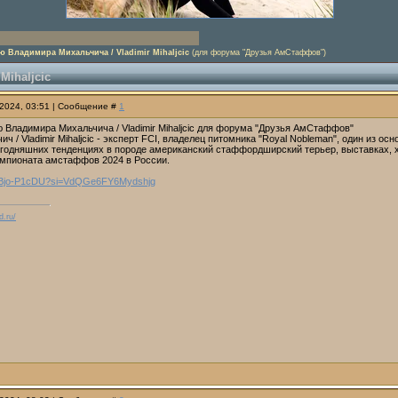
 Владимира Михальчича / Vladimir Mihaljcic
(для форума "Друзья АмСтаффов")
Mihaljcic
.2024, 03:51 | Сообщение #
1
 Владимира Михальчича / Vladimir Mihaljcic для форума "Друзья АмСтаффов"
ч / Vladimir Mihaljcic - эксперт FCI, владелец питомника "Royal Nobleman", один из о
егодняшних тенденциях в породе американский стаффордширский терьер, выставках, х
мпионата амстаффов 2024 в России.
/KSBjo-P1cDU?si=VdQGe6FY6Mydshjg
d.ru/