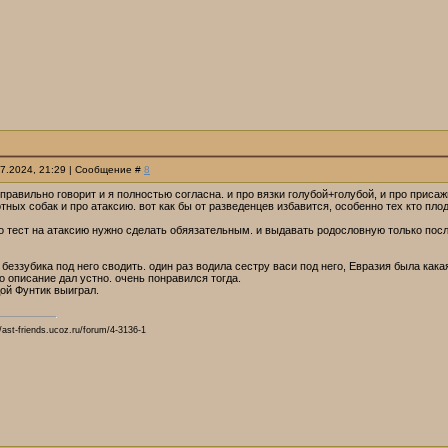
07.2024, 21:29 | Сообщение #
8
 правильно говорит и я полностью согласна. и про вязки голубой+голубой, и про присаж
тных собак и про атаксию. вот как бы от разведенцев избавится, особенно тех кто пло
 тест на атаксию нужно сделать обяязательным. и выдавать родословную только после 
 беззубика под него сводить. один раз водила сестру васи под него, Евразия была какая
но описание дал устно. очень понравился тогда.
ой Фунтик выиграл.
ast-friends.ucoz.ru/forum/4-3136-1