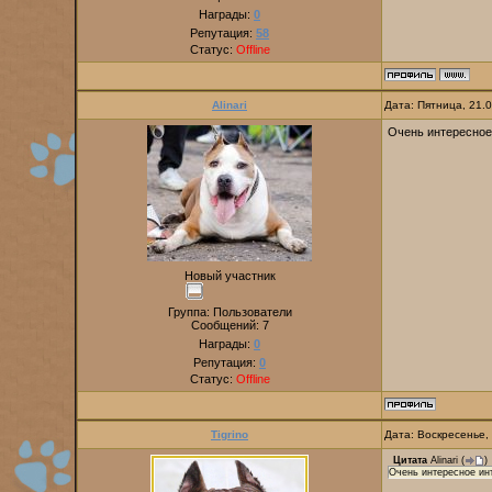
Награды:
0
Репутация:
58
Статус:
Offline
Alinari
Дата: Пятница, 21.
Очень интересное
Новый участник
Группа: Пользователи
Сообщений:
7
Награды:
0
Репутация:
0
Статус:
Offline
Tigrino
Дата: Воскресенье,
Цитата
Alinari
(
)
Очень интересное ин