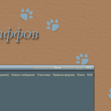
Вы вошли как
Гость
| Группа "
Гости
" |
RSS
щения()
·
Новые сообщения
·
Участники
·
Правила форума
·
Поиск
·
RSS
]