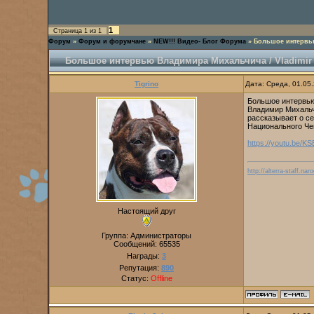
1
Страница
1
из
1
Форум
»
Форум и форумчане
»
NEW!!! Видео- Блог Форума
»
Большое интервью
Большое интервью Владимира Михальчича / Vladimir 
Tigrino
Дата: Среда, 01.05
Большое интервью
Владимир Михальчи
рассказывает о с
Национального Че
https://youtu.be
http://alterra-staff.naro
Настоящий друг
Группа: Администраторы
Сообщений:
65535
Награды:
3
Репутация:
890
Статус:
Offline