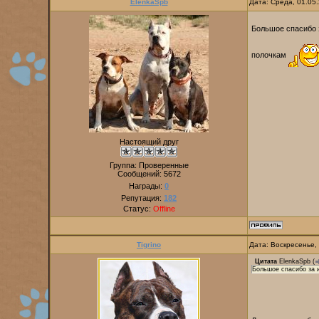
ElenkaSpb
Дата: Среда, 01.05
Большое спасибо 
полочкам
Настоящий друг
Группа: Проверенные
Сообщений:
5672
Награды:
0
Репутация:
182
Статус:
Offline
Tigrino
Дата: Воскресенье,
Цитата
ElenkaSpb
(
Большое спасибо за 