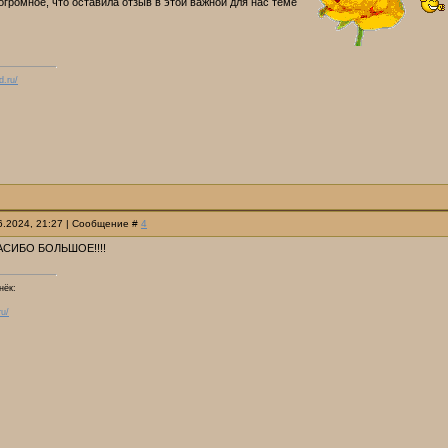
огромное, что оставила отзыв в этой важной для нас теме
d.ru/
06.2024, 21:27 | Сообщение #
4
ПАСИБО БОЛЬШОЕ!!!!
нёк:
ru/