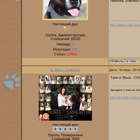
Леночка, спасибо 
Настоящий друг
http://alterra-staff.naro
Группа: Администраторы
Сообщений:
65535
Награды:
3
Репутация:
890
Статус:
Offline
Iz_Doma_Lankaster
Дата: Четверг, 20.
Таня и Лёша - С
Заходите к нам на ого
http://amstaff-saratov.
Настоящий друг
Группа: Проверенные
Сообщений:
3500