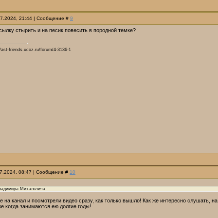
07.2024, 21:44 | Сообщение #
9
ылку стырить и на песик повесить в породной темке?
ast-friends.ucoz.ru/forum/4-3136-1
07.2024, 08:47 | Сообщение #
10
ладимира Михальчича
 на канал и посмотрели видео сразу, как только вышло! Как же интересно слушать, на
же когда занимаются ею долгие годы!