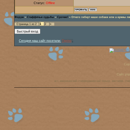
Статус:
Offline
Форум
»
Стаффячьи судьбы
»
Срочно!
»
Отчего гибнут наши собаки или а нужны л
1
Страница
1
из
2
2
»
Сегодня наш сайт посетили:
Tigrino
,
Cop
Сайт уп
аст, американский стаффордширский терьер, амстафф, ста