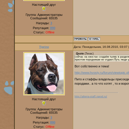
Настоящий друг
Группа: Администраторы
Сообщений:
65535
Награды:
3
Репутация:
890
Статус:
Offline
Tigrino
Дата: Понедельник, 16.08.2010, 03:07
Quote
(
Техас
)
сейчас на хвостах создаём тьему в раздел
приэтом породникам не отдают.Путь люди у
Вот собственно и тема!
http://www.hvosty.ru/forum/viewtopic
Пито и стаффы владельцы присоеди
породами.. а то что хотят , то и воро
http://alterra-staff.narod.ru/
Настоящий друг
Группа: Администраторы
Сообщений:
65535
Награды:
3
Репутация:
890
Статус:
Offline