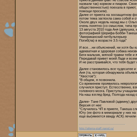
назвали так) кормом и пиаром. Свое
общественностью) поехала в приют, 
помощи просили).
Далее от приюта на зоозащитном фо
потом тема заглохла сама собой и о
Около двух недель назад мы с Ольго
очень понятно (со смыслом, типа пр
13 августа 2010 года Аня (девушка,
фотографией Шерифа-Бобби-Такеши
"Американский питбультерьер
Погиб(ла) в возрасте 3.5 года"
И все....ни объяснений, ни хотя бы к
адекватная и здоровая собака неизве
Беги мальчик, мягкой травки тебе и 
Передавай привет моей Ладе и все
И не расстраивайся, что тебя будет 
Далее становилось все чудесатее и 
Аня (та, которая обнаружила объяв
"Хвостов"):
"В общем, я позвонила.
Со временем проявилось неврологиче
случился приступ. Естесственно, в
головного мозга. Приступы учащалис
На наш взгляд бред. Полгода назад
Далее- Тане Павловой (админу) дру
Версия от нее:
"Случилось ЧП в приюте, Такеша сло
Юту (ее фото в мемориале у них на 
еще вы(имеется ввиду АСК) лечили 
http://alterra-staff.narod.ru/