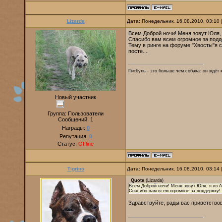
Lizarda
Дата: Понедельник, 16.08.2010, 03:10
Всем Доброй ночи! Меня зовут Юля, 
Спасибо вам всем огромное за подд
Тему в ринге на форуме "Хвосты"я с
посте....
Питбуль - это больше чем собака: он ждёт к
Новый участник
Группа: Пользователи
Сообщений:
1
Награды:
0
Репутация:
0
Статус:
Offline
Tigrino
Дата: Понедельник, 16.08.2010, 03:14
Quote
(
Lizarda
)
Всем Доброй ночи! Меня зовут Юля, я из 
Спасибо вам всем огромное за поддержку!
Здравствуйте, рады вас приветств