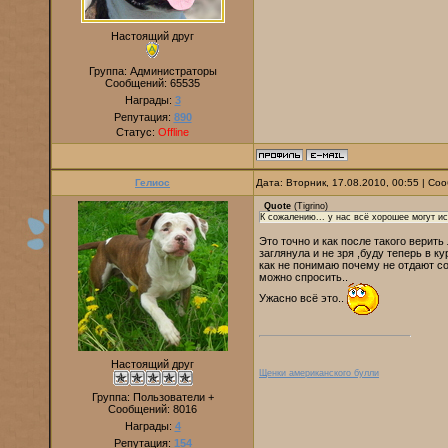
Настоящий друг
Группа: Администраторы
Сообщений:
65535
Награды:
3
Репутация:
890
Статус:
Offline
Гелиос
Дата: Вторник, 17.08.2010, 00:55 | С
Quote
(
Tigrino
)
К сожалению... у нас всё хорошее могут исп
Это точно и как после такого верит
заглянула и не зря ,буду теперь в 
как не понимаю почему не отдают соб
можно спросить..
Ужасно всё это..
Настоящий друг
Щенки американского булли
Группа: Пользователи +
Сообщений:
8016
Награды:
4
Репутация:
154