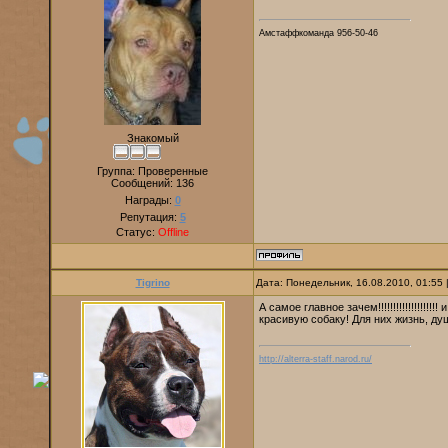
Амстаффкоманда 956-50-46
Знакомый
Группа: Проверенные
Сообщений:
136
Награды:
0
Репутация:
5
Статус:
Offline
Tigrino
Дата: Понедельник, 16.08.2010, 01:55
А самое главное зачем!!!!!!!!!!!!!!!!!!
красивую собаку! Для них жизнь, душ
http://alterra-staff.narod.ru/