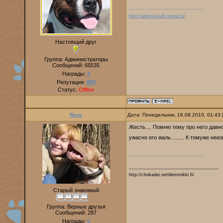
http://alterra-staff.narod.ru/
Настоящий друг
Группа: Администраторы
Сообщений:
65535
Награды:
3
Репутация:
890
Статус:
Offline
Rene
Дата: Понедельник, 16.08.2010, 01:43
Жесть.... Помню тему про него давно.
ужасно его жаль......... К томуже не
------------------------------------------------------------
http://chokadei.nettilemmikki.fi/
Старый знакомый
Группа: Верные друзья
Сообщений:
287
Награды:
0