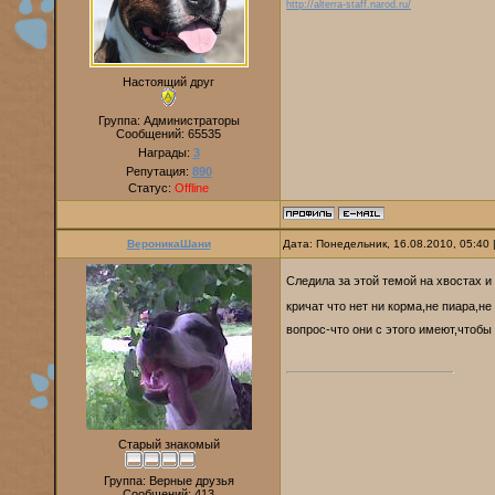
http://alterra-staff.narod.ru/
Настоящий друг
Группа: Администраторы
Сообщений:
65535
Награды:
3
Репутация:
890
Статус:
Offline
ВероникаШани
Дата: Понедельник, 16.08.2010, 05:40
Следила за этой темой на хвостах и
кричат что нет ни корма,не пиара,н
вопрос-что они с этого имеют,чтобы
Старый знакомый
Группа: Верные друзья
Сообщений:
413