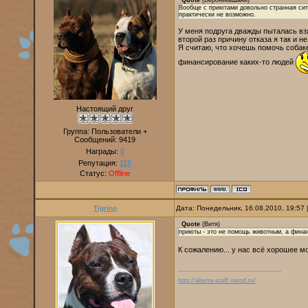
Quote
(
ВероникаШани
)
Вообще с приютами довольно странная ситу
практически не возможно.
У меня подруга дважды пыталась взя
второй раз причину отказа я так и н
Я считаю, что хочешь помочь собаке
финансирование каких-то людей
Настоящий друг
Группа: Пользователи +
Сообщений:
9419
Награды:
0
Репутация:
115
Статус:
Offline
Tigrino
Дата: Понедельник, 16.08.2010, 19:57
Quote
(
Витя
)
приюты - это не помощь животным, а фина
К сожалению... у нас всё хорошее мо
http://alterra-staff.narod.ru/