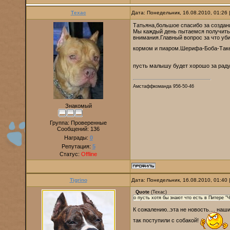
Техас
Дата: Понедельник, 16.08.2010, 01:26
Татьяна,большое спасибо за создан
Мы каждый день пытаемся получить
внимания.Главный вопрос за что уби
кормом и пиаром.Шерифа-Боба-Таке
пусть малышу будет хорошо за радуго
Амстаффкоманда 956-50-46
Знакомый
Группа: Проверенные
Сообщений:
136
Награды:
0
Репутация:
5
Статус:
Offline
Tigrino
Дата: Понедельник, 16.08.2010, 01:40
Quote
(
Техас
)
о пусть хотя бы знают что есть в Питер
К сожалению..эта не новость.... наши
так поступили с собакой!