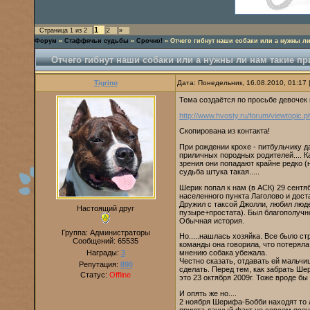
1
Страница
1
из
2
2
»
Форум
»
Стаффячьи судьбы
»
Срочно!
»
Отчего гибнут наши собаки или а нужны л
Отчего гибнут наши собаки или а нужны ли нам такие п
Tigrino
Дата: Понедельник, 16.08.2010, 01:17
Тема создаётся по просьбе девочек и
http://www.hvosty.ru/forum/viewtopic
Скопирована из контакта!
При рождении крохе - питбульчику д
приличных породных родителей.... К
зрения они попадают крайне редко (
судьба штука такая.....
Шерик попал к нам (в АСК) 29 сентя
населенного пункта Лаголово и дост
Дружил с таксой Джолли, любил люде
Настоящий друг
пузыре+простата). Был благополучно
Обычная история.
Группа: Администраторы
Но.....нашлась хозяйка. Все было ст
Сообщений:
65535
команды она говорила, что потеряла 
Награды:
3
мнению собака убежала.
Честно сказать, отдавать ей мальчи
Репутация:
890
сделать. Перед тем, как забрать Ше
Статус:
Offline
это 23 октября 2009г. Тоже вроде бы
И опять же но....
2 ноября Шерифа-Бобби находят то 
приюта данный факт не совсем ясен