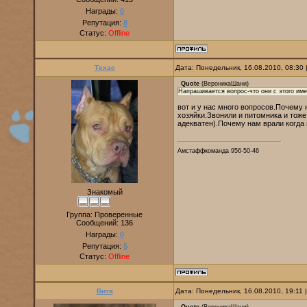
Награды:
0
Репутация:
8
Статус:
Offline
Техас
Дата: Понедельник, 16.08.2010, 08:30
Quote
(
ВероникаШани
)
Напрашивается вопрос-что они с этого име
вот и у нас много вопросов.Почему 
хозяйки.Звонили и питомника и тоже
адекватен).Почему нам врали когда 
Амстаффкоманда 956-50-46
Знакомый
Группа: Проверенные
Сообщений:
136
Награды:
0
Репутация:
5
Статус:
Offline
Витя
Дата: Понедельник, 16.08.2010, 19:11