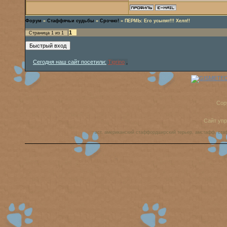
Форум
»
Стаффячьи судьбы
»
Срочно!
»
ПЕРМЬ: Его усыпят!!! Хелп!!
1
Страница
1
из
1
Сегодня наш сайт посетили:
Tigrino
,
Cop
Сайт уп
аст, американский стаффордширский терьер, амстафф, ста