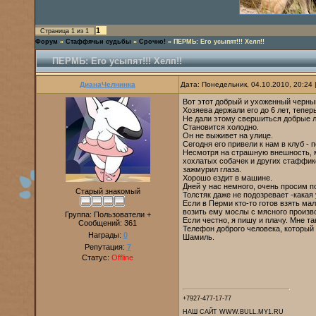
1
Страница
1
из
1
Форум
»
Стаффячьи судьбы
»
Срочно!
»
ПЕРМЬ: Его усыпят!!! Хелп!!
ПЕРМЬ: Его усыпят!!! Хелп!!
ДианаЧелнинка
Дата: Понедельник, 04.10.2010, 20:24
Вот этот добрый и ухоженный черны
Хозяева держали его до 6 лет, тепе
Не дали этому свершиться добрые л
Становится холодно.
Он не выживет на улице.
Сегодня его привели к нам в клуб - 
Несмотря на страшную внешность, м
хохлатых собачек и других стаффико
зажмурил глаза.
Хорошо ездит в машине.
Дней у нас немного, очень просим п
Старый знакомый
Толстяк даже не подозревает -какая 
Если в Перми кто-то готов взять мал
возить ему мослы с мясного произво
Группа: Пользователи +
Если честно, я пишу и плачу. Мне так
Сообщений:
361
Телефон доброго человека, который 
Награды:
0
Шамиль.
Репутация:
7
Статус:
Offline
+7927-477-17-77
НАШ САЙТ WWW.BULL.MY1.RU