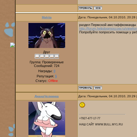
Makita
Дата: Понедельник, 04.10.2010, 20:28
раздел Пермской амстаффкоманды 
http://forum.helpdogmoscow.ru/viewfo
Попробуйте попросить помощи у реб
Друг
Группа: Проверенные
Сообщений:
724
Награды:
0
Репутация:
5
Статус:
Offline
ДианаЧелнинка
Дата: Понедельник, 04.10.2010, 20:29
+7927-477-17-77
НАШ САЙТ WWW.BULL.MY1.RU