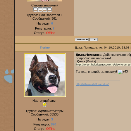
Старый знакомый
Группа: Пользователи +
Сообщений:
361
Награды:
0
Репутация:
7
Статус:
Offline
Tigrino
Дата: Понедельник, 04.10.2010, 23:08
ДианаЧелнинка
, Действительно об
попробую им написать!
Quote
(
Makita
)
http://forum.helpdogmoscow.ru/viewforum.p
Танюш, спасибо за ссылку!
http://alterra-staff.narod.ru/
Настоящий друг
Группа: Администраторы
Сообщений:
65535
Награды:
3
Репутация:
890
Статус:
Offline