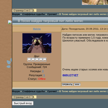
1
Страница
1
из
1
Форум
»
Стаффячьи судьбы
»
Срочно!
»
В Тосно найден тигровый пит либо метис
В Тосно найден тигровый пит либо метис
Makita
Дата: Понедельник, 20.06.2011, 13:14
Найден питосик или метис тигрового
По возрасту примерно 1,5 года, кома
Шилопоп ужасный. Обследовали в кл
Друг
Группа: Проверенные
Сообщений:
724
Очень ищем старых хозяев или нов
Награды:
0
Репутация:
5
ФИН.ОТЧЕТ
Статус:
Offline
Форум
»
Стаффячьи судьбы
»
Срочно!
»
В Тосно найден тигровый пит либо метис
1
Страница
1
из
1