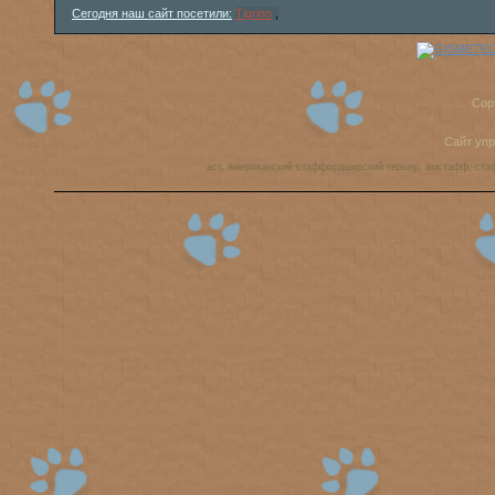
Сегодня наш сайт посетили:
Tigrino
,
Cop
Сайт уп
аст, американский стаффордширский терьер, амстафф, ста