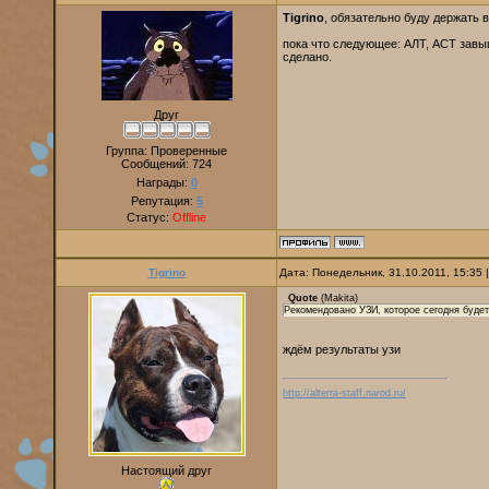
Tigrino
, обязательно буду держать в
пока что следующее: АЛТ, АСТ завы
сделано.
Друг
Группа: Проверенные
Сообщений:
724
Награды:
0
Репутация:
5
Статус:
Offline
Tigrino
Дата: Понедельник, 31.10.2011, 15:35
Quote
(
Makita
)
Рекомендовано УЗИ, которое сегодня будет
ждём результаты узи
http://alterra-staff.narod.ru/
Настоящий друг