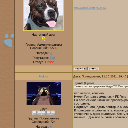
http://alterra-staff.narod.ru/
Настоящий друг
Группа: Администраторы
Сообщений:
65535
Награды:
3
Репутация:
890
Статус:
Offline
Makita
Дата: Понедельник, 31.10.2011, 19:45
Quote
(
Tigrino
)
Танюш, его кастрировать будут??? Или при
нет, нельзя, конечно.
Нужен Гептрал в ампулах и РК Гепат
На веке сейчас никак не проопериро
состояние.
Подтянуть его, сдать повторно анал
Друг
В принциие, можно капать, колоть, д
улице очень даже реагирует. Кто гул
гавкают... Дык вот он этим собакам 
Группа: Проверенные
Сообщений:
724
Награды:
0