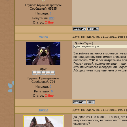
Группа: Администраторы
Сообщений:
65535
Награды:
3
Репутация:
890
Статус:
Offline
Makita
Дата: Понедельник, 31.10.2011, 16:56
Quote
(
Tigrino
)
ждём результаты узи
Застойные явления в мочевом, увели
печени для опухоли имеет слишком 
повторить УЗИ и посмотреть как пов
Глаза - левый, похоже не видит пра
Атония мочевого и сердечная недос
Друг
Абсцесс чуть получше, чем опухоль
Группа: Проверенные
Сообщений:
724
Награды:
0
Репутация:
5
Статус:
Offline
Tigrino
Дата: Понедельник, 31.10.2011, 19:31
да..диагнозы не очень... Танюш, ег
недостаточность, то очень часто им
укреплять?