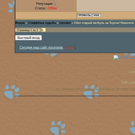
Репутация:
5
Статус:
Offline
Форум
»
Стаффячьи судьбы
»
Срочно!
»
Сбит старый питбуль на Тореза! Помогите 
1
Страница
1
из
1
Сегодня наш сайт посетили:
Tigrino
,
Cop
Сайт уп
аст, американский стаффордширский терьер, амстафф, ста