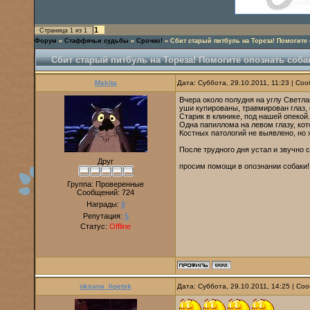
1
Страница
1
из
1
Форум
»
Стаффячьи судьбы
»
Срочно!
»
Сбит старый питбуль на Тореза! Помогите 
Сбит старый питбуль на Тореза! Помогите опознать соба
Makita
Дата: Суббота, 29.10.2011, 11:23 | С
Вчера около полудня на углу Светлан
уши купированы, травмирован глаз, 
Старик в клинике, под нашей опекой.
Одна папиллома на левом глазу, кото
Костных патологий не выявлено, но 
После трудного дня устал и звучно с
Друг
просим помощи в опознании собаки!
Группа: Проверенные
Сообщений:
724
Награды:
0
Репутация:
5
Статус:
Offline
oksana_lipetsk
Дата: Суббота, 29.10.2011, 14:25 | С