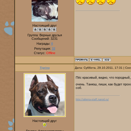
Настоящий друг
Группа: Верные друзья
Сообщений:
3231
Награды:
0
Репутация:
32
Статус:
Offline
Tigrino
Дата: Суббота, 29.10.2011, 17:31 | С
Пёс красивый, видно, что породный,
очень. Танюш, пиши, как будет про
соб.
http://alterra-staff.narod.ru/
Настоящий друг