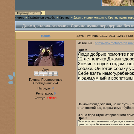
1
Страница
1
из
1
Форум
»
Стаффячьи судьбы
»
Срочно!
»
Джамп, старик-отказник. Срочно нужна пер
Джамп, старик-отказник. Срочно нужна передержка без 
Makita
Дата: Пятница, 02.12.2011, 12:12 | С
Источник -
http://www.motobratan.ru/v
Quote
Люди добрые помогите при
12 лет кличка Джамп здоро
Хозяин к сорока годам наш
собаки. Он готов собаку у
Друг
Себе взять немогу,ребенок
людям,умный и воспитаны
Группа: Проверенные
Сообщений:
724
Награды:
0
Репутация:
5
Статус:
Offline
На мой взгляд это пит, но не суть. 
стал спокойнее, не реагирует буйно 
И еще пара строк от просящего пом
Quote
Он предложил знакомым забрать,все отказа
гуляю по просбе хозяина и мне его жалко о