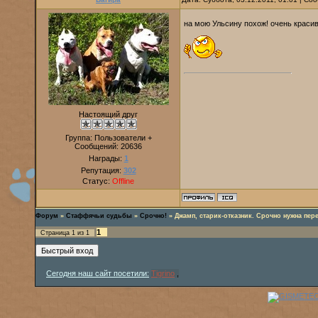
на мою Ульсину похож! очень красив
Настоящий друг
Группа: Пользователи +
Сообщений:
20636
Награды:
1
Репутация:
302
Статус:
Offline
Форум
»
Стаффячьи судьбы
»
Срочно!
»
Джамп, старик-отказник. Срочно нужна пер
1
Страница
1
из
1
Сегодня наш сайт посетили:
Tigrino
,