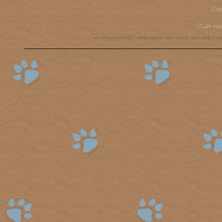
Cop
Сайт уп
аст, американский стаффордширский терьер, амстафф, ста