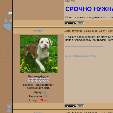
Вот так.
СРОЧНО НУЖНА
Может, кто-то из форумчан что-то с
Гелиос
Дата: Пятница, 02.12.2011, 22:44 | С
Я такого вообще понять не могу 12 л
попользовал собаку, поигрался , ко
Щенки американского булли
Настоящий друг
Группа: Пользователи +
Сообщений:
8016
Награды:
4
Репутация:
154
Статус:
Offline
Багира
Дата: Суббота, 03.12.2011, 01:01 | С