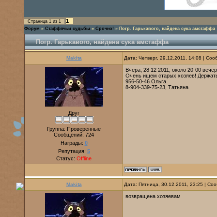
1
Страница
1
из
1
Форум
»
Стаффячьи судьбы
»
Срочно!
»
Погр. Гарькавого, найдена сука амстаффа
Погр. Гарькавого, найдена сука амстаффа
Makita
Дата: Четверг, 29.12.2011, 14:08 | Со
Вчера, 28 12 2011, около 20-00 веч
Очень ищем старых хозяев! Держать
956-50-46 Ольга
8-904-339-75-23, Татьяна
Друг
Группа: Проверенные
Сообщений:
724
Награды:
0
Репутация:
5
Статус:
Offline
Makita
Дата: Пятница, 30.12.2011, 23:25 | С
возвращена хозяевам