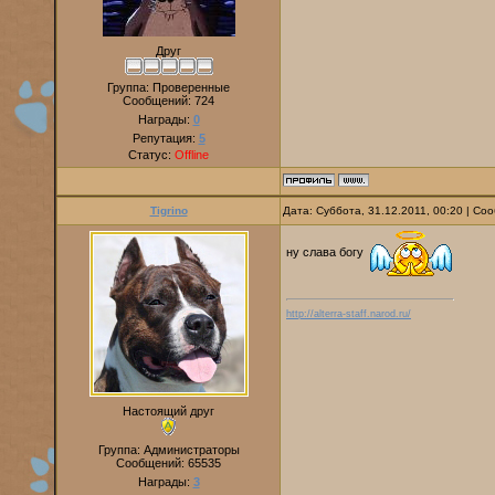
Друг
Группа: Проверенные
Сообщений:
724
Награды:
0
Репутация:
5
Статус:
Offline
Tigrino
Дата: Суббота, 31.12.2011, 00:20 | С
ну слава богу
http://alterra-staff.narod.ru/
Настоящий друг
Группа: Администраторы
Сообщений:
65535
Награды:
3