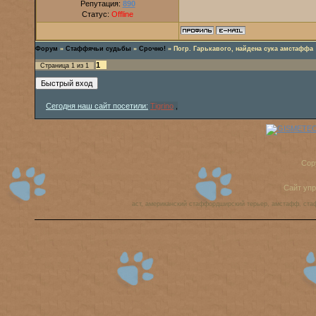
Репутация:
890
Статус:
Offline
Форум
»
Стаффячьи судьбы
»
Срочно!
»
Погр. Гарькавого, найдена сука амстаффа
1
Страница
1
из
1
Сегодня наш сайт посетили:
Tigrino
,
Cop
Сайт уп
аст, американский стаффордширский терьер, амстафф, ста