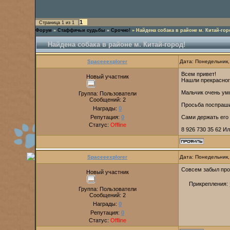
1
Страница
1
из
1
Форум
»
Стаффячьи судьбы
»
Срочно!
»
Найдена собака в районе м. Китай-гор
Найдена собака в районе м. Китай-город!
Spaceeexplorer
Дата: Понедельник,
Всем привет!
Новый участник
Нашли прекрасного
Мальчик очень ум
Группа: Пользователи
Сообщений:
2
Просьба поспрашив
Награды:
0
Репутация:
0
Сами держать его 
Статус:
Offline
8 926 730 35 62 И
Spaceeexplorer
Дата: Понедельник,
Совсем забыл про 
Новый участник
Прикрепления:
Группа: Пользователи
Сообщений:
2
Награды:
0
Репутация:
0
Статус:
Offline