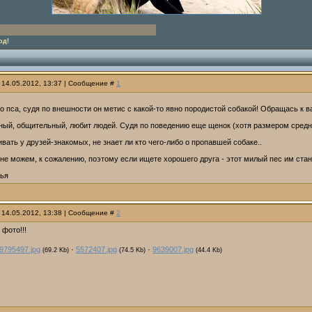
од!
 14.05.2012, 13:37 | Сообщение #
1
 пса, судя по внешности он метис с какой-то явно породистой собакой! Обращась к в
ный, общительный, любит людей. Судя по поведению еще щенок (хотя размером средн
ать у друзей-знакомых, не знает ли кто чего-либо о пропавшей собаке..
не можем, к сожалению, поэтому если ищете хорошего друга - этот милый пес им стан
лья
 14.05.2012, 13:38 | Сообщение #
2
фото!!!
9795497.jpg
·
5572407.jpg
·
9639007.jpg
(69.2 Kb)
(74.5 Kb)
(44.4 Kb)