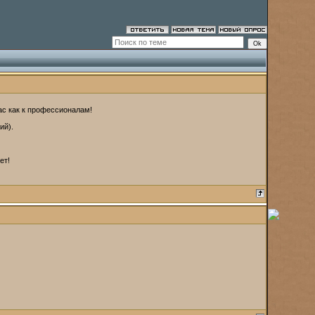
ас как к профессионалам!
ий).
ет!