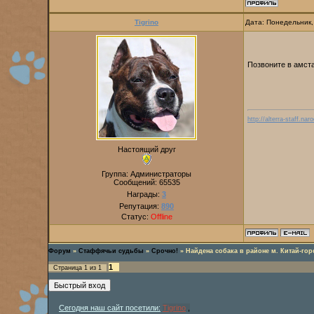
Tigrino
Дата: Понедельник,
Позвоните в амст
http://alterra-staff.naro
Настоящий друг
Группа: Администраторы
Сообщений:
65535
Награды:
3
Репутация:
890
Статус:
Offline
Форум
»
Стаффячьи судьбы
»
Срочно!
»
Найдена собака в районе м. Китай-гор
1
Страница
1
из
1
Сегодня наш сайт посетили:
Tigrino
,