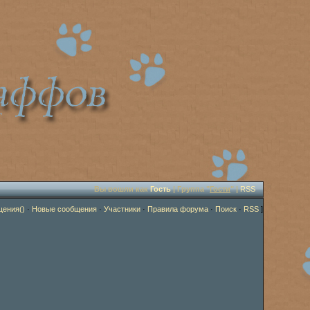
Вы вошли как
Гость
| Группа "
Гости
" |
RSS
щения()
·
Новые сообщения
·
Участники
·
Правила форума
·
Поиск
·
RSS
]