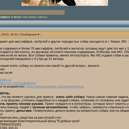
таффов и питов
(Чем можно помочь)
в
01.2013, 16:11 | Сообщение #
1
риют для амстаффов, питбулей и других породистых собак находится в г. Химки, МО.
о содержится более 70 амстаффов, питбулей и метисов, которые ищут дом (из них у 1
 отдаются бесплатно, по договору об ответственном содержании, В Москву или МО. О
нии всей ее жизни. Все собаки привиты, имеют ветпаспорта. Мы НЕ отдаем собак в ра
сещений ежедневно с 9 утра до 21 вечера.
елание взять собаку из приюта или какой-то другой вопрос, звоните:
рен
настасия
elpdog.ru/
http://vk.com/fondhelpdog
е (в разработке):
https://www.facebook.com/sheremetyevo
МОЧЬ:
 что вы можете сделать для приюта -
взять себе собаку
. Наша самая главная задача
 и на форуме, уточнить подробности о каждой собаке, позвонив по телефону или зада
очь приюту своими руками
. Приют нуждается в волонтёрах, которые могут помочь у
нужна помощь людей с
личным автомобмлем
, чтобы забрать, перевезти спасённую со
очь приюту
деньгами
. Пожертвовать деньги можно на конкретную собаку или на общие
Ы:
перечислить средства на расчетный счет.
рганизация Благотворительный фонд "В добрые руки"
769/504701001
3 001 415 21