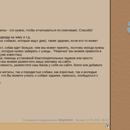
изиты - это нужно, чтобы отчитываться по платежам). Спасибо!
дежда на зиму и т.д.
х собаках, которые ищут дом), также здорово, если кто-то может
ест, собак идет больше, чем мы может принять, поэтому иногда нужны
у, которую нужно забирать с улицы.. "Новичка" мы можем привезти в
 уже известны).
дки, помощь установкой благотворительных ящиков или просто
и мы можем разместить вашу рекламу на сайте.
ожность, разместите наш банер у себя на сайте, блоге или добавьте
 метисы, так и породистые собаки, как взрослые, так и молодые
к что Вы можете узнать о собаке заранее, приехать, пообщаться с
.
Anyxcore
Сообщение отредактировал
-
Четверг, 17.01.2013, 16:19