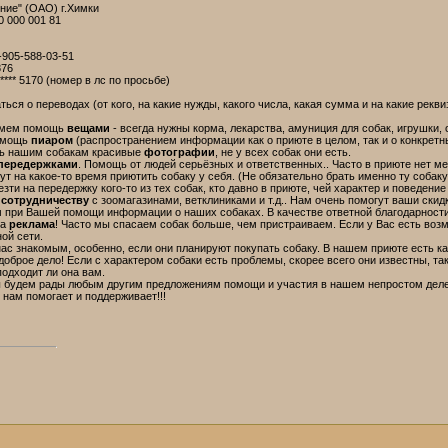
ние" (ОАО) г.Химки
0 000 001 81
-905-588-03-51
876
* **** 5170 (номер в лс по просьбе)
ься о переводах (от кого, на какие нужды, какого числа, какая сумма и на какие рекв
римем помощь
вещами
- всегда нужны корма, лекарства, амуниция для собак, игрушки, о
омощь
пиаром
(распространением информации как о приюте в целом, так и о конкретны
ть нашим собакам красивые
фотографии
, не у всех собак они есть.
передержками
. Помощь от людей серьёзных и ответственных.. Часто в приюте нет м
ут на какое-то время приютить собаку у себя. (Не обязательно брать именно ту собак
езти на передержку кого-то из тех собак, кто давно в приюте, чей характер и поведение
ы
сотрудничеству
с зоомагазинами, ветклиниками и т.д.. Нам очень помогут ваши ски
 при Вашей помощи информации о наших собаках. В качестве ответной благодарност
на
реклама
! Часто мы спасаем собак больше, чем пристраиваем. Если у Вас есть возм
ой сети.
ас знакомым, особенно, если они планируют покупать собаку. В нашем приюте есть как
доброе дело! Если с характером собаки есть проблемы, скорее всего они известны, та
подходит ли она вам.
мы будем рады любым другим предложениям помощи и участия в нашем непростом деле
 нам помогает и поддерживает!!!