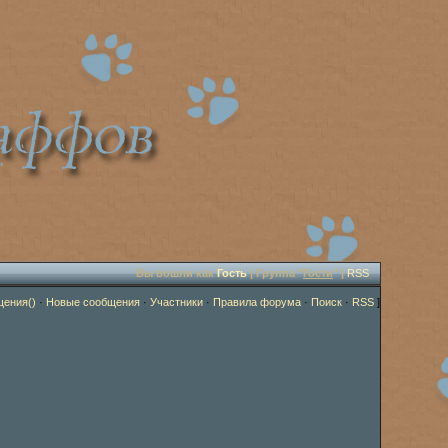
Вы вошли как
Гость
| Группа "
Гости
" |
RSS
щения()
·
Новые сообщения
·
Участники
·
Правила форума
·
Поиск
·
RSS
]