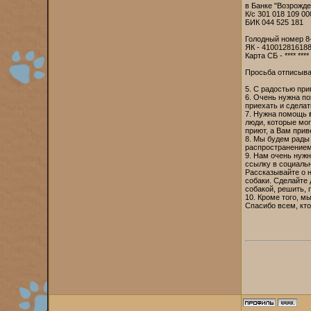
в Банке "Возрожде
К/с 301 018 109 00
БИК 044 525 181
Голодный номер 8
ЯК - 41001281618
Карта СБ - **** ***
Просьба отписыват
5. С радостью п
6. Очень нужна п
приехать и сдела
7. Нужна помощь
люди, которые мог
приют, а Вам прив
8. Мы будем рад
распространением
9. Нам очень нуж
ссылку в социальн
Рассказывайте о н
собаки. Сделайте 
собакой, решить, 
10. Кроме того, 
Спасибо всем, кто