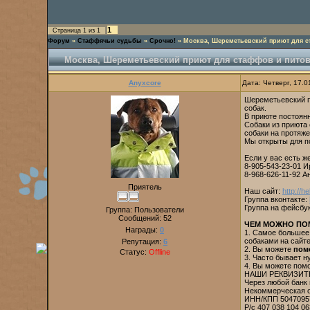
1
Страница
1
из
1
Форум
»
Стаффячьи судьбы
»
Срочно!
»
Москва, Шереметьевский приют для с
Москва, Шереметьевский приют для стаффов и пито
Anyxcore
Дата: Четверг, 17.
Шереметьевский п
собак.
В приюте постоянн
Собаки из приюта
собаки на протяже
Мы открыты для по
Если у вас есть ж
8-905-543-23-01 И
8-968-626-11-92 А
Приятель
Наш сайт:
http://h
Группа вконтакте:
Группа на фейсбук
Группа: Пользователи
Сообщений:
52
ЧЕМ МОЖНО ПО
Награды:
0
1. Самое большее,
собаками на сайте
Репутация:
6
2. Вы можете
пом
Статус:
Offline
3. Часто бывает 
4. Вы можете пом
НАШИ РЕКВИЗИТ
Через любой банк 
Некоммерческая о
ИНН/КПП 5047095
Р/с 407 038 104 06