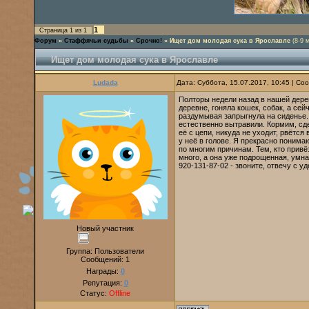
1
Страница
1
из
1
Форум
»
Стаффячьи судьбы
»
Срочно!
»
Ищет дом молодая сука в Ярославле
(8-9 
Ищет дом молодая сука в Ярославле
Ludada
Дата: Суббота, 15.07.2017, 10:45 | С
Полторы недели назад в нашей дере
деревне, гоняла кошек, собак, а се
раздумывая запрыгнула на сиденье. 
естественно вытравили. Кормим, сде
её с цепи, никуда не уходит, рвётся
у неё в голове. Я прекрасно понимаю
по многим причинам. Тем, кто привё
много, а она уже подрощенная, умна
920-131-87-02 - звоните, отвечу с у
Новый участник
Группа: Пользователи
Сообщений:
1
Награды:
0
Репутация:
0
Статус:
Offline