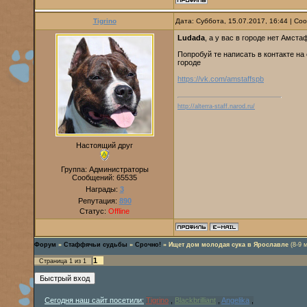
Tigrino
Дата: Суббота, 15.07.2017, 16:44 | С
Ludada
, а у вас в городе нет Амс
Попробуй те написать в контакте н
городе
https://vk.com/amstaffspb
http://alterra-staff.narod.ru/
Настоящий друг
Группа: Администраторы
Сообщений:
65535
Награды:
3
Репутация:
890
Статус:
Offline
Форум
»
Стаффячьи судьбы
»
Срочно!
»
Ищет дом молодая сука в Ярославле
(8-9 
1
Страница
1
из
1
Сегодня наш сайт посетили:
Tigrino
,
Blackbrilliant
,
Angelika
,