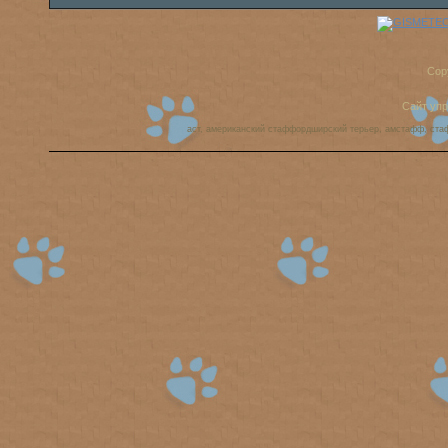
Cop
Сайт уп
аст, американский стаффордширский терьер, амстафф, ста